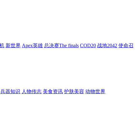
机
新世界
Apex英雄
总决赛The finals
COD20
战地2042
使命召
兵器知识
人物传志
美食资讯
护肤美容
动物世界