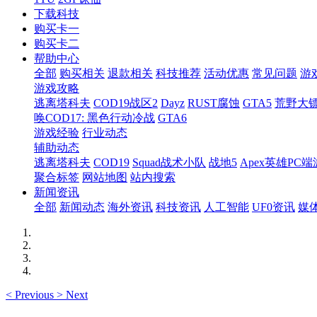
下载科技
购买卡一
购买卡二
帮助中心
全部
购买相关
退款相关
科技推荐
活动优惠
常见问题
游
游戏攻略
逃离塔科夫
COD19战区2
Dayz
RUST腐蚀
GTA5
荒野大镖
唤COD17: 黑色行动冷战
GTA6
游戏经验
行业动态
辅助动态
逃离塔科夫
COD19
Squad战术小队
战地5
Apex英雄PC端
聚合标签
网站地图
站内搜索
新闻资讯
全部
新闻动态
海外资讯
科技资讯
人工智能
UF0资讯
媒
<
Previous
>
Next