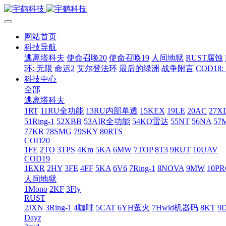
网站首页
科技导航
逃离塔科夫
使命召唤20
使命召唤19
人间地狱
RUST腐蚀
环: 无限
命运2
艾尔登法环
最后的绿洲
战争附言
COD18
科技中心
全部
逃离塔科夫
1RT
11RU全功能
13RU内部单透
15KEX
19LE
20AC
27X
51Ring-1
52XBB
53AIR全功能
54KO雷达
55NT
56NA
57
77KR
78SMG
79SKY
80RTS
COD20
1FE
2TO
3TPS
4Km
5KA
6MW
7TOP
8T3
9RUT
10UAV
COD19
1EXR
2HY
3FE
4FF
5KA
6V6
7Ring-1
8NOVA
9MW
10P
人间地狱
1Mono
2KF
3Fly
RUST
2JXN
3Ring-1
4咖啡
5CAT
6YH萤火
7Hwid机器码
8KT
9
Dayz