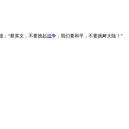
道：“蔡英文，不要挑起
战
争，我们要和平，不要挑衅大陆！”