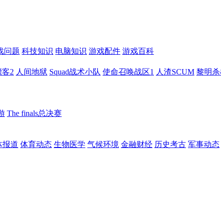
戏问题
科技知识
电脑知识
游戏配件
游戏百科
客2
人间地狱
Squad战术小队
使命召唤战区1
人渣SCUM
黎明杀
游
The finals总决赛
体报道
体育动态
生物医学
气候环境
金融财经
历史考古
军事动态