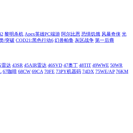
42
黎明杀机
Apex英雄PC端游
阿尔比恩
恐惧饥饿
风暴奇侠
光
类/突破
COD21:黑色行动6
幻兽帕鲁
灰区战争
第一后裔
AG雷达
43SR
45AIR雷达
46SVD
47奥丁
48TIT
49WWE
50WR
L
67咖啡
68CW
69CA
70FE
73PY机器码
74DX
75WE/AP
76KM