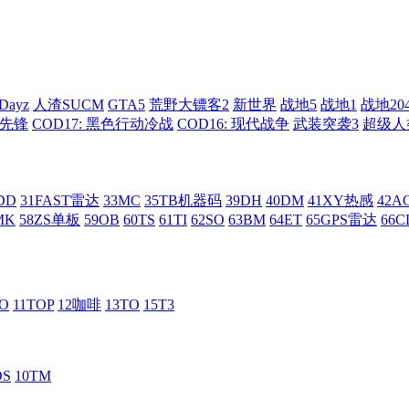
Dayz
人渣SUCM
GTA5
荒野大镖客2
新世界
战地5
战地1
战地20
: 先锋
COD17: 黑色行动冷战
COD16: 现代战争
武装突袭3
超级人
DD
31FAST雷达
33MC
35TB机器码
39DH
40DM
41XY热感
42
MK
58ZS单板
59OB
60TS
61TI
62SO
63BM
64ET
65GPS雷达
66C
RO
11TOP
12咖啡
13TO
15T3
DS
10TM