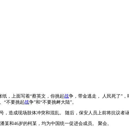
张纸，上面写着“蔡英文，你挑起
战
争，带金逃走， 人民死了”，
、“不要挑起
战
争”和“不要挑衅大陆”。
号，造成现场肢体冲突和混乱。 随后，保安人员上前将抗议者诬
潘某和46岁的柯某，均为中国统一促进会成员。 聚会。