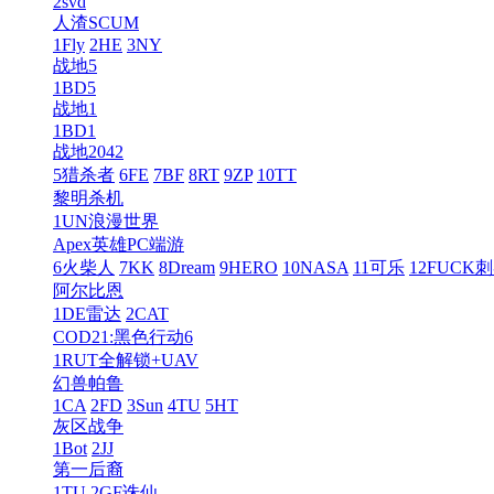
2svd
人渣SCUM
1Fly
2HE
3NY
战地5
1BD5
战地1
1BD1
战地2042
5猎杀者
6FE
7BF
8RT
9ZP
10TT
黎明杀机
1UN浪漫世界
Apex英雄PC端游
6火柴人
7KK
8Dream
9HERO
10NASA
11可乐
12FUCK
阿尔比恩
1DE雷达
2CAT
COD21:黑色行动6
1RUT全解锁+UAV
幻兽帕鲁
1CA
2FD
3Sun
4TU
5HT
灰区战争
1Bot
2JJ
第一后裔
1TU
2GF诛仙