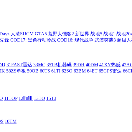
Dayz
人渣SUCM
GTA5
荒野大镖客2
新世界
战地5
战地1
战地20
: 先锋
COD17: 黑色行动冷战
COD16: 现代战争
武装突袭3
超级人
DD
31FAST雷达
33MC
35TB机器码
39DH
40DM
41XY热感
42
MK
58ZS单板
59OB
60TS
61TI
62SO
63BM
64ET
65GPS雷达
66C
RO
11TOP
12咖啡
13TO
15T3
DS
10TM