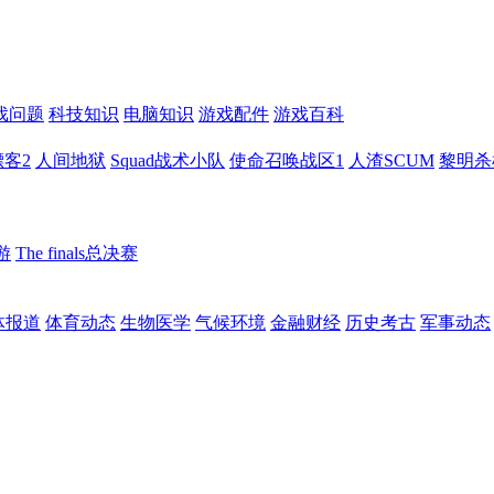
戏问题
科技知识
电脑知识
游戏配件
游戏百科
客2
人间地狱
Squad战术小队
使命召唤战区1
人渣SCUM
黎明杀
游
The finals总决赛
体报道
体育动态
生物医学
气候环境
金融财经
历史考古
军事动态