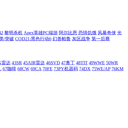
42
黎明杀机
Apex英雄PC端游
阿尔比恩
恐惧饥饿
风暴奇侠
光
类/突破
COD21:黑色行动6
幻兽帕鲁
灰区战争
第一后裔
AG雷达
43SR
45AIR雷达
46SVD
47奥丁
48TIT
49WWE
50WR
L
67咖啡
68CW
69CA
70FE
73PY机器码
74DX
75WE/AP
76KM