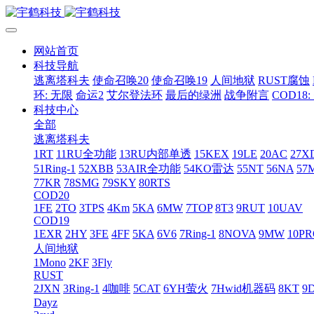
网站首页
科技导航
逃离塔科夫
使命召唤20
使命召唤19
人间地狱
RUST腐蚀
环: 无限
命运2
艾尔登法环
最后的绿洲
战争附言
COD18
科技中心
全部
逃离塔科夫
1RT
11RU全功能
13RU内部单透
15KEX
19LE
20AC
27X
51Ring-1
52XBB
53AIR全功能
54KO雷达
55NT
56NA
57
77KR
78SMG
79SKY
80RTS
COD20
1FE
2TO
3TPS
4Km
5KA
6MW
7TOP
8T3
9RUT
10UAV
COD19
1EXR
2HY
3FE
4FF
5KA
6V6
7Ring-1
8NOVA
9MW
10P
人间地狱
1Mono
2KF
3Fly
RUST
2JXN
3Ring-1
4咖啡
5CAT
6YH萤火
7Hwid机器码
8KT
9
Dayz