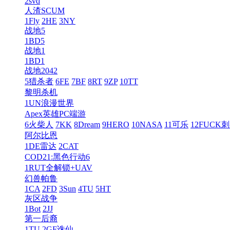
2svd
人渣SCUM
1Fly
2HE
3NY
战地5
1BD5
战地1
1BD1
战地2042
5猎杀者
6FE
7BF
8RT
9ZP
10TT
黎明杀机
1UN浪漫世界
Apex英雄PC端游
6火柴人
7KK
8Dream
9HERO
10NASA
11可乐
12FUCK
阿尔比恩
1DE雷达
2CAT
COD21:黑色行动6
1RUT全解锁+UAV
幻兽帕鲁
1CA
2FD
3Sun
4TU
5HT
灰区战争
1Bot
2JJ
第一后裔
1TU
2GF诛仙