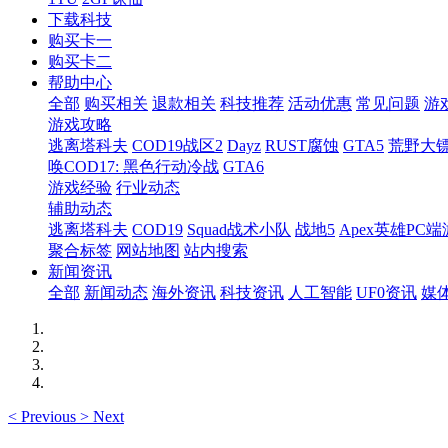
下载科技
购买卡一
购买卡二
帮助中心
全部
购买相关
退款相关
科技推荐
活动优惠
常见问题
游
游戏攻略
逃离塔科夫
COD19战区2
Dayz
RUST腐蚀
GTA5
荒野大镖
唤COD17: 黑色行动冷战
GTA6
游戏经验
行业动态
辅助动态
逃离塔科夫
COD19
Squad战术小队
战地5
Apex英雄PC端
聚合标签
网站地图
站内搜索
新闻资讯
全部
新闻动态
海外资讯
科技资讯
人工智能
UF0资讯
媒
<
Previous
>
Next