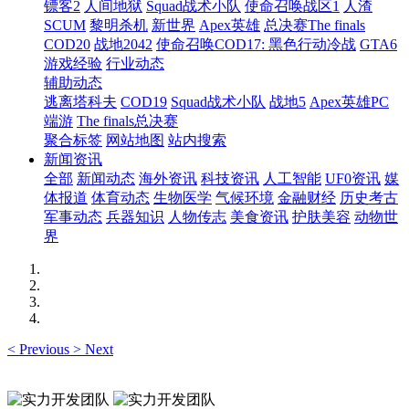
镖客2
人间地狱
Squad战术小队
使命召唤战区1
人渣
SCUM
黎明杀机
新世界
Apex英雄
总决赛The finals
COD20
战地2042
使命召唤COD17: 黑色行动冷战
GTA6
游戏经验
行业动态
辅助动态
逃离塔科夫
COD19
Squad战术小队
战地5
Apex英雄PC
端游
The finals总决赛
聚合标签
网站地图
站内搜索
新闻资讯
全部
新闻动态
海外资讯
科技资讯
人工智能
UF0资讯
媒
体报道
体育动态
生物医学
气候环境
金融财经
历史考古
军事动态
兵器知识
人物传志
美食资讯
护肤美容
动物世
界
<
Previous
>
Next