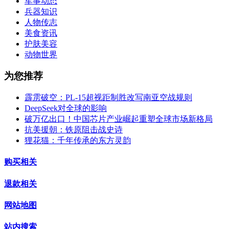
军事动态
兵器知识
人物传志
美食资讯
护肤美容
动物世界
为您推荐
霹雳破空：PL-15超视距制胜改写南亚空战规则
DeepSeek对全球的影响
破万亿出口！中国芯片产业崛起重塑全球市场新格局
抗美援朝：铁原阻击战史诗
狸花猫：千年传承的东方灵韵
购买相关
退款相关
网站地图
站内搜索