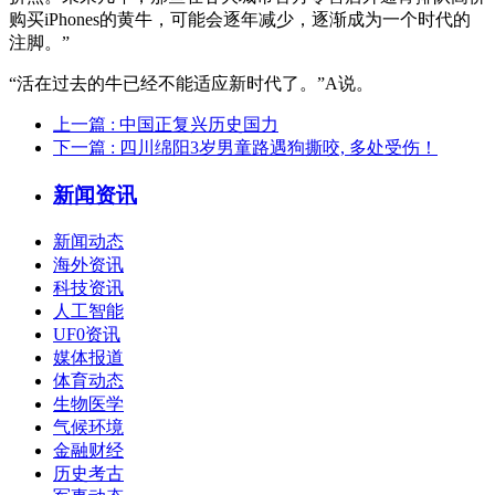
购买iPhones的黄牛，可能会逐年减少，逐渐成为一个时代的
注脚。”
“活在过去的牛已经不能适应新时代了。”A说。
上一篇
: 中国正复兴历史国力
下一篇
: 四川绵阳3岁男童路遇狗撕咬, 多处受伤！
新闻资讯
新闻动态
海外资讯
科技资讯
人工智能
UF0资讯
媒体报道
体育动态
生物医学
气候环境
金融财经
历史考古