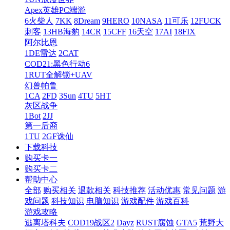
Apex英雄PC端游
6火柴人
7KK
8Dream
9HERO
10NASA
11可乐
12FUCK
刺客
13HB海豹
14CR
15CFF
16天空
17AI
18FIX
阿尔比恩
1DE雷达
2CAT
COD21:黑色行动6
1RUT全解锁+UAV
幻兽帕鲁
1CA
2FD
3Sun
4TU
5HT
灰区战争
1Bot
2JJ
第一后裔
1TU
2GF诛仙
下载科技
购买卡一
购买卡二
帮助中心
全部
购买相关
退款相关
科技推荐
活动优惠
常见问题
游
戏问题
科技知识
电脑知识
游戏配件
游戏百科
游戏攻略
逃离塔科夫
COD19战区2
Dayz
RUST腐蚀
GTA5
荒野大