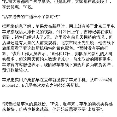
“以前大家都说早买早享受。但是现在，大家都在说买晚了，
享受优惠。”C说。
“活在过去的牛适应不了新时代”
据网络信息了解，苹果发布新品时，网上总有关于北京三里屯
苹果旗舰店大排长龙的视频。9月21日上午，吉姆记者在该店
看到，销售已经过去了5天。这里没有前几天拥挤的情况，但
店里还是有大量的人前去观看。北京市民王先生说，他去线下
旗舰店看了看这款新机独特的紫色配色。“暂时没有买的打
算。”该店工作人员表示，16日和17日，排队预约新机的人确
实很多，但这两天预约人数逐渐减少，前来取货的顾客更多。
苹果官方客服也表示，现阶段苹果线下旗舰店多为取货客户，
预订数量较少。
苹果忠实用户栗鹏早在去年就抛弃了苹果手机。从iPhone4到
iPhone12，E几乎每次发布之初都会买新机。
“我曾经是苹果的脑残粉。”E说，近年来，苹果的新机卖得越
来越快，价格也越来越高。他开始反思要不要“出版买”。