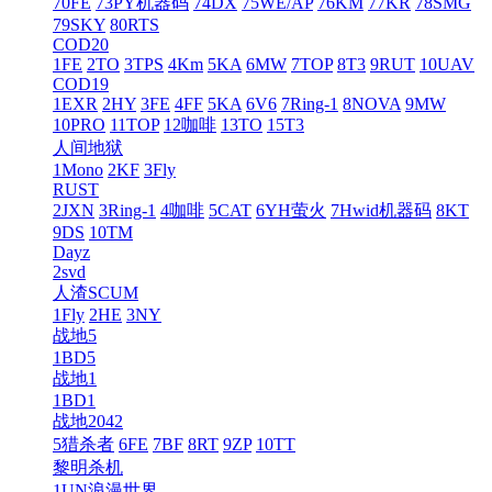
70FE
73PY机器码
74DX
75WE/AP
76KM
77KR
78SMG
79SKY
80RTS
COD20
1FE
2TO
3TPS
4Km
5KA
6MW
7TOP
8T3
9RUT
10UAV
COD19
1EXR
2HY
3FE
4FF
5KA
6V6
7Ring-1
8NOVA
9MW
10PRO
11TOP
12咖啡
13TO
15T3
人间地狱
1Mono
2KF
3Fly
RUST
2JXN
3Ring-1
4咖啡
5CAT
6YH萤火
7Hwid机器码
8KT
9DS
10TM
Dayz
2svd
人渣SCUM
1Fly
2HE
3NY
战地5
1BD5
战地1
1BD1
战地2042
5猎杀者
6FE
7BF
8RT
9ZP
10TT
黎明杀机
1UN浪漫世界