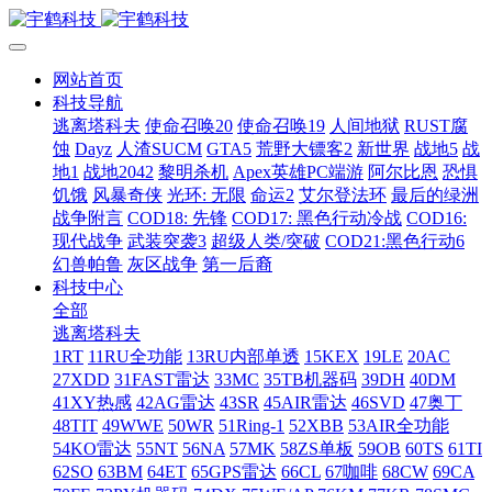
网站首页
科技导航
逃离塔科夫
使命召唤20
使命召唤19
人间地狱
RUST腐
蚀
Dayz
人渣SUCM
GTA5
荒野大镖客2
新世界
战地5
战
地1
战地2042
黎明杀机
Apex英雄PC端游
阿尔比恩
恐惧
饥饿
风暴奇侠
光环: 无限
命运2
艾尔登法环
最后的绿洲
战争附言
COD18: 先锋
COD17: 黑色行动冷战
COD16:
现代战争
武装突袭3
超级人类/突破
COD21:黑色行动6
幻兽帕鲁
灰区战争
第一后裔
科技中心
全部
逃离塔科夫
1RT
11RU全功能
13RU内部单透
15KEX
19LE
20AC
27XDD
31FAST雷达
33MC
35TB机器码
39DH
40DM
41XY热感
42AG雷达
43SR
45AIR雷达
46SVD
47奥丁
48TIT
49WWE
50WR
51Ring-1
52XBB
53AIR全功能
54KO雷达
55NT
56NA
57MK
58ZS单板
59OB
60TS
61TI
62SO
63BM
64ET
65GPS雷达
66CL
67咖啡
68CW
69CA