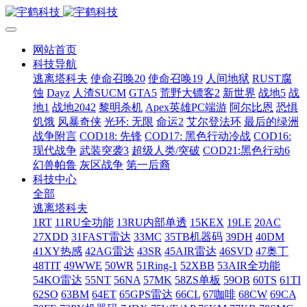
网站首页
科技导航
逃离塔科夫
使命召唤20
使命召唤19
人间地狱
RUST腐
蚀
Dayz
人渣SUCM
GTA5
荒野大镖客2
新世界
战地5
战
地1
战地2042
黎明杀机
Apex英雄PC端游
阿尔比恩
恐惧
饥饿
风暴奇侠
光环: 无限
命运2
艾尔登法环
最后的绿洲
战争附言
COD18: 先锋
COD17: 黑色行动冷战
COD16:
现代战争
武装突袭3
超级人类/突破
COD21:黑色行动6
幻兽帕鲁
灰区战争
第一后裔
科技中心
全部
逃离塔科夫
1RT
11RU全功能
13RU内部单透
15KEX
19LE
20AC
27XDD
31FAST雷达
33MC
35TB机器码
39DH
40DM
41XY热感
42AG雷达
43SR
45AIR雷达
46SVD
47奥丁
48TIT
49WWE
50WR
51Ring-1
52XBB
53AIR全功能
54KO雷达
55NT
56NA
57MK
58ZS单板
59OB
60TS
61TI
62SO
63BM
64ET
65GPS雷达
66CL
67咖啡
68CW
69CA