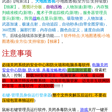
武器)【纯算法】。
大地图透视
/小地图透视(全方位/支持缩放)
【独家】
。
透视计分板
，
自动压枪
，
人物加速(新增)
，
内存预
判瞄准模式(新增)
，
魔术子弹追踪模式(新增)
，
服务器管理员
显示(新增)
，
阵营
战
略点显示(新增)
。
吸取物资，人物加速，
武器加速，极速点射，自动追踪，自动秒杀(自带全图穿墙)，
360范围，漏那打那，内存自瞄，颜色自定义，速度自由调
节
。后续会陆续添加更多功能......！
软件特点:大地图透视/小地
图透视(全方位/支持缩放)【独家】
。
注意事项
必须关闭系统的安全中心和防火墙和电脑杀毒软件
,
电脑关闭
安全中心防御, 防火墙, 杀毒攻略教程(
点击跳转观看
)
, 搜索栏
输入：控制，
卸载360安全卫士、电脑管家、火绒、金山独
霸、瓦洛兰特反作弊系统、迈克菲电脑管家、迈克菲互联网防
护等等，杀毒软件，必须卸载
!!!!!！
右键-管理员身份运行登录器
(
整个文件夹解压后运行, 不要在
压缩包里单独运行
)
鼠标右键管理员运行软件, 关闭杀毒防火墙，
游戏
大厅一键开