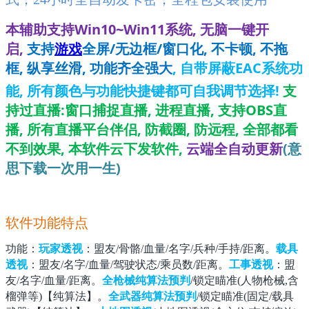
本辅助支持Win10~Win11系统, 无脑一键开
启,
支持
游戏
全屏/无边框/窗口化, 不卡顿, 不拖
框, 纵享丝滑, 功能齐全强大
,
自带屏蔽EAC系统功
能
,
所有颜色与功能快捷键都可自我调节选择!
支
持过直播:窗口捕捉直播, 进程直播, 支持OBS直
播, 所有直播平台伴侣, 防截圈, 防远程, 全部都看
不到效果,
本软件云下发软件,
云端全自动更新
(意
思下载一次用一生)
软件功能特点
功能
：
玩家透视
：盟友/骨骼/血量/名字/兵种/手持/距离。
载具
透视
：盟友/名字/血量/驾驶状态/乘员数/距离。
工事透视
：盟
友/名字/血量/距离。
全枪械纯算法预判
/锁定瞄准(人物枪械,含
榴弹等)【纯算法】。
全武器纯算法预判
/锁定瞄准(固定/载具