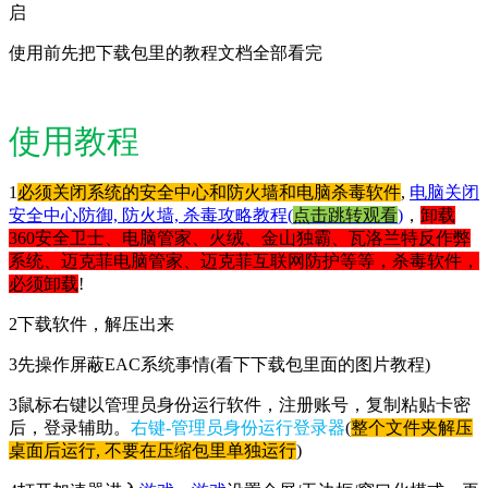
启
使用前先把下载包里的教程文档全部看完
使用教程
1
必须关闭系统的安全中心和防火墙和电脑杀毒软件
,
电脑关闭
安全中心防御, 防火墙, 杀毒攻略教程(
点击跳转观看
)
，
卸载
360安全卫士、电脑管家、火绒、金山独霸、瓦洛兰特反作弊
系统、迈克菲电脑管家、迈克菲互联网防护等等，杀毒软件，
必须卸载
!
2下载软件，解压出来
3先操作屏蔽EAC系统事情(看下下载包里面的图片教程)
3鼠标右键以管理员身份运行软件，注册账号，复制粘贴卡密
后，登录辅助。
右键-管理员身份运行登录器
(
整个文件夹解压
桌面后运行, 不要在压缩包里单独运行
)