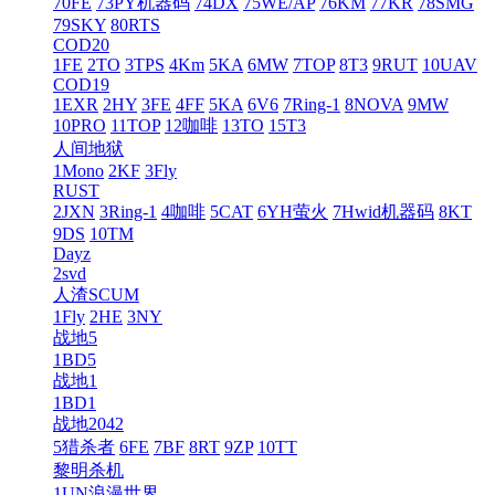
70FE
73PY机器码
74DX
75WE/AP
76KM
77KR
78SMG
79SKY
80RTS
COD20
1FE
2TO
3TPS
4Km
5KA
6MW
7TOP
8T3
9RUT
10UAV
COD19
1EXR
2HY
3FE
4FF
5KA
6V6
7Ring-1
8NOVA
9MW
10PRO
11TOP
12咖啡
13TO
15T3
人间地狱
1Mono
2KF
3Fly
RUST
2JXN
3Ring-1
4咖啡
5CAT
6YH萤火
7Hwid机器码
8KT
9DS
10TM
Dayz
2svd
人渣SCUM
1Fly
2HE
3NY
战地5
1BD5
战地1
1BD1
战地2042
5猎杀者
6FE
7BF
8RT
9ZP
10TT
黎明杀机
1UN浪漫世界