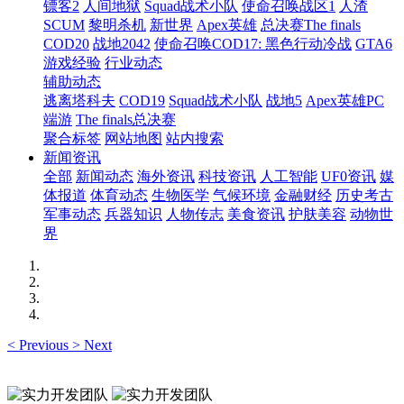
镖客2
人间地狱
Squad战术小队
使命召唤战区1
人渣
SCUM
黎明杀机
新世界
Apex英雄
总决赛The finals
COD20
战地2042
使命召唤COD17: 黑色行动冷战
GTA6
游戏经验
行业动态
辅助动态
逃离塔科夫
COD19
Squad战术小队
战地5
Apex英雄PC
端游
The finals总决赛
聚合标签
网站地图
站内搜索
新闻资讯
全部
新闻动态
海外资讯
科技资讯
人工智能
UF0资讯
媒
体报道
体育动态
生物医学
气候环境
金融财经
历史考古
军事动态
兵器知识
人物传志
美食资讯
护肤美容
动物世
界
<
Previous
>
Next