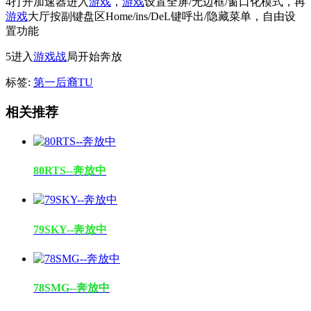
4打开加速器进入
游戏
，
游戏
设置全屏/无边框/窗口化模式，再
游戏
大厅按副键盘区Home/ins/DeL键呼出/隐藏菜单，自由设
置功能
5进入
游戏
战
局开始奔放
标签:
第一后裔TU
相关推荐
80RTS--奔放中
79SKY--奔放中
78SMG--奔放中