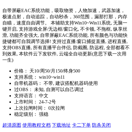
自带屏蔽EAC系统功能，吸取物资，人物加速，武器加速，
极速点射，自动追踪，自动秒杀，360范围，漏那打那，内存
自瞄，速度自由调节。 本辅助支持Win10~Win11系统, 无脑一
键开启, 支持游戏全屏/无边框/窗口化, 不卡顿, 不拖框, 纵享丝
滑, 功能齐全强大, 自带屏蔽EAC系统功能, 所有颜色与功能快
捷键都可自我调节选择! 支持过直播:窗口捕捉直播, 进程直播,
支持OBS直播, 所有直播平台伴侣, 防截圈, 防远程, 全部都看不
到效果, 本软件云下发软件, 云端全自动更新(意思下载一次用
一生)
价格：
天10/周50/月150/终身500
支持系统：
win10~win11
自带机器码：
不带, 建议搭配机器码使用
过OBS：
未知, 自测可以自己调过
支持语言：
中文
上市时间：
24-7-2号
上次拉闸时间：
0次拉闸
稳定级别：
强稳
超清原图
使用教程文档
下载地址
卡二下单
防杀关闭