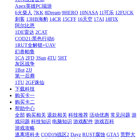
Apex英雄PC端游
6火柴人
7KK
8Dream
9HERO
10NASA
11可乐
12FUCK
刺客
13HB海豹
14CR
15CFF
16天空
17AI
18FIX
阿尔比恩
1DE雷达
2CAT
COD21:黑色行动6
1RUT全解锁+UAV
幻兽帕鲁
1CA
2FD
3Sun
4TU
5HT
灰区战争
1Bot
2JJ
第一后裔
1TU
2GF诛仙
下载科技
购买卡一
购买卡二
帮助中心
全部
购买相关
退款相关
科技推荐
活动优惠
常见问题
游
戏问题
科技知识
电脑知识
游戏配件
游戏百科
游戏攻略
逃离塔科夫
COD19战区2
Dayz
RUST腐蚀
GTA5
荒野大