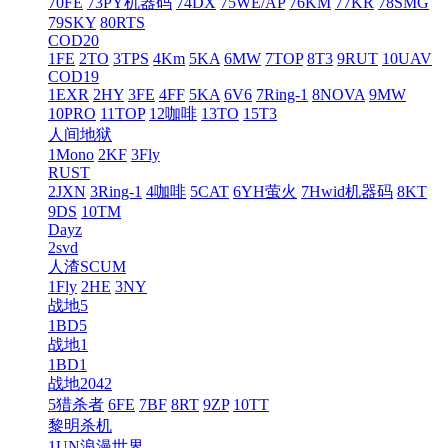
70FE
73PY机器码
74DX
75WE/AP
76KM
77KR
78SMG
79SKY
80RTS
COD20
1FE
2TO
3TPS
4Km
5KA
6MW
7TOP
8T3
9RUT
10UAV
COD19
1EXR
2HY
3FE
4FF
5KA
6V6
7Ring-1
8NOVA
9MW
10PRO
11TOP
12咖啡
13TO
15T3
人间地狱
1Mono
2KF
3Fly
RUST
2JXN
3Ring-1
4咖啡
5CAT
6YH萤火
7Hwid机器码
8KT
9DS
10TM
Dayz
2svd
人渣SCUM
1Fly
2HE
3NY
战地5
1BD5
战地1
1BD1
战地2042
5猎杀者
6FE
7BF
8RT
9ZP
10TT
黎明杀机
1UN浪漫世界