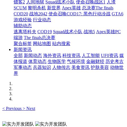
镖客2
人间地狱
Squad战术小队
使命召唤战区1
人渣
SCUM
黎明杀机
新世界
Apex英雄
总决赛The finals
COD20
战地2042
使命召唤COD17: 黑色行动冷战
GTA6
游戏经验
行业动态
辅助动态
逃离塔科夫
COD19
Squad战术小队
战地5
Apex英雄PC
端游
The finals总决赛
聚合标签
网站地图
站内搜索
新闻资讯
全部
新闻动态
海外资讯
科技资讯
人工智能
UF0资讯
媒
体报道
体育动态
生物医学
气候环境
金融财经
历史考古
军事动态
兵器知识
人物传志
美食资讯
护肤美容
动物世
界
<
Previous
>
Next