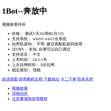
1Bot--奔放中
视频效果待补
价格：
测试5/天16/周80/月210
支持系统：
win10~win11全系统
自带机器码：
不带, 建议搭配机器码使用
过OBS：
未知, 自测可以自己调过
支持语言：
中文
上市时间：
24-5-1号
上次拉闸时间：
0次拉闸
稳定级别：
强稳
超清原图
使用教程文档
下载地址
卡二下单
防杀关闭
视频效果
详细信息
注意事项和使用教程