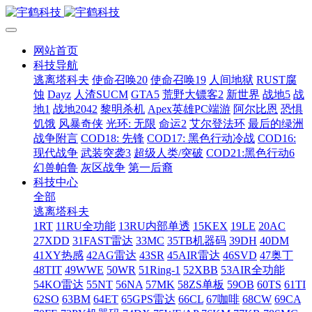
网站首页
科技导航
逃离塔科夫
使命召唤20
使命召唤19
人间地狱
RUST腐
蚀
Dayz
人渣SUCM
GTA5
荒野大镖客2
新世界
战地5
战
地1
战地2042
黎明杀机
Apex英雄PC端游
阿尔比恩
恐惧
饥饿
风暴奇侠
光环: 无限
命运2
艾尔登法环
最后的绿洲
战争附言
COD18: 先锋
COD17: 黑色行动冷战
COD16:
现代战争
武装突袭3
超级人类/突破
COD21:黑色行动6
幻兽帕鲁
灰区战争
第一后裔
科技中心
全部
逃离塔科夫
1RT
11RU全功能
13RU内部单透
15KEX
19LE
20AC
27XDD
31FAST雷达
33MC
35TB机器码
39DH
40DM
41XY热感
42AG雷达
43SR
45AIR雷达
46SVD
47奥丁
48TIT
49WWE
50WR
51Ring-1
52XBB
53AIR全功能
54KO雷达
55NT
56NA
57MK
58ZS单板
59OB
60TS
61TI
62SO
63BM
64ET
65GPS雷达
66CL
67咖啡
68CW
69CA