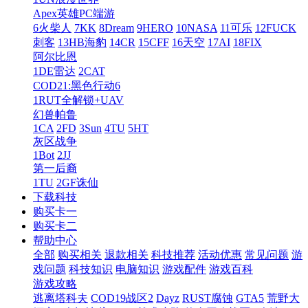
Apex英雄PC端游
6火柴人
7KK
8Dream
9HERO
10NASA
11可乐
12FUCK
刺客
13HB海豹
14CR
15CFF
16天空
17AI
18FIX
阿尔比恩
1DE雷达
2CAT
COD21:黑色行动6
1RUT全解锁+UAV
幻兽帕鲁
1CA
2FD
3Sun
4TU
5HT
灰区战争
1Bot
2JJ
第一后裔
1TU
2GF诛仙
下载科技
购买卡一
购买卡二
帮助中心
全部
购买相关
退款相关
科技推荐
活动优惠
常见问题
游
戏问题
科技知识
电脑知识
游戏配件
游戏百科
游戏攻略
逃离塔科夫
COD19战区2
Dayz
RUST腐蚀
GTA5
荒野大