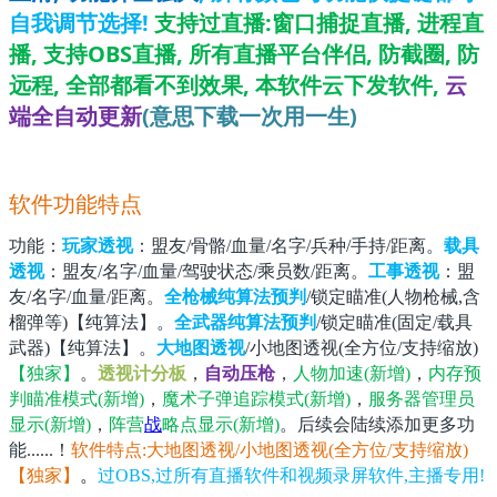
自我调节选择!
支持过直播:窗口捕捉直播, 进程直
播, 支持OBS直播, 所有直播平台伴侣, 防截圈, 防
远程, 全部都看不到效果,
本软件云下发软件,
云
端全自动更新
(意思下载一次用一生)
软件功能特点
功能
：
玩家透视
：盟友/骨骼/血量/名字/兵种/手持/距离。
载具
透视
：盟友/名字/血量/驾驶状态/乘员数/距离。
工事透视
：盟
友/名字/血量/距离。
全枪械纯算法预判
/锁定瞄准(人物枪械,含
榴弹等)【纯算法】。
全武器纯算法预判
/锁定瞄准(固定/载具
武器)【纯算法】。
大地图透视
/小地图透视(全方位/支持缩放)
【独家】
。
透视计分板
，
自动压枪
，
人物加速(新增)
，
内存预
判瞄准模式(新增)
，
魔术子弹追踪模式(新增)
，
服务器管理员
显示(新增)
，
阵营
战
略点显示(新增)
。后续会陆续添加更多功
能......！
软件特点:大地图透视/小地图透视(全方位/支持缩放)
【独家】
。
过OBS,过所有直播软件和视频录屏软件,主播专用!