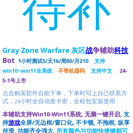
待补
Gray Zone Warfare 灰区
战
争辅助
科技
Bot
1小时测试5/天16/周80/月210
支持
win10~win11全系统
不带机器码
支持中文
24-
5-1号上市
点击购买软件自助下单，下单时写上自己联系方
式，24小时全自动发卡密，全程包安装使用
本辅助支持Win10-Win11系统, 无脑一键开启,
支
持
游戏
全屏/无边框/窗口化, 不卡顿, 不拖框, 纵享
丝滑, 功能齐全强大
, 所有颜色与功能快捷键都可