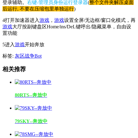
登录辅助。
右键-管理员身份运行登录器
(
整个文件夹解压桌面
后运行, 不要在压缩包里单独运行
)
4打开加速器进入
游戏
，
游戏
设置全屏/无边框/窗口化模式，再
游戏
大厅按副键盘区Home/ins/DeL键呼出/隐藏菜单，自由设
置功能
5进入
游戏
开始奔放
标签:
灰区战争Bot
相关推荐
80RTS--奔放中
79SKY--奔放中