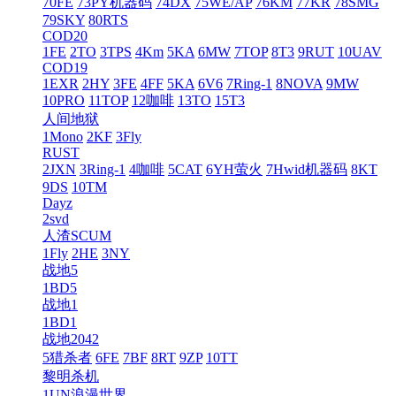
70FE
73PY机器码
74DX
75WE/AP
76KM
77KR
78SMG
79SKY
80RTS
COD20
1FE
2TO
3TPS
4Km
5KA
6MW
7TOP
8T3
9RUT
10UAV
COD19
1EXR
2HY
3FE
4FF
5KA
6V6
7Ring-1
8NOVA
9MW
10PRO
11TOP
12咖啡
13TO
15T3
人间地狱
1Mono
2KF
3Fly
RUST
2JXN
3Ring-1
4咖啡
5CAT
6YH萤火
7Hwid机器码
8KT
9DS
10TM
Dayz
2svd
人渣SCUM
1Fly
2HE
3NY
战地5
1BD5
战地1
1BD1
战地2042
5猎杀者
6FE
7BF
8RT
9ZP
10TT
黎明杀机
1UN浪漫世界