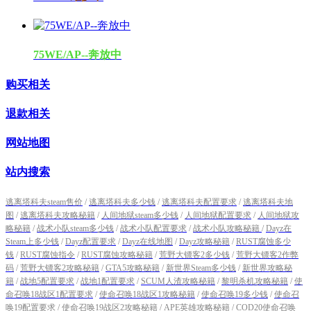
75WE/AP--奔放中
购买相关
退款相关
网站地图
站内搜索
逃离塔科夫steam售价
/
逃离塔科夫多少钱
/
逃离塔科夫配置要求
/
逃离塔科夫地
图
/
逃离塔科夫攻略秘籍
/
人间地狱steam多少钱
/
人间地狱配置要求
/
人间地狱攻
略秘籍
/
战术小队steam多少钱
/
战术小队配置要求
/
战术小队攻略秘籍
/
Dayz在
Steam上多少钱
/
Dayz配置要求
/
Dayz在线地图
/
Dayz攻略秘籍
/
RUST腐蚀多少
钱
/
RUST腐蚀指令
/
RUST腐蚀攻略秘籍
/
荒野大镖客2多少钱
/
荒野大镖客2作弊
码
/
荒野大镖客2攻略秘籍
/
GTA5攻略秘籍
/
新世界Steam多少钱
/
新世界攻略秘
籍
/
战地5配置要求
/
战地1配置要求
/
SCUM人渣攻略秘籍
/
黎明杀机攻略秘籍
/
使
命召唤18战区1配置要求
/
使命召唤18战区1攻略秘籍
/
使命召唤19多少钱
/
使命召
唤19配置要求
/
使命召唤19战区2攻略秘籍
/
APE英雄攻略秘籍
/
COD20使命召唤