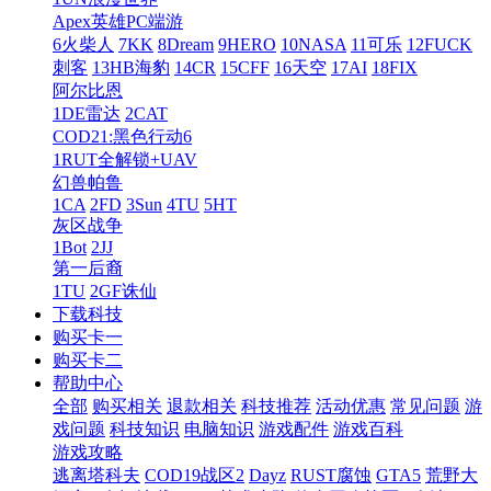
Apex英雄PC端游
6火柴人
7KK
8Dream
9HERO
10NASA
11可乐
12FUCK
刺客
13HB海豹
14CR
15CFF
16天空
17AI
18FIX
阿尔比恩
1DE雷达
2CAT
COD21:黑色行动6
1RUT全解锁+UAV
幻兽帕鲁
1CA
2FD
3Sun
4TU
5HT
灰区战争
1Bot
2JJ
第一后裔
1TU
2GF诛仙
下载科技
购买卡一
购买卡二
帮助中心
全部
购买相关
退款相关
科技推荐
活动优惠
常见问题
游
戏问题
科技知识
电脑知识
游戏配件
游戏百科
游戏攻略
逃离塔科夫
COD19战区2
Dayz
RUST腐蚀
GTA5
荒野大