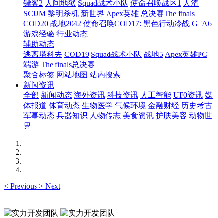
镖客2
人间地狱
Squad战术小队
使命召唤战区1
人渣
SCUM
黎明杀机
新世界
Apex英雄
总决赛The finals
COD20
战地2042
使命召唤COD17: 黑色行动冷战
GTA6
游戏经验
行业动态
辅助动态
逃离塔科夫
COD19
Squad战术小队
战地5
Apex英雄PC
端游
The finals总决赛
聚合标签
网站地图
站内搜索
新闻资讯
全部
新闻动态
海外资讯
科技资讯
人工智能
UF0资讯
媒
体报道
体育动态
生物医学
气候环境
金融财经
历史考古
军事动态
兵器知识
人物传志
美食资讯
护肤美容
动物世
界
<
Previous
>
Next