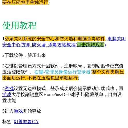
要在压缩包里单独运行
)
使用教程
1
必须关闭系统的安全中心和防火墙和电脑杀毒软件
,
电脑关闭
安全中心防御, 防火墙, 杀毒攻略教程(
点击跳转观看
)
2下载软件，解压出来
3右键以管理员方式开启软件，注册账号，复制粘贴卡密充值
激活登陆软件。
右键-管理员身份运行登录器
(
整个文件夹解压
桌面后运行, 不要在压缩包里单独运行
)
4
游戏
设置无边框模式，登录成功后会提示驱动加载成功，再
游戏
大厅按副键盘区Home/ins/DeL键呼出/隐藏菜单，自由设
置功能
5进入
游戏
开始奔放
标签:
幻兽帕鲁CA