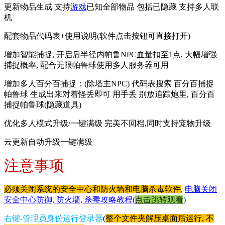
更新物品生成 支持
游戏
已知全部物品 包括已隐藏 支持多人联
机
配套物品代码表+使用说明(软件点击按钮可直接打开)
增加智能捕捉, 开启后半径内帕鲁NPC血量扣至1点, 大幅增强
捕捉概率, 配合无限帕鲁球使用多人服务器可用
增加多人百分百捕捉：(除塔主NPC) 代码表搜索 百分百捕捉
帕鲁球 生成出来对着怪丢即可 用手丢 别放追踪炮里, 百分百
捕捉帕鲁球(隐藏道具)
优化多人模式升级/一键满级 完美不回档,同时支持宠物升级
云更新自动升级一键满级
注意事项
必须关闭系统的安全中心和防火墙和电脑杀毒软件
,
电脑关闭
安全中心防御, 防火墙, 杀毒攻略教程(
点击跳转观看
)
右键-管理员身份运行登录器
(
整个文件夹解压桌面后运行, 不