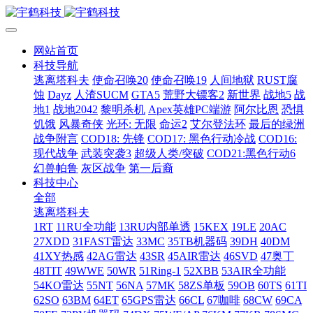
网站首页
科技导航
逃离塔科夫
使命召唤20
使命召唤19
人间地狱
RUST腐
蚀
Dayz
人渣SUCM
GTA5
荒野大镖客2
新世界
战地5
战
地1
战地2042
黎明杀机
Apex英雄PC端游
阿尔比恩
恐惧
饥饿
风暴奇侠
光环: 无限
命运2
艾尔登法环
最后的绿洲
战争附言
COD18: 先锋
COD17: 黑色行动冷战
COD16:
现代战争
武装突袭3
超级人类/突破
COD21:黑色行动6
幻兽帕鲁
灰区战争
第一后裔
科技中心
全部
逃离塔科夫
1RT
11RU全功能
13RU内部单透
15KEX
19LE
20AC
27XDD
31FAST雷达
33MC
35TB机器码
39DH
40DM
41XY热感
42AG雷达
43SR
45AIR雷达
46SVD
47奥丁
48TIT
49WWE
50WR
51Ring-1
52XBB
53AIR全功能
54KO雷达
55NT
56NA
57MK
58ZS单板
59OB
60TS
61TI
62SO
63BM
64ET
65GPS雷达
66CL
67咖啡
68CW
69CA