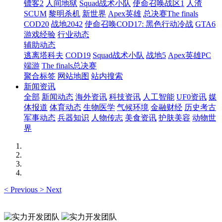
镖客2
人间地狱
Squad战术小队
使命召唤战区1
人渣
SCUM
黎明杀机
新世界
Apex英雄
总决赛The finals
COD20
战地2042
使命召唤COD17: 黑色行动冷战
GTA6
游戏经验
行业动态
辅助动态
逃离塔科夫
COD19
Squad战术小队
战地5
Apex英雄PC
端游
The finals总决赛
聚合标签
网站地图
站内搜索
新闻资讯
全部
新闻动态
海外资讯
科技资讯
人工智能
UF0资讯
媒
体报道
体育动态
生物医学
气候环境
金融财经
历史考古
军事动态
兵器知识
人物传志
美食资讯
护肤美容
动物世
界
<
Previous
>
Next