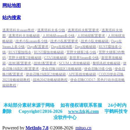
网站地图
站内搜索
逃离塔科夫steam售价
/
逃离塔科夫多少钱
/
逃离塔科夫配置要求
/
逃离塔科夫地
图
/
逃离塔科夫攻略秘籍
/
人间地狱steam多少钱
/
人间地狱配置要求
/
人间地狱攻
略秘籍
/
战术小队steam多少钱
/
战术小队配置要求
/
战术小队攻略秘籍
/
Dayz在
Steam上多少钱
/
Dayz配置要求
/
Dayz在线地图
/
Dayz攻略秘籍
/
RUST腐蚀多少
钱
/
RUST腐蚀指令
/
RUST腐蚀攻略秘籍
/
荒野大镖客2多少钱
/
荒野大镖客2作弊
码
/
荒野大镖客2攻略秘籍
/
GTA5攻略秘籍
/
新世界Steam多少钱
/
新世界攻略秘
籍
/
战地5配置要求
/
战地1配置要求
/
SCUM人渣攻略秘籍
/
黎明杀机攻略秘籍
/
使
命召唤18战区1配置要求
/
使命召唤18战区1攻略秘籍
/
使命召唤19多少钱
/
使命召
唤19配置要求
/
使命召唤19战区2攻略秘籍
/
APE英雄攻略秘籍
/
COD20使命召唤
2023攻略秘籍教程
/
战地2042攻略秘籍教程
/
使命召唤COD17: 黑色行动冷战攻略
秘籍教程
/
本站部分素材来源于网络 如有侵权请联系客服 24小时内
删除
Copyright©2016-2026
www.fzkj6.com
宇鹤科技专
业软件中心
Powered by
MetInfo 7.8
©2008-2026
mituo.cn