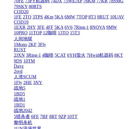
70FE
73PY机器码
74DX
75WE/AP
76KM
77KR
78SMG
79SKY
80RTS
COD20
1FE
2TO
3TPS
4Km
5KA
6MW
7TOP
8T3
9RUT
10UAV
COD19
1EXR
2HY
3FE
4FF
5KA
6V6
7Ring-1
8NOVA
9MW
10PRO
11TOP
12咖啡
13TO
15T3
人间地狱
1Mono
2KF
3Fly
RUST
2JXN
3Ring-1
4咖啡
5CAT
6YH萤火
7Hwid机器码
8KT
9DS
10TM
Dayz
2svd
人渣SCUM
1Fly
2HE
3NY
战地5
1BD5
战地1
1BD1
战地2042
5猎杀者
6FE
7BF
8RT
9ZP
10TT
黎明杀机
1UN浪漫世界