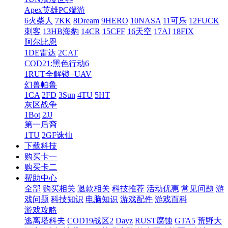
Apex英雄PC端游
6火柴人
7KK
8Dream
9HERO
10NASA
11可乐
12FUCK
刺客
13HB海豹
14CR
15CFF
16天空
17AI
18FIX
阿尔比恩
1DE雷达
2CAT
COD21:黑色行动6
1RUT全解锁+UAV
幻兽帕鲁
1CA
2FD
3Sun
4TU
5HT
灰区战争
1Bot
2JJ
第一后裔
1TU
2GF诛仙
下载科技
购买卡一
购买卡二
帮助中心
全部
购买相关
退款相关
科技推荐
活动优惠
常见问题
游
戏问题
科技知识
电脑知识
游戏配件
游戏百科
游戏攻略
逃离塔科夫
COD19战区2
Dayz
RUST腐蚀
GTA5
荒野大