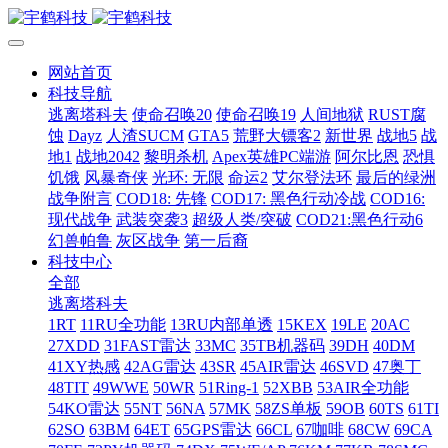
网站首页
科技导航
逃离塔科夫
使命召唤20
使命召唤19
人间地狱
RUST腐
蚀
Dayz
人渣SUCM
GTA5
荒野大镖客2
新世界
战地5
战
地1
战地2042
黎明杀机
Apex英雄PC端游
阿尔比恩
恐惧
饥饿
风暴奇侠
光环: 无限
命运2
艾尔登法环
最后的绿洲
战争附言
COD18: 先锋
COD17: 黑色行动冷战
COD16:
现代战争
武装突袭3
超级人类/突破
COD21:黑色行动6
幻兽帕鲁
灰区战争
第一后裔
科技中心
全部
逃离塔科夫
1RT
11RU全功能
13RU内部单透
15KEX
19LE
20AC
27XDD
31FAST雷达
33MC
35TB机器码
39DH
40DM
41XY热感
42AG雷达
43SR
45AIR雷达
46SVD
47奥丁
48TIT
49WWE
50WR
51Ring-1
52XBB
53AIR全功能
54KO雷达
55NT
56NA
57MK
58ZS单板
59OB
60TS
61TI
62SO
63BM
64ET
65GPS雷达
66CL
67咖啡
68CW
69CA