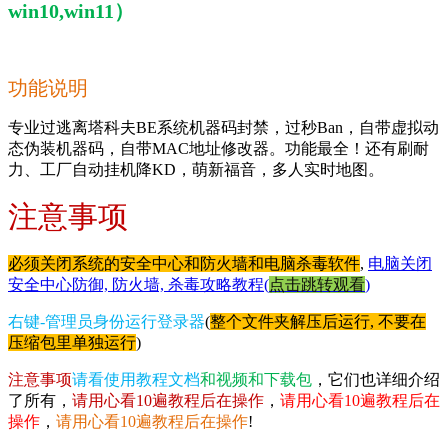
win10,win11）
功能说明
专业过逃离塔科夫BE系统机器码封禁，过秒Ban，自带虚拟动
态伪装机器码，自带MAC地址修改器。功能最全！还有刷耐
力、工厂自动挂机降KD，萌新福音，多人实时地图。
注意事项
必须关闭系统的安全中心和防火墙和电脑杀毒软件
,
电脑关闭
安全中心防御, 防火墙, 杀毒攻略教程(
点击跳转观看
)
右键-管理员身份运行登录器
(
整个文件夹解压后运行, 不要在
压缩包里单独运行
)
注意事项
请看使用教程文档
和视频和下载包
，它们也详细介绍
了所有，
请用心看10遍教程后在操作
，
请用心看10遍教程后在
操作
，
请用心看10遍教程后在操作
!