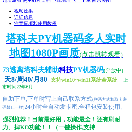
超清原图
使用教程文档
下载地址
卡一下单
防杀关闭
视频效果
详细信息
注意事项和使用教程
塔科夫PY机器码多人实时
地图1080P画质
(点击跳转观看)
73逃离塔科夫辅助
科技
PY机器码
(奔放中)
天8/周40/月80
支持win10~win11系统全系统
上
市时间22年6月
自助下单,下单时写上自己联系方式
(联系方式和取卡密
24小时
全自动发卡密,全程包安装使用。
码禁止一样)
强烈推荐！目前最好用，功能最全！还有刷耐
力、掉KD功能！！（一键操作,支持