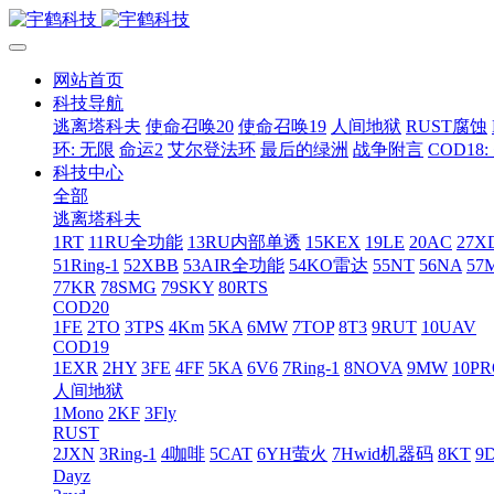
网站首页
科技导航
逃离塔科夫
使命召唤20
使命召唤19
人间地狱
RUST腐蚀
环: 无限
命运2
艾尔登法环
最后的绿洲
战争附言
COD18
科技中心
全部
逃离塔科夫
1RT
11RU全功能
13RU内部单透
15KEX
19LE
20AC
27X
51Ring-1
52XBB
53AIR全功能
54KO雷达
55NT
56NA
57
77KR
78SMG
79SKY
80RTS
COD20
1FE
2TO
3TPS
4Km
5KA
6MW
7TOP
8T3
9RUT
10UAV
COD19
1EXR
2HY
3FE
4FF
5KA
6V6
7Ring-1
8NOVA
9MW
10P
人间地狱
1Mono
2KF
3Fly
RUST
2JXN
3Ring-1
4咖啡
5CAT
6YH萤火
7Hwid机器码
8KT
9
Dayz