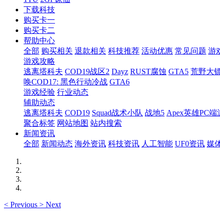
下载科技
购买卡一
购买卡二
帮助中心
全部
购买相关
退款相关
科技推荐
活动优惠
常见问题
游
游戏攻略
逃离塔科夫
COD19战区2
Dayz
RUST腐蚀
GTA5
荒野大镖
唤COD17: 黑色行动冷战
GTA6
游戏经验
行业动态
辅助动态
逃离塔科夫
COD19
Squad战术小队
战地5
Apex英雄PC端
聚合标签
网站地图
站内搜索
新闻资讯
全部
新闻动态
海外资讯
科技资讯
人工智能
UF0资讯
媒
<
Previous
>
Next