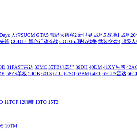
Dayz
人渣SUCM
GTA5
荒野大镖客2
新世界
战地5
战地1
战地20
: 先锋
COD17: 黑色行动冷战
COD16: 现代战争
武装突袭3
超级人
DD
31FAST雷达
33MC
35TB机器码
39DH
40DM
41XY热感
42
MK
58ZS单板
59OB
60TS
61TI
62SO
63BM
64ET
65GPS雷达
66C
RO
11TOP
12咖啡
13TO
15T3
DS
10TM