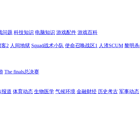
戏问题
科技知识
电脑知识
游戏配件
游戏百科
客2
人间地狱
Squad战术小队
使命召唤战区1
人渣SCUM
黎明杀
游
The finals总决赛
体报道
体育动态
生物医学
气候环境
金融财经
历史考古
军事动态