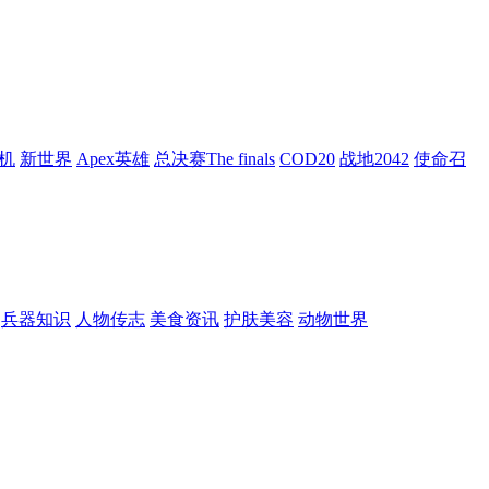
机
新世界
Apex英雄
总决赛The finals
COD20
战地2042
使命召
兵器知识
人物传志
美食资讯
护肤美容
动物世界