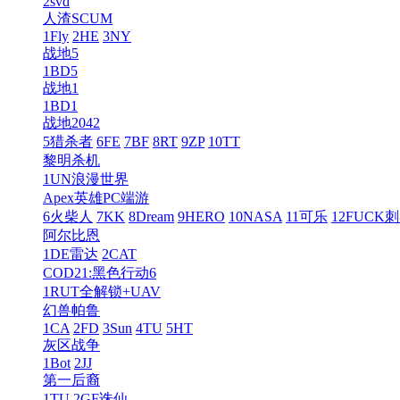
2svd
人渣SCUM
1Fly
2HE
3NY
战地5
1BD5
战地1
1BD1
战地2042
5猎杀者
6FE
7BF
8RT
9ZP
10TT
黎明杀机
1UN浪漫世界
Apex英雄PC端游
6火柴人
7KK
8Dream
9HERO
10NASA
11可乐
12FUCK
阿尔比恩
1DE雷达
2CAT
COD21:黑色行动6
1RUT全解锁+UAV
幻兽帕鲁
1CA
2FD
3Sun
4TU
5HT
灰区战争
1Bot
2JJ
第一后裔
1TU
2GF诛仙