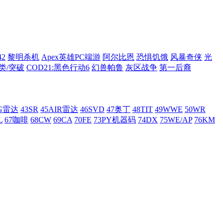
42
黎明杀机
Apex英雄PC端游
阿尔比恩
恐惧饥饿
风暴奇侠
光
类/突破
COD21:黑色行动6
幻兽帕鲁
灰区战争
第一后裔
AG雷达
43SR
45AIR雷达
46SVD
47奥丁
48TIT
49WWE
50WR
L
67咖啡
68CW
69CA
70FE
73PY机器码
74DX
75WE/AP
76KM