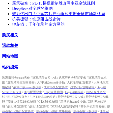
霹雳破空：PL-15超视距制胜改写南亚空战规则
DeepSeek对全球的影响
破万亿出口！中国芯片产业崛起重塑全球市场新格局
抗美援朝：铁原阻击战史诗
狸花猫：千年传承的东方灵韵
购买相关
退款相关
网站地图
站内搜索
逃离塔科夫steam售价
/
逃离塔科夫多少钱
/
逃离塔科夫配置要求
/
逃离塔科夫地
图
/
逃离塔科夫攻略秘籍
/
人间地狱steam多少钱
/
人间地狱配置要求
/
人间地狱攻
略秘籍
/
战术小队steam多少钱
/
战术小队配置要求
/
战术小队攻略秘籍
/
Dayz在
Steam上多少钱
/
Dayz配置要求
/
Dayz在线地图
/
Dayz攻略秘籍
/
RUST腐蚀多少
钱
/
RUST腐蚀指令
/
RUST腐蚀攻略秘籍
/
荒野大镖客2多少钱
/
荒野大镖客2作弊
码
/
荒野大镖客2攻略秘籍
/
GTA5攻略秘籍
/
新世界Steam多少钱
/
新世界攻略秘
籍
/
战地5配置要求
/
战地1配置要求
/
SCUM人渣攻略秘籍
/
黎明杀机攻略秘籍
/
使
命召唤18战区1配置要求
/
使命召唤18战区1攻略秘籍
/
使命召唤19多少钱
/
使命召