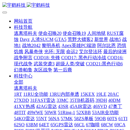
网站首页
科技导航
逃离塔科夫
使命召唤20
使命召唤19
人间地狱
RUST腐
蚀
Dayz
人渣SUCM
GTA5
荒野大镖客2
新世界
战地5
战
地1
战地2042
黎明杀机
Apex英雄PC端游
阿尔比恩
恐惧
饥饿
风暴奇侠
光环: 无限
命运2
艾尔登法环
最后的绿洲
战争附言
COD18: 先锋
COD17: 黑色行动冷战
COD16:
现代战争
武装突袭3
超级人类/突破
COD21:黑色行动6
幻兽帕鲁
灰区战争
第一后裔
科技中心
全部
逃离塔科夫
1RT
11RU全功能
13RU内部单透
15KEX
19LE
20AC
27XDD
31FAST雷达
33MC
35TB机器码
39DH
40DM
41XY热感
42AG雷达
43SR
45AIR雷达
46SVD
47奥丁
48TIT
49WWE
50WR
51Ring-1
52XBB
53AIR全功能
54KO雷达
55NT
56NA
57MK
58ZS单板
59OB
60TS
61TI
62SO
63BM
64ET
65GPS雷达
66CL
67咖啡
68CW
69CA