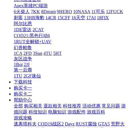
Apex英雄PC端游
6火柴人
7KK
8Dream
9HERO
10NASA
11可乐
12FUCK
刺客
13HB海豹
14CR
15CFF
16天空
17AI
18FIX
阿尔比恩
1DE雷达
2CAT
COD21:黑色行动6
1RUT全解锁+UAV
幻兽帕鲁
1CA
2FD
3Sun
4TU
5HT
灰区战争
1Bot
2JJ
第一后裔
1TU
2GF诛仙
下载科技
购买卡一
购买卡二
帮助中心
全部
购买相关
退款相关
科技推荐
活动优惠
常见问题
游
戏问题
科技知识
电脑知识
游戏配件
游戏百科
游戏攻略
逃离塔科夫
COD19战区2
Dayz
RUST腐蚀
GTA5
荒野大