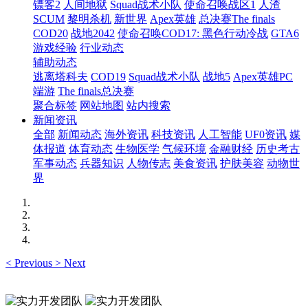
镖客2
人间地狱
Squad战术小队
使命召唤战区1
人渣
SCUM
黎明杀机
新世界
Apex英雄
总决赛The finals
COD20
战地2042
使命召唤COD17: 黑色行动冷战
GTA6
游戏经验
行业动态
辅助动态
逃离塔科夫
COD19
Squad战术小队
战地5
Apex英雄PC
端游
The finals总决赛
聚合标签
网站地图
站内搜索
新闻资讯
全部
新闻动态
海外资讯
科技资讯
人工智能
UF0资讯
媒
体报道
体育动态
生物医学
气候环境
金融财经
历史考古
军事动态
兵器知识
人物传志
美食资讯
护肤美容
动物世
界
<
Previous
>
Next