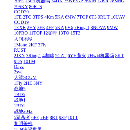
70FE
73PY机器码
74DX
75WE/AP
76KM
77KR
78SMG
79SKY
80RTS
COD20
1FE
2TO
3TPS
4Km
5KA
6MW
7TOP
8T3
9RUT
10UAV
COD19
1EXR
2HY
3FE
4FF
5KA
6V6
7Ring-1
8NOVA
9MW
10PRO
11TOP
12咖啡
13TO
15T3
人间地狱
1Mono
2KF
3Fly
RUST
2JXN
3Ring-1
4咖啡
5CAT
6YH萤火
7Hwid机器码
8KT
9DS
10TM
Dayz
2svd
人渣SCUM
1Fly
2HE
3NY
战地5
1BD5
战地1
1BD1
战地2042
5猎杀者
6FE
7BF
8RT
9ZP
10TT
黎明杀机
1UN浪漫世界