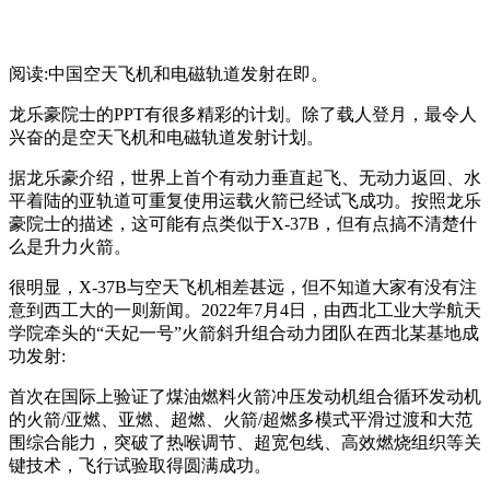
阅读:中国空天飞机和电磁轨道发射在即。
龙乐豪院士的PPT有很多精彩的计划。除了载人登月，最令人
兴奋的是空天飞机和电磁轨道发射计划。
据龙乐豪介绍，世界上首个有动力垂直起飞、无动力返回、水
平着陆的亚轨道可重复使用运载火箭已经试飞成功。按照龙乐
豪院士的描述，这可能有点类似于X-37B，但有点搞不清楚什
么是升力火箭。
很明显，X-37B与空天飞机相差甚远，但不知道大家有没有注
意到西工大的一则新闻。2022年7月4日，由西北工业大学航天
学院牵头的“天妃一号”火箭斜升组合动力团队在西北某基地成
功发射:
首次在国际上验证了煤油燃料火箭冲压发动机组合循环发动机
的火箭/亚燃、亚燃、超燃、火箭/超燃多模式平滑过渡和大范
围综合能力，突破了热喉调节、超宽包线、高效燃烧组织等关
键技术，飞行试验取得圆满成功。