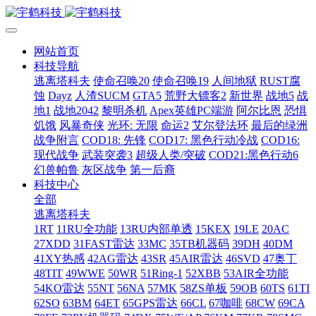
网站首页
科技导航
逃离塔科夫
使命召唤20
使命召唤19
人间地狱
RUST腐
蚀
Dayz
人渣SUCM
GTA5
荒野大镖客2
新世界
战地5
战
地1
战地2042
黎明杀机
Apex英雄PC端游
阿尔比恩
恐惧
饥饿
风暴奇侠
光环: 无限
命运2
艾尔登法环
最后的绿洲
战争附言
COD18: 先锋
COD17: 黑色行动冷战
COD16:
现代战争
武装突袭3
超级人类/突破
COD21:黑色行动6
幻兽帕鲁
灰区战争
第一后裔
科技中心
全部
逃离塔科夫
1RT
11RU全功能
13RU内部单透
15KEX
19LE
20AC
27XDD
31FAST雷达
33MC
35TB机器码
39DH
40DM
41XY热感
42AG雷达
43SR
45AIR雷达
46SVD
47奥丁
48TIT
49WWE
50WR
51Ring-1
52XBB
53AIR全功能
54KO雷达
55NT
56NA
57MK
58ZS单板
59OB
60TS
61TI
62SO
63BM
64ET
65GPS雷达
66CL
67咖啡
68CW
69CA