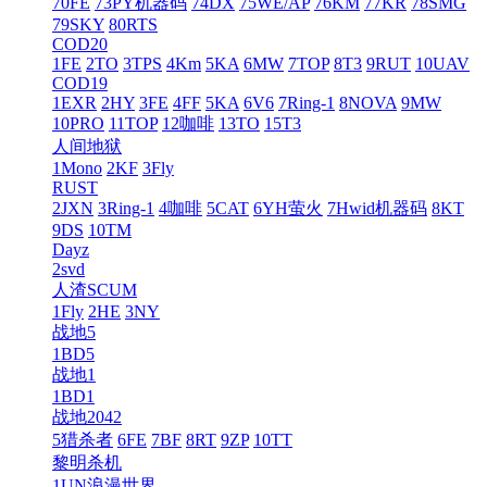
70FE
73PY机器码
74DX
75WE/AP
76KM
77KR
78SMG
79SKY
80RTS
COD20
1FE
2TO
3TPS
4Km
5KA
6MW
7TOP
8T3
9RUT
10UAV
COD19
1EXR
2HY
3FE
4FF
5KA
6V6
7Ring-1
8NOVA
9MW
10PRO
11TOP
12咖啡
13TO
15T3
人间地狱
1Mono
2KF
3Fly
RUST
2JXN
3Ring-1
4咖啡
5CAT
6YH萤火
7Hwid机器码
8KT
9DS
10TM
Dayz
2svd
人渣SCUM
1Fly
2HE
3NY
战地5
1BD5
战地1
1BD1
战地2042
5猎杀者
6FE
7BF
8RT
9ZP
10TT
黎明杀机
1UN浪漫世界