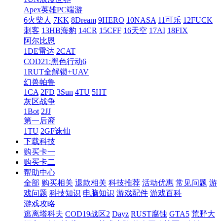
Apex英雄PC端游
6火柴人
7KK
8Dream
9HERO
10NASA
11可乐
12FUCK
刺客
13HB海豹
14CR
15CFF
16天空
17AI
18FIX
阿尔比恩
1DE雷达
2CAT
COD21:黑色行动6
1RUT全解锁+UAV
幻兽帕鲁
1CA
2FD
3Sun
4TU
5HT
灰区战争
1Bot
2JJ
第一后裔
1TU
2GF诛仙
下载科技
购买卡一
购买卡二
帮助中心
全部
购买相关
退款相关
科技推荐
活动优惠
常见问题
游
戏问题
科技知识
电脑知识
游戏配件
游戏百科
游戏攻略
逃离塔科夫
COD19战区2
Dayz
RUST腐蚀
GTA5
荒野大