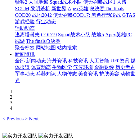
镖客2
人间地狱
Squad战术小队
使命召唤战区1
人渣
SCUM
黎明杀机
新世界
Apex英雄
总决赛The finals
COD20
战地2042
使命召唤COD17: 黑色行动冷战
GTA6
游戏经验
行业动态
辅助动态
逃离塔科夫
COD19
Squad战术小队
战地5
Apex英雄PC
端游
The finals总决赛
聚合标签
网站地图
站内搜索
新闻资讯
全部
新闻动态
海外资讯
科技资讯
人工智能
UF0资讯
媒
体报道
体育动态
生物医学
气候环境
金融财经
历史考古
军事动态
兵器知识
人物传志
美食资讯
护肤美容
动物世
界
<
Previous
>
Next