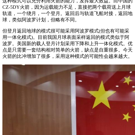
这种模式可以充分利用火箭的能力，发挥最大效益。而中国的
CZ-5DY火箭，因为运载能力不足，直接把两个载荷送上月球
轨道，一个绕月，一个登月。返回后与轨道飞船对接，返回地
球，类似阿波罗计划，但略有不同。
但登月返回地球的模式很可能采用阿波罗模式(但也有可能采
用一体化模式)。目前我国月球表面采样返回的模式类似于阿
波罗。美国新的载人登月计划采用下降和上升一体化模式。优
点是只需要一套结构相对简单的火箭，缺点是自重很多。今天
火箭的比冲增加了很多，采用这种模式的可能性会越来越大。