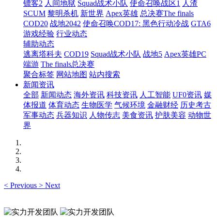
镖客2
人间地狱
Squad战术小队
使命召唤战区1
人渣
SCUM
黎明杀机
新世界
Apex英雄
总决赛The finals
COD20
战地2042
使命召唤COD17: 黑色行动冷战
GTA6
游戏经验
行业动态
辅助动态
逃离塔科夫
COD19
Squad战术小队
战地5
Apex英雄PC
端游
The finals总决赛
聚合标签
网站地图
站内搜索
新闻资讯
全部
新闻动态
海外资讯
科技资讯
人工智能
UF0资讯
媒
体报道
体育动态
生物医学
气候环境
金融财经
历史考古
军事动态
兵器知识
人物传志
美食资讯
护肤美容
动物世
界
<
Previous
>
Next