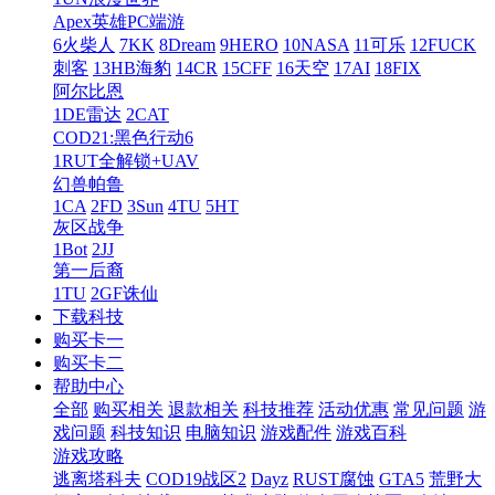
Apex英雄PC端游
6火柴人
7KK
8Dream
9HERO
10NASA
11可乐
12FUCK
刺客
13HB海豹
14CR
15CFF
16天空
17AI
18FIX
阿尔比恩
1DE雷达
2CAT
COD21:黑色行动6
1RUT全解锁+UAV
幻兽帕鲁
1CA
2FD
3Sun
4TU
5HT
灰区战争
1Bot
2JJ
第一后裔
1TU
2GF诛仙
下载科技
购买卡一
购买卡二
帮助中心
全部
购买相关
退款相关
科技推荐
活动优惠
常见问题
游
戏问题
科技知识
电脑知识
游戏配件
游戏百科
游戏攻略
逃离塔科夫
COD19战区2
Dayz
RUST腐蚀
GTA5
荒野大