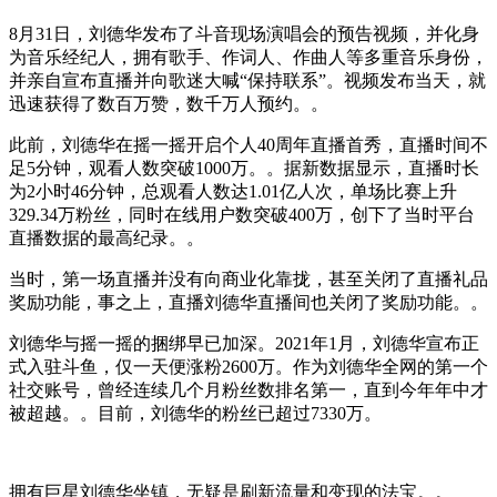
8月31日，刘德华发布了斗音现场演唱会的预告视频，并化身
为音乐经纪人，拥有歌手、作词人、作曲人等多重音乐身份，
并亲自宣布直播并向歌迷大喊“保持联系”。视频发布当天，就
迅速获得了数百万赞，数千万人预约。。
此前，刘德华在摇一摇开启个人40周年直播首秀，直播时间不
足5分钟，观看人数突破1000万。。据新数据显示，直播时长
为2小时46分钟，总观看人数达1.01亿人次，单场比赛上升
329.34万粉丝，同时在线用户数突破400万，创下了当时平台
直播数据的最高纪录。。
当时，第一场直播并没有向商业化靠拢，甚至关闭了直播礼品
奖励功能，事之上，直播刘德华直播间也关闭了奖励功能。。
刘德华与摇一摇的捆绑早已加深。2021年1月，刘德华宣布正
式入驻斗鱼，仅一天便涨粉2600万。作为刘德华全网的第一个
社交账号，曾经连续几个月粉丝数排名第一，直到今年年中才
被超越。。目前，刘德华的粉丝已超过7330万。
拥有巨星刘德华坐镇，无疑是刷新流量和变现的法宝。。