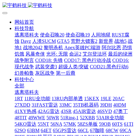
网站首页
科技导航
逃离塔科夫
使命召唤20
使命召唤19
人间地狱
RUST腐
蚀
Dayz
人渣SUCM
GTA5
荒野大镖客2
新世界
战地5
战
地1
战地2042
黎明杀机
Apex英雄PC端游
阿尔比恩
恐惧
饥饿
风暴奇侠
光环: 无限
命运2
艾尔登法环
最后的绿洲
战争附言
COD18: 先锋
COD17: 黑色行动冷战
COD16:
现代战争
武装突袭3
超级人类/突破
COD21:黑色行动6
幻兽帕鲁
灰区战争
第一后裔
科技中心
全部
逃离塔科夫
1RT
11RU全功能
13RU内部单透
15KEX
19LE
20AC
27XDD
31FAST雷达
33MC
35TB机器码
39DH
40DM
41XY热感
42AG雷达
43SR
45AIR雷达
46SVD
47奥丁
48TIT
49WWE
50WR
51Ring-1
52XBB
53AIR全功能
54KO雷达
55NT
56NA
57MK
58ZS单板
59OB
60TS
61TI
62SO
63BM
64ET
65GPS雷达
66CL
67咖啡
68CW
69CA