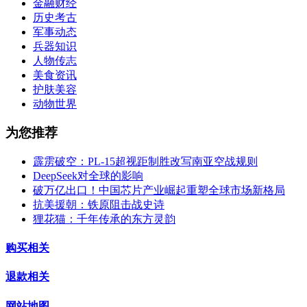
金融财经
历史考古
军事动态
兵器知识
人物传志
美食资讯
护肤美容
动物世界
为您推荐
霹雳破空：PL-15超视距制胜改写南亚空战规则
DeepSeek对全球的影响
破万亿出口！中国芯片产业崛起重塑全球市场新格局
抗美援朝：铁原阻击战史诗
狸花猫：千年传承的东方灵韵
购买相关
退款相关
网站地图