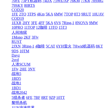
70FE
73PY机器码
74DX
75WE/AP
76KM
77KR
78SMG
79SKY
80RTS
COD20
1FE
2TO
3TPS
4Km
5KA
6MW
7TOP
8T3
9RUT
10UAV
COD19
1EXR
2HY
3FE
4FF
5KA
6V6
7Ring-1
8NOVA
9MW
10PRO
11TOP
12咖啡
13TO
15T3
人间地狱
1Mono
2KF
3Fly
RUST
2JXN
3Ring-1
4咖啡
5CAT
6YH萤火
7Hwid机器码
8KT
9DS
10TM
Dayz
2svd
人渣SCUM
1Fly
2HE
3NY
战地5
1BD5
战地1
1BD1
战地2042
5猎杀者
6FE
7BF
8RT
9ZP
10TT
黎明杀机
1UN浪漫世界