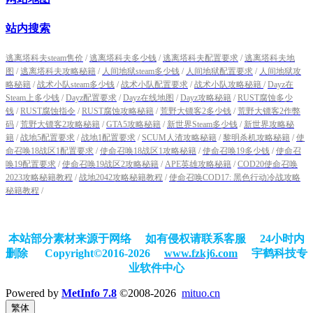
站内搜索
逃离塔科夫steam售价
/
逃离塔科夫多少钱
/
逃离塔科夫配置要求
/
逃离塔科夫地
图
/
逃离塔科夫攻略秘籍
/
人间地狱steam多少钱
/
人间地狱配置要求
/
人间地狱攻
略秘籍
/
战术小队steam多少钱
/
战术小队配置要求
/
战术小队攻略秘籍
/
Dayz在
Steam上多少钱
/
Dayz配置要求
/
Dayz在线地图
/
Dayz攻略秘籍
/
RUST腐蚀多少
钱
/
RUST腐蚀指令
/
RUST腐蚀攻略秘籍
/
荒野大镖客2多少钱
/
荒野大镖客2作弊
码
/
荒野大镖客2攻略秘籍
/
GTA5攻略秘籍
/
新世界Steam多少钱
/
新世界攻略秘
籍
/
战地5配置要求
/
战地1配置要求
/
SCUM人渣攻略秘籍
/
黎明杀机攻略秘籍
/
使
命召唤18战区1配置要求
/
使命召唤18战区1攻略秘籍
/
使命召唤19多少钱
/
使命召
唤19配置要求
/
使命召唤19战区2攻略秘籍
/
APE英雄攻略秘籍
/
COD20使命召唤
2023攻略秘籍教程
/
战地2042攻略秘籍教程
/
使命召唤COD17: 黑色行动冷战攻略
秘籍教程
/
本站部分素材来源于网络 如有侵权请联系客服 24小时内
删除
Copyright©2016-2026
www.fzkj6.com
宇鹤科技专
业软件中心
Powered by
MetInfo 7.8
©2008-2026
mituo.cn
繁体