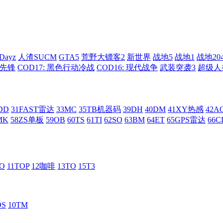
Dayz
人渣SUCM
GTA5
荒野大镖客2
新世界
战地5
战地1
战地20
: 先锋
COD17: 黑色行动冷战
COD16: 现代战争
武装突袭3
超级人
DD
31FAST雷达
33MC
35TB机器码
39DH
40DM
41XY热感
42
MK
58ZS单板
59OB
60TS
61TI
62SO
63BM
64ET
65GPS雷达
66C
RO
11TOP
12咖啡
13TO
15T3
DS
10TM