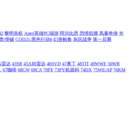
42
黎明杀机
Apex英雄PC端游
阿尔比恩
恐惧饥饿
风暴奇侠
光
类/突破
COD21:黑色行动6
幻兽帕鲁
灰区战争
第一后裔
AG雷达
43SR
45AIR雷达
46SVD
47奥丁
48TIT
49WWE
50WR
L
67咖啡
68CW
69CA
70FE
73PY机器码
74DX
75WE/AP
76KM