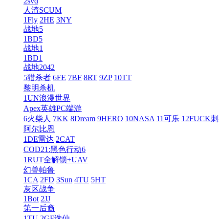
2svd
人渣SCUM
1Fly
2HE
3NY
战地5
1BD5
战地1
1BD1
战地2042
5猎杀者
6FE
7BF
8RT
9ZP
10TT
黎明杀机
1UN浪漫世界
Apex英雄PC端游
6火柴人
7KK
8Dream
9HERO
10NASA
11可乐
12FUCK
阿尔比恩
1DE雷达
2CAT
COD21:黑色行动6
1RUT全解锁+UAV
幻兽帕鲁
1CA
2FD
3Sun
4TU
5HT
灰区战争
1Bot
2JJ
第一后裔
1TU
2GF诛仙