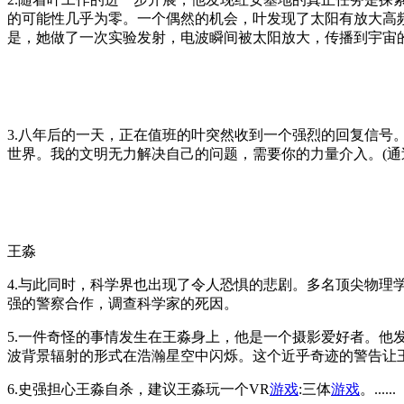
的可能性几乎为零。一个偶然的机会，叶发现了太阳有放大高
是，她做了一次实验发射，电波瞬间被太阳放大，传播到宇宙的各个方
3.八年后的一天，正在值班的叶突然收到一个强烈的回复信号
世界。我的文明无力解决自己的问题，需要你的力量介入。(通
王淼
4.与此同时，科学界也出现了令人恐惧的悲剧。多名顶尖物理
强的警察合作，调查科学家的死因。
5.一件奇怪的事情发生在王淼身上，他是一个摄影爱好者。他
波背景辐射的形式在浩瀚星空中闪烁。这个近乎奇迹的警告让
6.史强担心王淼自杀，建议王淼玩一个VR
游戏
:三体
游戏
。......