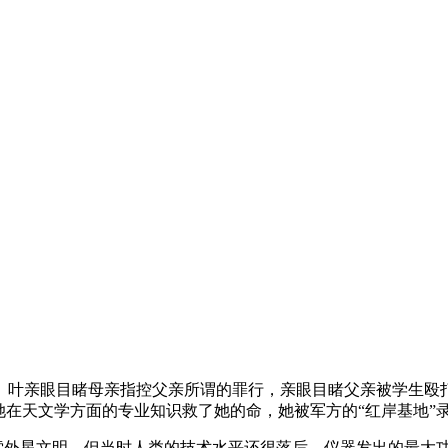
遭到迫害。叶亲眼目睹母亲指控父亲所谓的罪行，亲眼目睹父亲被学
她在天文学方面的专业知识救了她的命，她被军方的“红岸基地”
探索外星文明。但当时人类的技术水平还很落后，仪器发出的最大