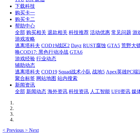
下载科技
购买卡一
购买卡二
帮助中心
全部
购买相关
退款相关
科技推荐
活动优惠
常见问题
游
游戏攻略
逃离塔科夫
COD19战区2
Dayz
RUST腐蚀
GTA5
荒野大镖
唤COD17: 黑色行动冷战
GTA6
游戏经验
行业动态
辅助动态
逃离塔科夫
COD19
Squad战术小队
战地5
Apex英雄PC端
聚合标签
网站地图
站内搜索
新闻资讯
全部
新闻动态
海外资讯
科技资讯
人工智能
UF0资讯
媒
<
Previous
>
Next