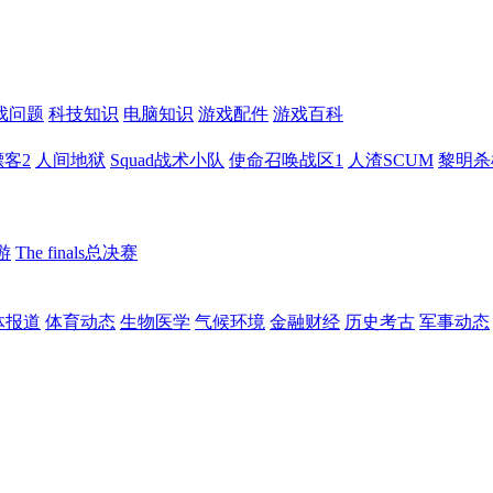
戏问题
科技知识
电脑知识
游戏配件
游戏百科
客2
人间地狱
Squad战术小队
使命召唤战区1
人渣SCUM
黎明杀
游
The finals总决赛
体报道
体育动态
生物医学
气候环境
金融财经
历史考古
军事动态