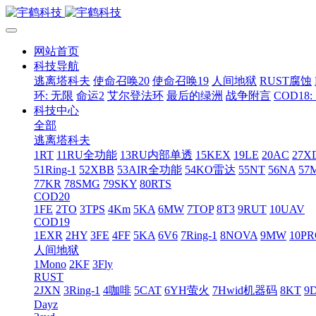
网站首页
科技导航
逃离塔科夫
使命召唤20
使命召唤19
人间地狱
RUST腐蚀
环: 无限
命运2
艾尔登法环
最后的绿洲
战争附言
COD18
科技中心
全部
逃离塔科夫
1RT
11RU全功能
13RU内部单透
15KEX
19LE
20AC
27X
51Ring-1
52XBB
53AIR全功能
54KO雷达
55NT
56NA
57
77KR
78SMG
79SKY
80RTS
COD20
1FE
2TO
3TPS
4Km
5KA
6MW
7TOP
8T3
9RUT
10UAV
COD19
1EXR
2HY
3FE
4FF
5KA
6V6
7Ring-1
8NOVA
9MW
10P
人间地狱
1Mono
2KF
3Fly
RUST
2JXN
3Ring-1
4咖啡
5CAT
6YH萤火
7Hwid机器码
8KT
9
Dayz