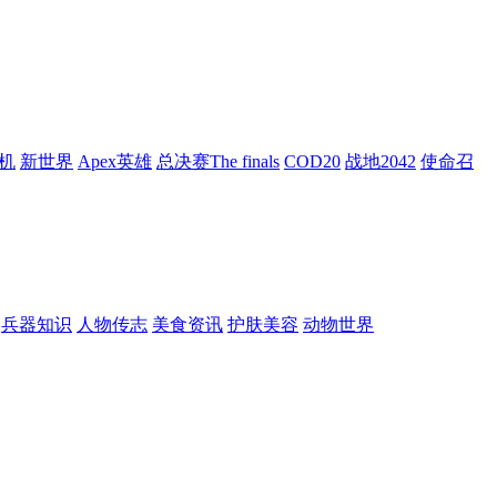
机
新世界
Apex英雄
总决赛The finals
COD20
战地2042
使命召
兵器知识
人物传志
美食资讯
护肤美容
动物世界