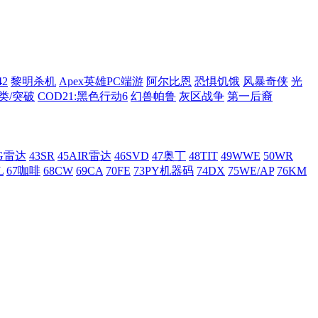
42
黎明杀机
Apex英雄PC端游
阿尔比恩
恐惧饥饿
风暴奇侠
光
类/突破
COD21:黑色行动6
幻兽帕鲁
灰区战争
第一后裔
AG雷达
43SR
45AIR雷达
46SVD
47奥丁
48TIT
49WWE
50WR
L
67咖啡
68CW
69CA
70FE
73PY机器码
74DX
75WE/AP
76KM