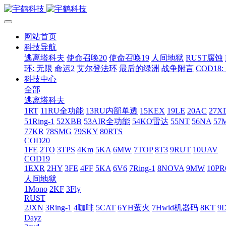
网站首页
科技导航
逃离塔科夫
使命召唤20
使命召唤19
人间地狱
RUST腐蚀
环: 无限
命运2
艾尔登法环
最后的绿洲
战争附言
COD18
科技中心
全部
逃离塔科夫
1RT
11RU全功能
13RU内部单透
15KEX
19LE
20AC
27X
51Ring-1
52XBB
53AIR全功能
54KO雷达
55NT
56NA
57
77KR
78SMG
79SKY
80RTS
COD20
1FE
2TO
3TPS
4Km
5KA
6MW
7TOP
8T3
9RUT
10UAV
COD19
1EXR
2HY
3FE
4FF
5KA
6V6
7Ring-1
8NOVA
9MW
10P
人间地狱
1Mono
2KF
3Fly
RUST
2JXN
3Ring-1
4咖啡
5CAT
6YH萤火
7Hwid机器码
8KT
9
Dayz