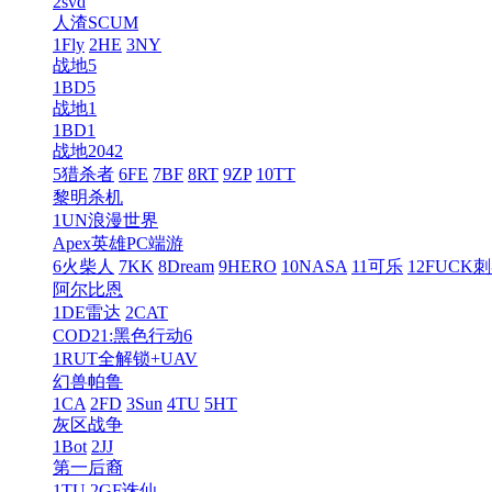
2svd
人渣SCUM
1Fly
2HE
3NY
战地5
1BD5
战地1
1BD1
战地2042
5猎杀者
6FE
7BF
8RT
9ZP
10TT
黎明杀机
1UN浪漫世界
Apex英雄PC端游
6火柴人
7KK
8Dream
9HERO
10NASA
11可乐
12FUCK
阿尔比恩
1DE雷达
2CAT
COD21:黑色行动6
1RUT全解锁+UAV
幻兽帕鲁
1CA
2FD
3Sun
4TU
5HT
灰区战争
1Bot
2JJ
第一后裔
1TU
2GF诛仙