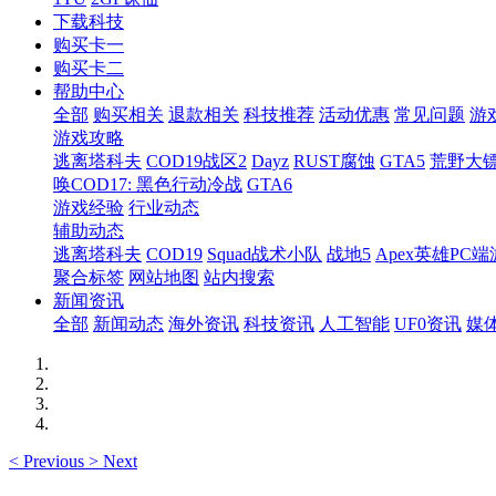
下载科技
购买卡一
购买卡二
帮助中心
全部
购买相关
退款相关
科技推荐
活动优惠
常见问题
游
游戏攻略
逃离塔科夫
COD19战区2
Dayz
RUST腐蚀
GTA5
荒野大镖
唤COD17: 黑色行动冷战
GTA6
游戏经验
行业动态
辅助动态
逃离塔科夫
COD19
Squad战术小队
战地5
Apex英雄PC端
聚合标签
网站地图
站内搜索
新闻资讯
全部
新闻动态
海外资讯
科技资讯
人工智能
UF0资讯
媒
<
Previous
>
Next