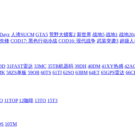
Dayz
人渣SUCM
GTA5
荒野大镖客2
新世界
战地5
战地1
战地20
: 先锋
COD17: 黑色行动冷战
COD16: 现代战争
武装突袭3
超级人
DD
31FAST雷达
33MC
35TB机器码
39DH
40DM
41XY热感
42
MK
58ZS单板
59OB
60TS
61TI
62SO
63BM
64ET
65GPS雷达
66C
RO
11TOP
12咖啡
13TO
15T3
DS
10TM