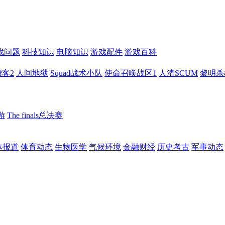
戏问题
科技知识
电脑知识
游戏配件
游戏百科
客2
人间地狱
Squad战术小队
使命召唤战区1
人渣SCUM
黎明杀
游
The finals总决赛
体报道
体育动态
生物医学
气候环境
金融财经
历史考古
军事动态