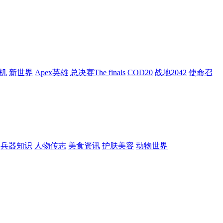
机
新世界
Apex英雄
总决赛The finals
COD20
战地2042
使命召
兵器知识
人物传志
美食资讯
护肤美容
动物世界