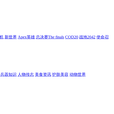
机
新世界
Apex英雄
总决赛The finals
COD20
战地2042
使命召
兵器知识
人物传志
美食资讯
护肤美容
动物世界