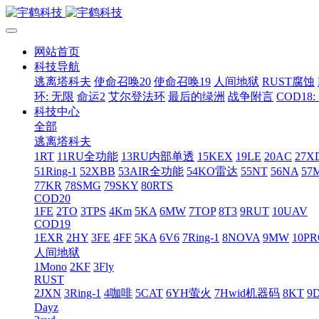
网站首页
科技导航
逃离塔科夫
使命召唤20
使命召唤19
人间地狱
RUST腐蚀
环: 无限
命运2
艾尔登法环
最后的绿洲
战争附言
COD18
科技中心
全部
逃离塔科夫
1RT
11RU全功能
13RU内部单透
15KEX
19LE
20AC
27X
51Ring-1
52XBB
53AIR全功能
54KO雷达
55NT
56NA
57
77KR
78SMG
79SKY
80RTS
COD20
1FE
2TO
3TPS
4Km
5KA
6MW
7TOP
8T3
9RUT
10UAV
COD19
1EXR
2HY
3FE
4FF
5KA
6V6
7Ring-1
8NOVA
9MW
10P
人间地狱
1Mono
2KF
3Fly
RUST
2JXN
3Ring-1
4咖啡
5CAT
6YH萤火
7Hwid机器码
8KT
9
Dayz