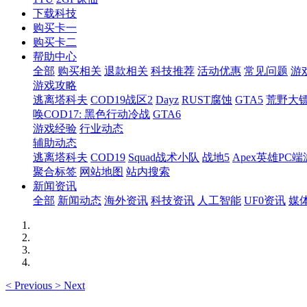
下载科技
购买卡一
购买卡二
帮助中心
全部
购买相关
退款相关
科技推荐
活动优惠
常见问题
游
游戏攻略
逃离塔科夫
COD19战区2
Dayz
RUST腐蚀
GTA5
荒野大镖
唤COD17: 黑色行动冷战
GTA6
游戏经验
行业动态
辅助动态
逃离塔科夫
COD19
Squad战术小队
战地5
Apex英雄PC端
聚合标签
网站地图
站内搜索
新闻资讯
全部
新闻动态
海外资讯
科技资讯
人工智能
UF0资讯
媒
<
Previous
>
Next