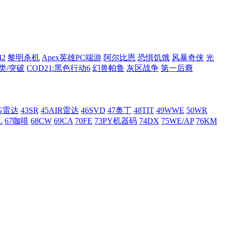
42
黎明杀机
Apex英雄PC端游
阿尔比恩
恐惧饥饿
风暴奇侠
光
类/突破
COD21:黑色行动6
幻兽帕鲁
灰区战争
第一后裔
AG雷达
43SR
45AIR雷达
46SVD
47奥丁
48TIT
49WWE
50WR
L
67咖啡
68CW
69CA
70FE
73PY机器码
74DX
75WE/AP
76KM