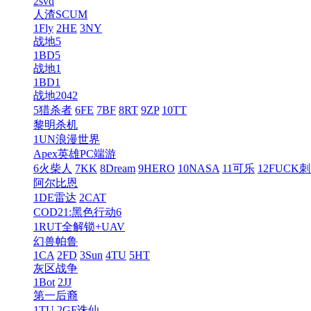
2svd
人渣SCUM
1Fly
2HE
3NY
战地5
1BD5
战地1
1BD1
战地2042
5猎杀者
6FE
7BF
8RT
9ZP
10TT
黎明杀机
1UN浪漫世界
Apex英雄PC端游
6火柴人
7KK
8Dream
9HERO
10NASA
11可乐
12FUCK
阿尔比恩
1DE雷达
2CAT
COD21:黑色行动6
1RUT全解锁+UAV
幻兽帕鲁
1CA
2FD
3Sun
4TU
5HT
灰区战争
1Bot
2JJ
第一后裔
1TU
2GF诛仙