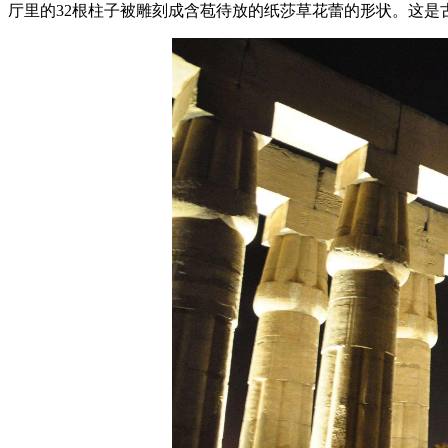
厅里的32根柱子被雕刻成含苞待放的纸莎草花蕾的形状。这是