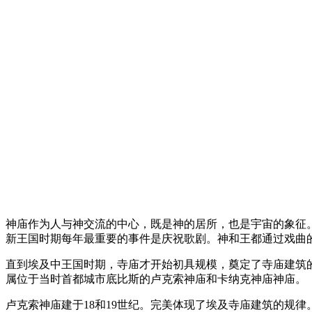
神庙作为人与神交流的中心，既是神的居所，也是宇宙的象征
新王国时期每年最重要的事件是庆祝歌剧。神和王都通过戏曲
直到埃及中王国时期，寺庙才开始初具规模，奠定了寺庙建筑
属位于当时首都城市底比斯的卢克索神庙和卡纳克神庙神庙。
卢克索神庙建于18和19世纪。完美体现了埃及寺庙建筑的规律