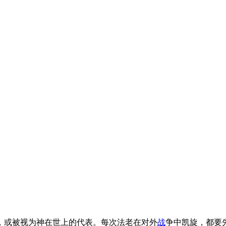
，或被视为神在世上的代表。每次法老在对外
战
争中凯旋，都要