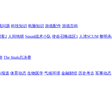
戏问题
科技知识
电脑知识
游戏配件
游戏百科
客2
人间地狱
Squad战术小队
使命召唤战区1
人渣SCUM
黎明杀
游
The finals总决赛
体报道
体育动态
生物医学
气候环境
金融财经
历史考古
军事动态