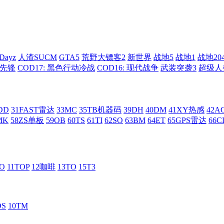
Dayz
人渣SUCM
GTA5
荒野大镖客2
新世界
战地5
战地1
战地20
: 先锋
COD17: 黑色行动冷战
COD16: 现代战争
武装突袭3
超级人
DD
31FAST雷达
33MC
35TB机器码
39DH
40DM
41XY热感
42
MK
58ZS单板
59OB
60TS
61TI
62SO
63BM
64ET
65GPS雷达
66C
RO
11TOP
12咖啡
13TO
15T3
DS
10TM