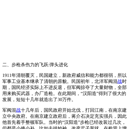
二、步枪杀伤力的飞跃:弹头进化
1911年清朝覆灭，民国建立，新政府威信和能力都很弱，所以
军事工业基本继承了清朝的原貌。民国初年，北洋军阀混
战
时
期，国民经济实际上不进反退，但军阀掠夺了大量财物，全部
用来购买武器，办厂造枪。在此期间，“汉阳造”得到了很大的
发展，短短十几年就造出了30万件。
军阀混
战
十几年后，国民政府开始北伐，打回江南，在南京建
立中央政府。在南京建立政府后，蒋介石决定充实强兵，因此
他首先着手整顿军队。当时的“汉阳造”步枪已经改装过几次，
但都是小修小补，比如去掉妙袖，改变尺子形状，在枪管上增