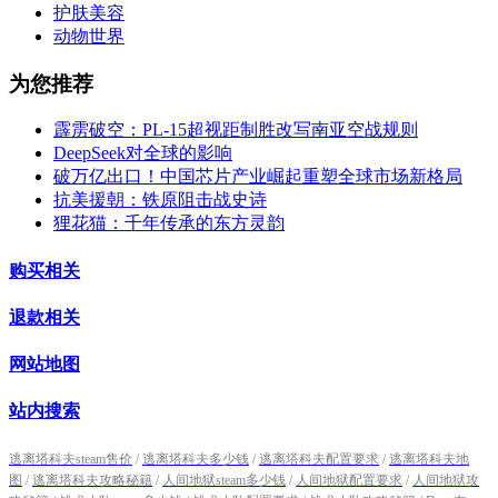
护肤美容
动物世界
为您推荐
霹雳破空：PL-15超视距制胜改写南亚空战规则
DeepSeek对全球的影响
破万亿出口！中国芯片产业崛起重塑全球市场新格局
抗美援朝：铁原阻击战史诗
狸花猫：千年传承的东方灵韵
购买相关
退款相关
网站地图
站内搜索
逃离塔科夫steam售价
/
逃离塔科夫多少钱
/
逃离塔科夫配置要求
/
逃离塔科夫地
图
/
逃离塔科夫攻略秘籍
/
人间地狱steam多少钱
/
人间地狱配置要求
/
人间地狱攻