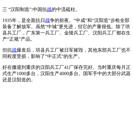
三 “汉阳制造”:中国抗
战
的中流砥柱。
1935年，是全面抗日
战
争的前夜。“中成”和“汉阳造”步枪全部
装备了解放军。虽然“中城”更先进，但它的产量很低。除了珙
县兵工厂，广东第一兵工厂、金陵兵工厂、汉阳兵工厂都在生
产“正规”产品。
但抗
战
爆发后，珙县兵工厂被日军摧毁，其他东部兵工厂也不
同程度受损，影响了“中正式”的生产。
好在撤退到重庆的汉阳兵工厂41厂保存完好。当时重庆每月正
式生产1000多台，汉阳生产4000多台。国军手中的大部分武器
还是汉阳造的。