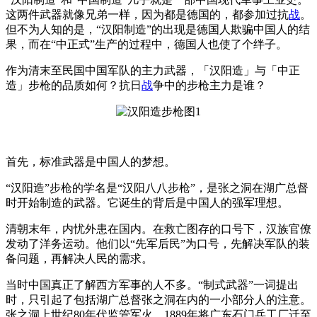
这两件武器就像兄弟一样，因为都是德国的，都参加过抗
战
。
但不为人知的是，“汉阳制造”的出现是德国人欺骗中国人的结
果，而在“中正式”生产的过程中，德国人也使了个绊子。
作为清末至民国中国军队的主力武器，「汉阳造」与「中正
造」步枪的品质如何？抗日
战
争中的步枪主力是谁？
首先，标准武器是中国人的梦想。
“汉阳造”步枪的学名是“汉阳八八步枪”，是张之洞在湖广总督
时开始制造的武器。它诞生的背后是中国人的强军理想。
清朝末年，内忧外患在国内。在救亡图存的口号下，汉族官僚
发动了洋务运动。他们以“先军后民”为口号，先解决军队的装
备问题，再解决人民的需求。
当时中国真正了解西方军事的人不多。“制式武器”一词提出
时，只引起了包括湖广总督张之洞在内的一小部分人的注意。
张之洞上世纪80年代监管军火，1889年将广东石门兵工厂迁至