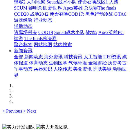
镖客2
人间地狱
Squad战术小队
使命召唤战区1
人渣
SCUM
黎明杀机
新世界
Apex英雄
总决赛The finals
COD20
战地2042
使命召唤COD17: 黑色行动冷战
GTA6
游戏经验
行业动态
辅助动态
逃离塔科夫
COD19
Squad战术小队
战地5
Apex英雄PC
端游
The finals总决赛
聚合标签
网站地图
站内搜索
新闻资讯
全部
新闻动态
海外资讯
科技资讯
人工智能
UF0资讯
媒
体报道
体育动态
生物医学
气候环境
金融财经
历史考古
军事动态
兵器知识
人物传志
美食资讯
护肤美容
动物世
界
<
Previous
>
Next