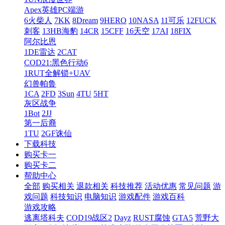
Apex英雄PC端游
6火柴人
7KK
8Dream
9HERO
10NASA
11可乐
12FUCK
刺客
13HB海豹
14CR
15CFF
16天空
17AI
18FIX
阿尔比恩
1DE雷达
2CAT
COD21:黑色行动6
1RUT全解锁+UAV
幻兽帕鲁
1CA
2FD
3Sun
4TU
5HT
灰区战争
1Bot
2JJ
第一后裔
1TU
2GF诛仙
下载科技
购买卡一
购买卡二
帮助中心
全部
购买相关
退款相关
科技推荐
活动优惠
常见问题
游
戏问题
科技知识
电脑知识
游戏配件
游戏百科
游戏攻略
逃离塔科夫
COD19战区2
Dayz
RUST腐蚀
GTA5
荒野大