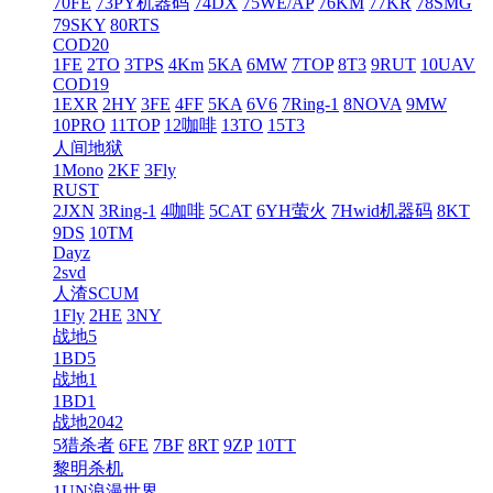
70FE
73PY机器码
74DX
75WE/AP
76KM
77KR
78SMG
79SKY
80RTS
COD20
1FE
2TO
3TPS
4Km
5KA
6MW
7TOP
8T3
9RUT
10UAV
COD19
1EXR
2HY
3FE
4FF
5KA
6V6
7Ring-1
8NOVA
9MW
10PRO
11TOP
12咖啡
13TO
15T3
人间地狱
1Mono
2KF
3Fly
RUST
2JXN
3Ring-1
4咖啡
5CAT
6YH萤火
7Hwid机器码
8KT
9DS
10TM
Dayz
2svd
人渣SCUM
1Fly
2HE
3NY
战地5
1BD5
战地1
1BD1
战地2042
5猎杀者
6FE
7BF
8RT
9ZP
10TT
黎明杀机
1UN浪漫世界