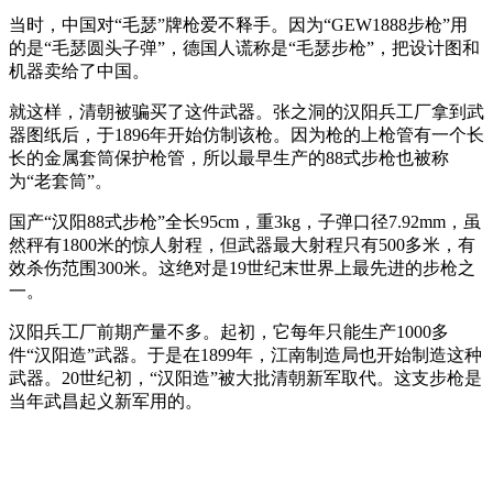
当时，中国对“毛瑟”牌枪爱不释手。因为“GEW1888步枪”用
的是“毛瑟圆头子弹”，德国人谎称是“毛瑟步枪”，把设计图和
机器卖给了中国。
就这样，清朝被骗买了这件武器。张之洞的汉阳兵工厂拿到武
器图纸后，于1896年开始仿制该枪。因为枪的上枪管有一个长
长的金属套筒保护枪管，所以最早生产的88式步枪也被称
为“老套筒”。
国产“汉阳88式步枪”全长95cm，重3kg，子弹口径7.92mm，虽
然秤有1800米的惊人射程，但武器最大射程只有500多米，有
效杀伤范围300米。这绝对是19世纪末世界上最先进的步枪之
一。
汉阳兵工厂前期产量不多。起初，它每年只能生产1000多
件“汉阳造”武器。于是在1899年，江南制造局也开始制造这种
武器。20世纪初，“汉阳造”被大批清朝新军取代。这支步枪是
当年武昌起义新军用的。