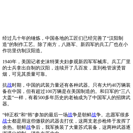
经过几十年的锤炼，中国各地的工匠们已经完善了“汉阳制
造”的制作工艺。除了南方，八路军、新四军的兵工厂也在小
作坊里仿制汉阳造。
1940年，美国记者史沫特莱夫妇参观新四军军械库。兵工厂里
的士兵拿出自制的汉阳，连续开了几百发，直到枪管滚烫冒
烟，可见其质量可靠。
抗
战
时期，中国的武装力量还有各种武器。只有大约40万辆装
备在中国，但有超过100万辆是在美国制造的。和日军的“三八
大盖”一样，有着500多年历史的老袖成为了中国军人的招牌武
器。
“钟正权”和“韩”参加的最后一场
战
争是朝鲜
战
争。志愿军很多
战
士都是用这些缴获的武器去打仗，这两支老步枪终于发挥了
余热。朝鲜
战
争后，我军换装了大量苏式装备，这两种武器逐