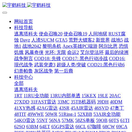
网站首页
科技导航
逃离塔科夫
使命召唤20
使命召唤19
人间地狱
RUST腐
蚀
Dayz
人渣SUCM
GTA5
荒野大镖客2
新世界
战地5
战
地1
战地2042
黎明杀机
Apex英雄PC端游
阿尔比恩
恐惧
饥饿
风暴奇侠
光环: 无限
命运2
艾尔登法环
最后的绿洲
战争附言
COD18: 先锋
COD17: 黑色行动冷战
COD16:
现代战争
武装突袭3
超级人类/突破
COD21:黑色行动6
幻兽帕鲁
灰区战争
第一后裔
科技中心
全部
逃离塔科夫
1RT
11RU全功能
13RU内部单透
15KEX
19LE
20AC
27XDD
31FAST雷达
33MC
35TB机器码
39DH
40DM
41XY热感
42AG雷达
43SR
45AIR雷达
46SVD
47奥丁
48TIT
49WWE
50WR
51Ring-1
52XBB
53AIR全功能
54KO雷达
55NT
56NA
57MK
58ZS单板
59OB
60TS
61TI
62SO
63BM
64ET
65GPS雷达
66CL
67咖啡
68CW
69CA