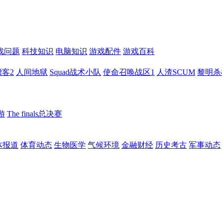
戏问题
科技知识
电脑知识
游戏配件
游戏百科
客2
人间地狱
Squad战术小队
使命召唤战区1
人渣SCUM
黎明杀
游
The finals总决赛
体报道
体育动态
生物医学
气候环境
金融财经
历史考古
军事动态