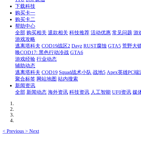
下载科技
购买卡一
购买卡二
帮助中心
全部
购买相关
退款相关
科技推荐
活动优惠
常见问题
游
游戏攻略
逃离塔科夫
COD19战区2
Dayz
RUST腐蚀
GTA5
荒野大镖
唤COD17: 黑色行动冷战
GTA6
游戏经验
行业动态
辅助动态
逃离塔科夫
COD19
Squad战术小队
战地5
Apex英雄PC端
聚合标签
网站地图
站内搜索
新闻资讯
全部
新闻动态
海外资讯
科技资讯
人工智能
UF0资讯
媒
<
Previous
>
Next