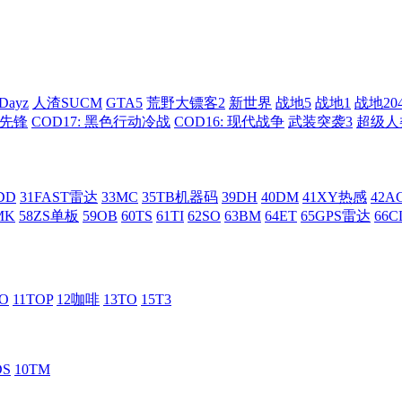
Dayz
人渣SUCM
GTA5
荒野大镖客2
新世界
战地5
战地1
战地20
: 先锋
COD17: 黑色行动冷战
COD16: 现代战争
武装突袭3
超级人
DD
31FAST雷达
33MC
35TB机器码
39DH
40DM
41XY热感
42
MK
58ZS单板
59OB
60TS
61TI
62SO
63BM
64ET
65GPS雷达
66C
RO
11TOP
12咖啡
13TO
15T3
DS
10TM