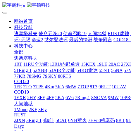
网站首页
科技导航
逃离塔科夫
使命召唤20
使命召唤19
人间地狱
RUST腐蚀
环: 无限
命运2
艾尔登法环
最后的绿洲
战争附言
COD18
科技中心
全部
逃离塔科夫
1RT
11RU全功能
13RU内部单透
15KEX
19LE
20AC
27X
51Ring-1
52XBB
53AIR全功能
54KO雷达
55NT
56NA
57
77KR
78SMG
79SKY
80RTS
COD20
1FE
2TO
3TPS
4Km
5KA
6MW
7TOP
8T3
9RUT
10UAV
COD19
1EXR
2HY
3FE
4FF
5KA
6V6
7Ring-1
8NOVA
9MW
10P
人间地狱
1Mono
2KF
3Fly
RUST
2JXN
3Ring-1
4咖啡
5CAT
6YH萤火
7Hwid机器码
8KT
9
Dayz