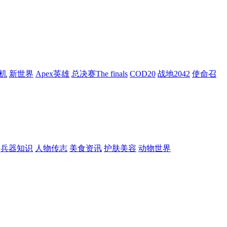
机
新世界
Apex英雄
总决赛The finals
COD20
战地2042
使命召
兵器知识
人物传志
美食资讯
护肤美容
动物世界