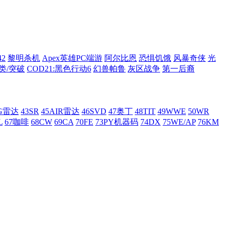
42
黎明杀机
Apex英雄PC端游
阿尔比恩
恐惧饥饿
风暴奇侠
光
类/突破
COD21:黑色行动6
幻兽帕鲁
灰区战争
第一后裔
AG雷达
43SR
45AIR雷达
46SVD
47奥丁
48TIT
49WWE
50WR
L
67咖啡
68CW
69CA
70FE
73PY机器码
74DX
75WE/AP
76KM