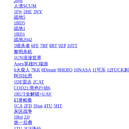
2svd
人渣SCUM
1Fly
2HE
3NY
战地5
1BD5
战地1
1BD1
战地2042
5猎杀者
6FE
7BF
8RT
9ZP
10TT
黎明杀机
1UN浪漫世界
Apex英雄PC端游
6火柴人
7KK
8Dream
9HERO
10NASA
11可乐
12FUCK
阿尔比恩
1DE雷达
2CAT
COD21:黑色行动6
1RUT全解锁+UAV
幻兽帕鲁
1CA
2FD
3Sun
4TU
5HT
灰区战争
1Bot
2JJ
第一后裔
1TU
2GF诛仙