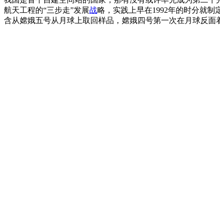
航天工程的“三步走”发展
战
略，实践上早在1992年的时分就
含从嫦娥五号从月球上取回样品，嫦娥四号第一次在月球反面