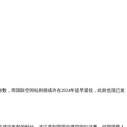
寿数，而国际空间站则很或许在2024年提早退役，此前也现已发
。
船成功发射的时分，才注意到我国自建空间站这事，但我国载人