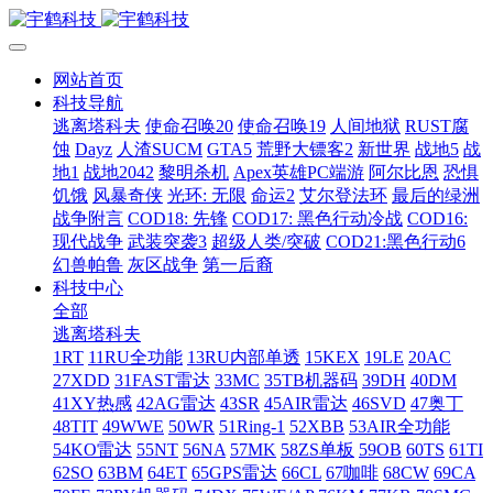
网站首页
科技导航
逃离塔科夫
使命召唤20
使命召唤19
人间地狱
RUST腐
蚀
Dayz
人渣SUCM
GTA5
荒野大镖客2
新世界
战地5
战
地1
战地2042
黎明杀机
Apex英雄PC端游
阿尔比恩
恐惧
饥饿
风暴奇侠
光环: 无限
命运2
艾尔登法环
最后的绿洲
战争附言
COD18: 先锋
COD17: 黑色行动冷战
COD16:
现代战争
武装突袭3
超级人类/突破
COD21:黑色行动6
幻兽帕鲁
灰区战争
第一后裔
科技中心
全部
逃离塔科夫
1RT
11RU全功能
13RU内部单透
15KEX
19LE
20AC
27XDD
31FAST雷达
33MC
35TB机器码
39DH
40DM
41XY热感
42AG雷达
43SR
45AIR雷达
46SVD
47奥丁
48TIT
49WWE
50WR
51Ring-1
52XBB
53AIR全功能
54KO雷达
55NT
56NA
57MK
58ZS单板
59OB
60TS
61TI
62SO
63BM
64ET
65GPS雷达
66CL
67咖啡
68CW
69CA