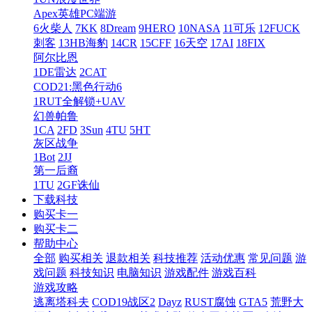
Apex英雄PC端游
6火柴人
7KK
8Dream
9HERO
10NASA
11可乐
12FUCK
刺客
13HB海豹
14CR
15CFF
16天空
17AI
18FIX
阿尔比恩
1DE雷达
2CAT
COD21:黑色行动6
1RUT全解锁+UAV
幻兽帕鲁
1CA
2FD
3Sun
4TU
5HT
灰区战争
1Bot
2JJ
第一后裔
1TU
2GF诛仙
下载科技
购买卡一
购买卡二
帮助中心
全部
购买相关
退款相关
科技推荐
活动优惠
常见问题
游
戏问题
科技知识
电脑知识
游戏配件
游戏百科
游戏攻略
逃离塔科夫
COD19战区2
Dayz
RUST腐蚀
GTA5
荒野大