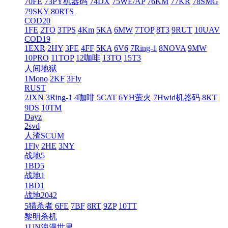
70FE
73PY机器码
74DX
75WE/AP
76KM
77KR
78SMG
79SKY
80RTS
COD20
1FE
2TO
3TPS
4Km
5KA
6MW
7TOP
8T3
9RUT
10UAV
COD19
1EXR
2HY
3FE
4FF
5KA
6V6
7Ring-1
8NOVA
9MW
10PRO
11TOP
12咖啡
13TO
15T3
人间地狱
1Mono
2KF
3Fly
RUST
2JXN
3Ring-1
4咖啡
5CAT
6YH萤火
7Hwid机器码
8KT
9DS
10TM
Dayz
2svd
人渣SCUM
1Fly
2HE
3NY
战地5
1BD5
战地1
1BD1
战地2042
5猎杀者
6FE
7BF
8RT
9ZP
10TT
黎明杀机
1UN浪漫世界