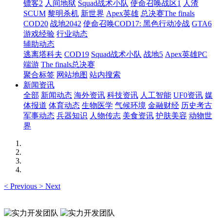
镖客2
人间地狱
Squad战术小队
使命召唤战区1
人渣
SCUM
黎明杀机
新世界
Apex英雄
总决赛The finals
COD20
战地2042
使命召唤COD17: 黑色行动冷战
GTA6
游戏经验
行业动态
辅助动态
逃离塔科夫
COD19
Squad战术小队
战地5
Apex英雄PC
端游
The finals总决赛
聚合标签
网站地图
站内搜索
新闻资讯
全部
新闻动态
海外资讯
科技资讯
人工智能
UF0资讯
媒
体报道
体育动态
生物医学
气候环境
金融财经
历史考古
军事动态
兵器知识
人物传志
美食资讯
护肤美容
动物世
界
<
Previous
>
Next