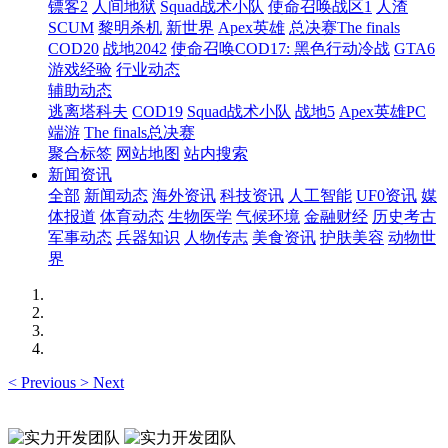
镖客2
人间地狱
Squad战术小队
使命召唤战区1
人渣
SCUM
黎明杀机
新世界
Apex英雄
总决赛The finals
COD20
战地2042
使命召唤COD17: 黑色行动冷战
GTA6
游戏经验
行业动态
辅助动态
逃离塔科夫
COD19
Squad战术小队
战地5
Apex英雄PC
端游
The finals总决赛
聚合标签
网站地图
站内搜索
新闻资讯
全部
新闻动态
海外资讯
科技资讯
人工智能
UF0资讯
媒
体报道
体育动态
生物医学
气候环境
金融财经
历史考古
军事动态
兵器知识
人物传志
美食资讯
护肤美容
动物世
界
<
Previous
>
Next