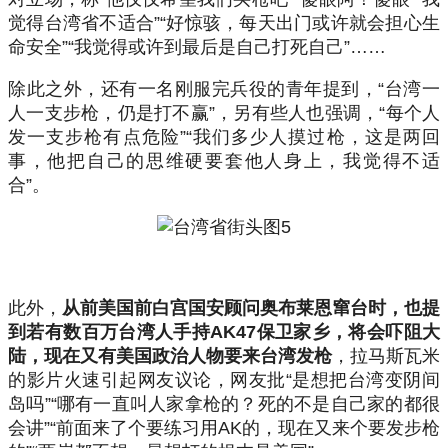
觉得台湾省不适合”“好惊骇，每天出门或许就会担心生
命安全”“我觉得或许到最后是自己打死自己”……
除此之外，还有一名刚服完兵役的青年提到，“台湾一
人一支步枪，仍是打不赢”，另有些人也强调，“每个人
发一支步枪有点危险”“我们多少人摸过枪，这是两回
事，他把自己的思维硬要套他人身上，我觉得不适
合”。
此外，
从前美国前白宫国安顾问奥布莱恩窜台时，也提
到若有数百万台湾人手持AK47保卫家乡，将会吓阻大
陆，现在又有美国政治人物要来台湾发枪
，拉马斯瓦米
的影片火速引起网友议论，网友批“是想把台湾变阴间
岛吗”“哪有一直叫人家拿枪的？死的不是自己家的都很
会讲”“前面来了个要练习用AK的，现在又来个要发步枪