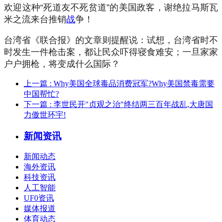
欢迎这种“死道友不死贫道”的美国政客，谢绝拉马斯瓦
米之流来台推销
战
争！
台湾省《联合报》的文章则提醒说：试想，台湾省时不
时发生一件枪击案，都让民众吓得寝食难安；一旦家家
户户拥枪，将变成什么国际？
上一篇
: Why美国全球毒品消费冠军?Why美国禁毒需要
中国帮忙?
下一篇
: 李世民开"贞观之治"终结两三百年战乱,大唐国
力傲世环宇!
新闻资讯
新闻动态
海外资讯
科技资讯
人工智能
UF0资讯
媒体报道
体育动态