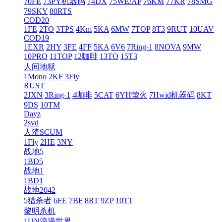
70FE
73PY机器码
74DX
75WE/AP
76KM
77KR
78SMG
79SKY
80RTS
COD20
1FE
2TO
3TPS
4Km
5KA
6MW
7TOP
8T3
9RUT
10UAV
COD19
1EXR
2HY
3FE
4FF
5KA
6V6
7Ring-1
8NOVA
9MW
10PRO
11TOP
12咖啡
13TO
15T3
人间地狱
1Mono
2KF
3Fly
RUST
2JXN
3Ring-1
4咖啡
5CAT
6YH萤火
7Hwid机器码
8KT
9DS
10TM
Dayz
2svd
人渣SCUM
1Fly
2HE
3NY
战地5
1BD5
战地1
1BD1
战地2042
5猎杀者
6FE
7BF
8RT
9ZP
10TT
黎明杀机
1UN浪漫世界