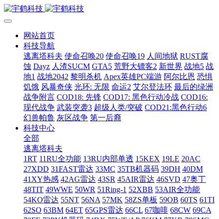
网站首页
科技导航
逃离塔科夫
使命召唤20
使命召唤19
人间地狱
RUST腐
蚀
Dayz
人渣SUCM
GTA5
荒野大镖客2
新世界
战地5
战
地1
战地2042
黎明杀机
Apex英雄PC端游
阿尔比恩
恐惧
饥饿
风暴奇侠
光环: 无限
命运2
艾尔登法环
最后的绿洲
战争附言
COD18: 先锋
COD17: 黑色行动冷战
COD16:
现代战争
武装突袭3
超级人类/突破
COD21:黑色行动6
幻兽帕鲁
灰区战争
第一后裔
科技中心
全部
逃离塔科夫
1RT
11RU全功能
13RU内部单透
15KEX
19LE
20AC
27XDD
31FAST雷达
33MC
35TB机器码
39DH
40DM
41XY热感
42AG雷达
43SR
45AIR雷达
46SVD
47奥丁
48TIT
49WWE
50WR
51Ring-1
52XBB
53AIR全功能
54KO雷达
55NT
56NA
57MK
58ZS单板
59OB
60TS
61TI
62SO
63BM
64ET
65GPS雷达
66CL
67咖啡
68CW
69CA