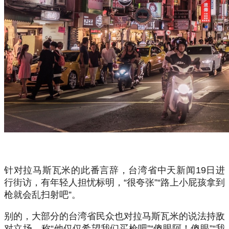
针对拉马斯瓦米的此番言辞，台湾省中天新闻19日进
行街访，有年轻人担忧标明，“很夸张”“路上小屁孩拿到
枪就会乱扫射吧”。
别的，大部分的台湾省民众也对拉马斯瓦米的说法持敌
对立场，称“他仅仅希望我们买枪吧”“傻眼阿！傻眼”“我