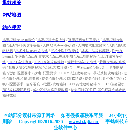
退款相关
网站地图
站内搜索
逃离塔科夫steam售价
/
逃离塔科夫多少钱
/
逃离塔科夫配置要求
/
逃离塔科夫地
图
/
逃离塔科夫攻略秘籍
/
人间地狱steam多少钱
/
人间地狱配置要求
/
人间地狱攻
略秘籍
/
战术小队steam多少钱
/
战术小队配置要求
/
战术小队攻略秘籍
/
Dayz在
Steam上多少钱
/
Dayz配置要求
/
Dayz在线地图
/
Dayz攻略秘籍
/
RUST腐蚀多少
钱
/
RUST腐蚀指令
/
RUST腐蚀攻略秘籍
/
荒野大镖客2多少钱
/
荒野大镖客2作弊
码
/
荒野大镖客2攻略秘籍
/
GTA5攻略秘籍
/
新世界Steam多少钱
/
新世界攻略秘
籍
/
战地5配置要求
/
战地1配置要求
/
SCUM人渣攻略秘籍
/
黎明杀机攻略秘籍
/
使
命召唤18战区1配置要求
/
使命召唤18战区1攻略秘籍
/
使命召唤19多少钱
/
使命召
唤19配置要求
/
使命召唤19战区2攻略秘籍
/
APE英雄攻略秘籍
/
COD20使命召唤
2023攻略秘籍教程
/
战地2042攻略秘籍教程
/
使命召唤COD17: 黑色行动冷战攻略
秘籍教程
/
本站部分素材来源于网络 如有侵权请联系客服 24小时内
删除
Copyright©2016-2026
www.fzkj6.com
宇鹤科技专
业软件中心