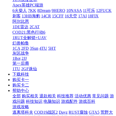
Apex英雄PC端游
6火柴人
7KK
8Dream
9HERO
10NASA
11可乐
12FUCK
刺客
13HB海豹
14CR
15CFF
16天空
17AI
18FIX
阿尔比恩
1DE雷达
2CAT
COD21:黑色行动6
1RUT全解锁+UAV
幻兽帕鲁
1CA
2FD
3Sun
4TU
5HT
灰区战争
1Bot
2JJ
第一后裔
1TU
2GF诛仙
下载科技
购买卡一
购买卡二
帮助中心
全部
购买相关
退款相关
科技推荐
活动优惠
常见问题
游
戏问题
科技知识
电脑知识
游戏配件
游戏百科
游戏攻略
逃离塔科夫
COD19战区2
Dayz
RUST腐蚀
GTA5
荒野大