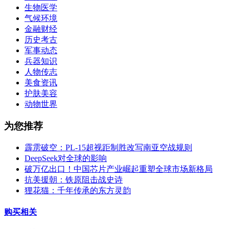
生物医学
气候环境
金融财经
历史考古
军事动态
兵器知识
人物传志
美食资讯
护肤美容
动物世界
为您推荐
霹雳破空：PL-15超视距制胜改写南亚空战规则
DeepSeek对全球的影响
破万亿出口！中国芯片产业崛起重塑全球市场新格局
抗美援朝：铁原阻击战史诗
狸花猫：千年传承的东方灵韵
购买相关