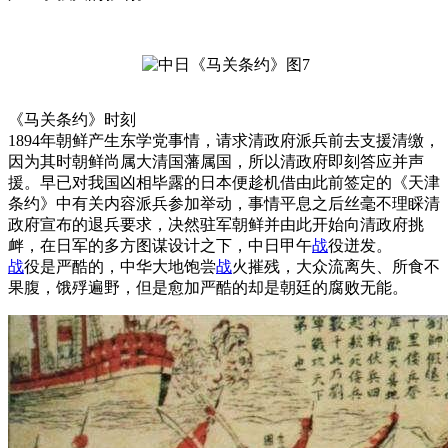
《马关条约》时刻
1894年朝鲜产生东学党事情，请求清政府派兵前去支援清缴，
因为其时朝鲜尚属大清国藩属国，所以清政府即刻答应并声
援。早已对我国凶相毕露的日本便趁机借由此前签定的《天津
条约》中有关内容派兵参加举动，事情平息之后丝毫不理睬清
政府宣布的退兵要求，决然驻军朝鲜并由此开始向清政府挑
衅，在日军的多方图谋设计之下，中日甲午
战
役迸发。
战
役是严酷的，中华大地饱尝
战
火摧残，大众流离失、所食不
果腹，饿殍遍野，但是愈加严酷的却是朝廷的腐败无能。