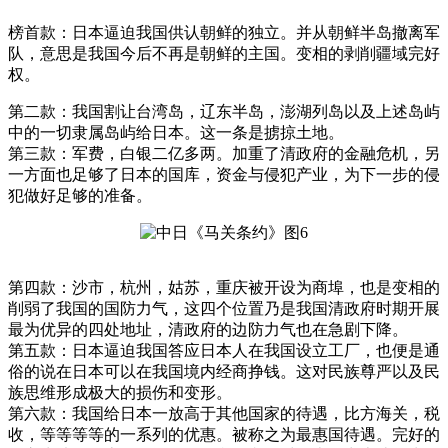
榜首款：日本逼迫我国供认朝鲜的独立。并从朝鲜半岛撤离军
队，意思是我国今后不再是朝鲜的主国。变相的剥削疆域完好
权。
第二款：我国割让台湾岛，辽东半岛，澎湖列岛以及上述岛屿
中的一切隶属岛屿给日本。这一条是掳掠土地。
第三款：军费，白银二亿多两。加重了清政府的金融危机，另
一方面也足够了日本的国库，资金与侵犯产业，为下一步的侵
犯做好足够的准备。
第四款：沙市，杭州，姑苏，重庆被开设为商埠，也是变相的
削弱了我国的国防力气，这四个位置乃是我国清政府时期开展
最为优异的四处地址，清政府的边防力气也在急剧下降。
第五款：日本逼迫我国答应日本人在我国设立工厂，也便是通
俗的说在日本可以在我国境内经商挣钱。这对民族尊严以及民
族思维形成极大的损伤和变形。
第六款：我国给日本一放高于其他国家的待遇，比方海关，税
收，等等等等的一系列的优惠。被称之为最惠国待遇。完好的