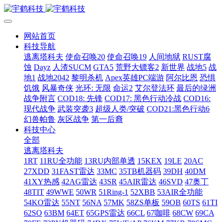
网站首页
科技导航
逃离塔科夫
使命召唤20
使命召唤19
人间地狱
RUST腐
蚀
Dayz
人渣SUCM
GTA5
荒野大镖客2
新世界
战地5
战
地1
战地2042
黎明杀机
Apex英雄PC端游
阿尔比恩
恐惧
饥饿
风暴奇侠
光环: 无限
命运2
艾尔登法环
最后的绿洲
战争附言
COD18: 先锋
COD17: 黑色行动冷战
COD16:
现代战争
武装突袭3
超级人类/突破
COD21:黑色行动6
幻兽帕鲁
灰区战争
第一后裔
科技中心
全部
逃离塔科夫
1RT
11RU全功能
13RU内部单透
15KEX
19LE
20AC
27XDD
31FAST雷达
33MC
35TB机器码
39DH
40DM
41XY热感
42AG雷达
43SR
45AIR雷达
46SVD
47奥丁
48TIT
49WWE
50WR
51Ring-1
52XBB
53AIR全功能
54KO雷达
55NT
56NA
57MK
58ZS单板
59OB
60TS
61TI
62SO
63BM
64ET
65GPS雷达
66CL
67咖啡
68CW
69CA