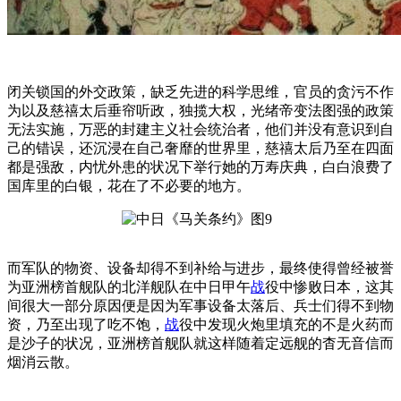
闭关锁国的外交政策，缺乏先进的科学思维，官员的贪污不作
为以及慈禧太后垂帘听政，独揽大权，光绪帝变法图强的政策
无法实施，万恶的封建主义社会统治者，他们并没有意识到自
己的错误，还沉浸在自己奢靡的世界里，慈禧太后乃至在四面
都是强敌，内忧外患的状况下举行她的万寿庆典，白白浪费了
国库里的白银，花在了不必要的地方。
而军队的物资、设备却得不到补给与进步，最终使得曾经被誉
为亚洲榜首舰队的北洋舰队在中日甲午
战
役中惨败日本，这其
间很大一部分原因便是因为军事设备太落后、兵士们得不到物
资，乃至出现了吃不饱，
战
役中发现火炮里填充的不是火药而
是沙子的状况，亚洲榜首舰队就这样随着定远舰的杳无音信而
烟消云散。