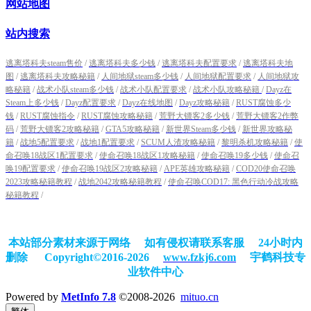
网站地图
站内搜索
逃离塔科夫steam售价
/
逃离塔科夫多少钱
/
逃离塔科夫配置要求
/
逃离塔科夫地
图
/
逃离塔科夫攻略秘籍
/
人间地狱steam多少钱
/
人间地狱配置要求
/
人间地狱攻
略秘籍
/
战术小队steam多少钱
/
战术小队配置要求
/
战术小队攻略秘籍
/
Dayz在
Steam上多少钱
/
Dayz配置要求
/
Dayz在线地图
/
Dayz攻略秘籍
/
RUST腐蚀多少
钱
/
RUST腐蚀指令
/
RUST腐蚀攻略秘籍
/
荒野大镖客2多少钱
/
荒野大镖客2作弊
码
/
荒野大镖客2攻略秘籍
/
GTA5攻略秘籍
/
新世界Steam多少钱
/
新世界攻略秘
籍
/
战地5配置要求
/
战地1配置要求
/
SCUM人渣攻略秘籍
/
黎明杀机攻略秘籍
/
使
命召唤18战区1配置要求
/
使命召唤18战区1攻略秘籍
/
使命召唤19多少钱
/
使命召
唤19配置要求
/
使命召唤19战区2攻略秘籍
/
APE英雄攻略秘籍
/
COD20使命召唤
2023攻略秘籍教程
/
战地2042攻略秘籍教程
/
使命召唤COD17: 黑色行动冷战攻略
秘籍教程
/
本站部分素材来源于网络 如有侵权请联系客服 24小时内
删除
Copyright©2016-2026
www.fzkj6.com
宇鹤科技专
业软件中心
Powered by
MetInfo 7.8
©2008-2026
mituo.cn