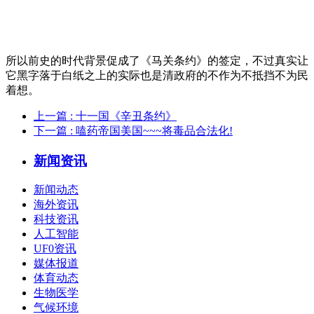
所以前史的时代背景促成了《马关条约》的签定，不过真实让
它黑字落于白纸之上的实际也是清政府的不作为不抵挡不为民
着想。
上一篇
: 十一国《辛丑条约》
下一篇
: 嗑药帝国美国~~~将毒品合法化!
新闻资讯
新闻动态
海外资讯
科技资讯
人工智能
UF0资讯
媒体报道
体育动态
生物医学
气候环境