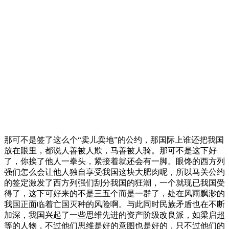
那可不是签了这么个“卖儿卖地”的公约，那国际上谁还把我国
放在眼里，都说人善被人欺，马善被人骑。那可不是这下好
了，你挨了他人一拳头，紧接着就还会有一脚。眼馋的西方列
强们怎么会让他人独自享受我国这块大肥肉呢，所以马关公约
的签定激发了西方列强们刮分我国的狂潮，一个就现已我国受
得了，这下可好来的不是三五个而是一群了，处在风雨飘渺的
我国正面临着亡国灭种的风险啊。与此同时民族矛盾也在不断
加深，我国兴起了一些思维先进的资产阶级改良派，如梁启超
等的人物，不过他们思维是好的意图也是好的，只不过他们的