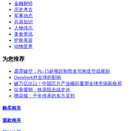
金融财经
历史考古
军事动态
兵器知识
人物传志
美食资讯
护肤美容
动物世界
为您推荐
霹雳破空：PL-15超视距制胜改写南亚空战规则
DeepSeek对全球的影响
破万亿出口！中国芯片产业崛起重塑全球市场新格局
抗美援朝：铁原阻击战史诗
狸花猫：千年传承的东方灵韵
购买相关
退款相关