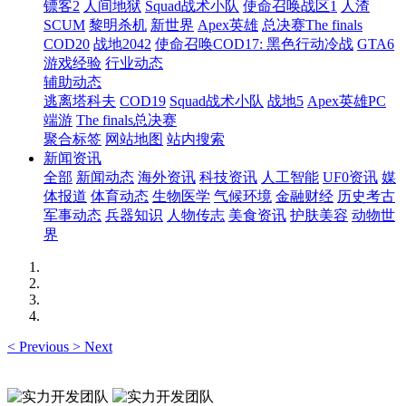
镖客2
人间地狱
Squad战术小队
使命召唤战区1
人渣
SCUM
黎明杀机
新世界
Apex英雄
总决赛The finals
COD20
战地2042
使命召唤COD17: 黑色行动冷战
GTA6
游戏经验
行业动态
辅助动态
逃离塔科夫
COD19
Squad战术小队
战地5
Apex英雄PC
端游
The finals总决赛
聚合标签
网站地图
站内搜索
新闻资讯
全部
新闻动态
海外资讯
科技资讯
人工智能
UF0资讯
媒
体报道
体育动态
生物医学
气候环境
金融财经
历史考古
军事动态
兵器知识
人物传志
美食资讯
护肤美容
动物世
界
<
Previous
>
Next