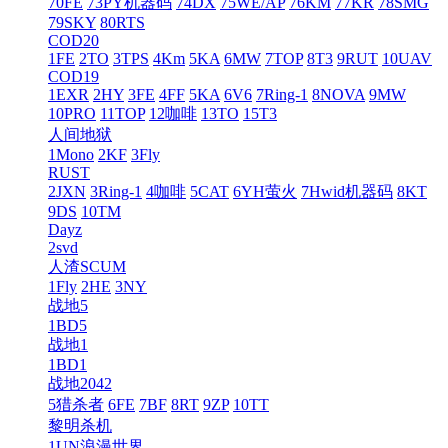
70FE
73PY机器码
74DX
75WE/AP
76KM
77KR
78SMG
79SKY
80RTS
COD20
1FE
2TO
3TPS
4Km
5KA
6MW
7TOP
8T3
9RUT
10UAV
COD19
1EXR
2HY
3FE
4FF
5KA
6V6
7Ring-1
8NOVA
9MW
10PRO
11TOP
12咖啡
13TO
15T3
人间地狱
1Mono
2KF
3Fly
RUST
2JXN
3Ring-1
4咖啡
5CAT
6YH萤火
7Hwid机器码
8KT
9DS
10TM
Dayz
2svd
人渣SCUM
1Fly
2HE
3NY
战地5
1BD5
战地1
1BD1
战地2042
5猎杀者
6FE
7BF
8RT
9ZP
10TT
黎明杀机
1UN浪漫世界