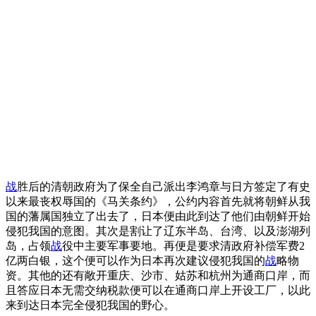
战
胜后的清朝政府为了保全自己派出李鸿章与日方签定了有史
以来最丧权辱国的《马关条约》，公约内容首先就将朝鲜从我
国的藩属国独立了出去了，日本便由此到达了他们由朝鲜开始
侵犯我国的意图。其次是割让了辽东半岛、台湾、以及澎湖列
岛，占领
战
役中主要军事要地。再便是要求清政府补偿军费2
亿两白银，这个便可以作为日本再次建议侵犯我国的
战
略物
资。其他的还有敞开重庆、沙市、姑苏和杭州为通商口岸，而
且答应日本无需交纳税款便可以在通商口岸上开设工厂，以此
来到达日本完全侵犯我国的野心。