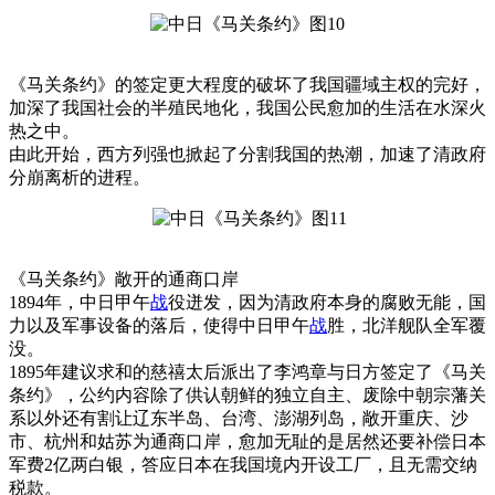
《马关条约》的签定更大程度的破坏了我国疆域主权的完好，
加深了我国社会的半殖民地化，我国公民愈加的生活在水深火
热之中。
由此开始，西方列强也掀起了分割我国的热潮，加速了清政府
分崩离析的进程。
《马关条约》敞开的通商口岸
1894年，中日甲午
战
役迸发，因为清政府本身的腐败无能，国
力以及军事设备的落后，使得中日甲午
战
胜，北洋舰队全军覆
没。
1895年建议求和的慈禧太后派出了李鸿章与日方签定了《马关
条约》，公约内容除了供认朝鲜的独立自主、废除中朝宗藩关
系以外还有割让辽东半岛、台湾、澎湖列岛，敞开重庆、沙
市、杭州和姑苏为通商口岸，愈加无耻的是居然还要补偿日本
军费2亿两白银，答应日本在我国境内开设工厂，且无需交纳
税款。