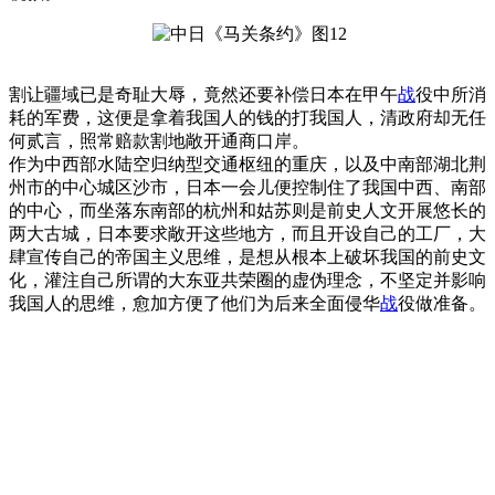
割让疆域已是奇耻大辱，竟然还要补偿日本在甲午
战
役中所消
耗的军费，这便是拿着我国人的钱的打我国人，清政府却无任
何贰言，照常赔款割地敞开通商口岸。
作为中西部水陆空归纳型交通枢纽的重庆，以及中南部湖北荆
州市的中心城区沙市，日本一会儿便控制住了我国中西、南部
的中心，而坐落东南部的杭州和姑苏则是前史人文开展悠长的
两大古城，日本要求敞开这些地方，而且开设自己的工厂，大
肆宣传自己的帝国主义思维，是想从根本上破坏我国的前史文
化，灌注自己所谓的大东亚共荣圈的虚伪理念，不坚定并影响
我国人的思维，愈加方便了他们为后来全面侵华
战
役做准备。