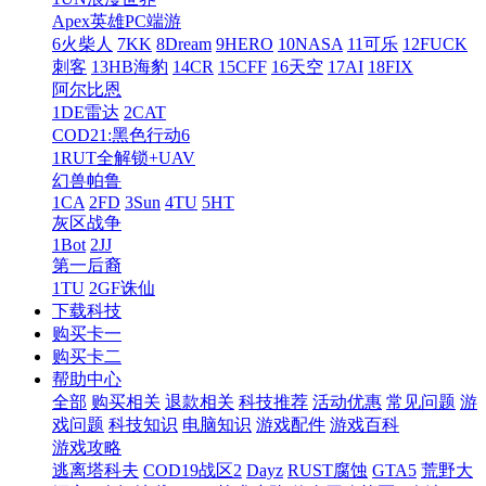
Apex英雄PC端游
6火柴人
7KK
8Dream
9HERO
10NASA
11可乐
12FUCK
刺客
13HB海豹
14CR
15CFF
16天空
17AI
18FIX
阿尔比恩
1DE雷达
2CAT
COD21:黑色行动6
1RUT全解锁+UAV
幻兽帕鲁
1CA
2FD
3Sun
4TU
5HT
灰区战争
1Bot
2JJ
第一后裔
1TU
2GF诛仙
下载科技
购买卡一
购买卡二
帮助中心
全部
购买相关
退款相关
科技推荐
活动优惠
常见问题
游
戏问题
科技知识
电脑知识
游戏配件
游戏百科
游戏攻略
逃离塔科夫
COD19战区2
Dayz
RUST腐蚀
GTA5
荒野大