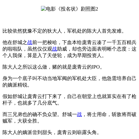
比较依然犹豫不定的狄大人，军机处的陈大人首先发难。
他在舒城之
战
前一把梭哈，下血本给庞青云凑了一千五百精兵
的啦啦队，虽然仅仅观
战
助威，却也旁边面表明晰个态度：这
个人我保，算是入了天使轮，成为早期投资人。
陈大人之所以这么做，赌的就是庞青云的IPO。
身为一个底子叫不动当地军阀的军机处大臣，他急需培养自己
的嫡派精锐。
假如舒城让庞青云打下来了，自己在朝堂上也就算实在有了枪
杆子，也就多了几分底气。
而三兄弟也的确不负众望。舒城一
战
，将士用命，斩敌将而破
贼军，大获全胜。
陈大人的嫡派尝到甜头，庞青云则崭露头角。