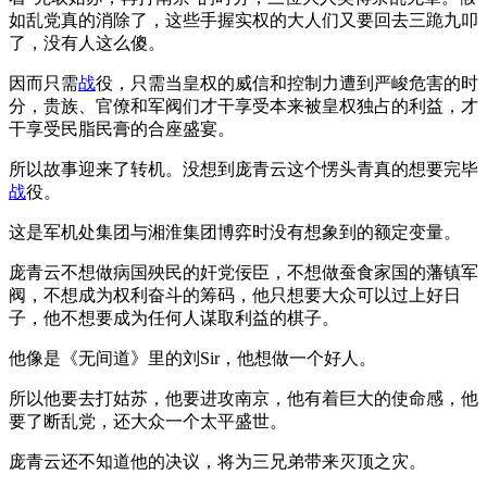
如乱党真的消除了，这些手握实权的大人们又要回去三跪九叩
了，没有人这么傻。
因而只需
战
役，只需当皇权的威信和控制力遭到严峻危害的时
分，贵族、官僚和军阀们才干享受本来被皇权独占的利益，才
干享受民脂民膏的合座盛宴。
所以故事迎来了转机。没想到庞青云这个愣头青真的想要完毕
战
役。
这是军机处集团与湘淮集团博弈时没有想象到的额定变量。
庞青云不想做病国殃民的奸党佞臣，不想做蚕食家国的藩镇军
阀，不想成为权利奋斗的筹码，他只想要大众可以过上好日
子，他不想要成为任何人谋取利益的棋子。
他像是《无间道》里的刘Sir，他想做一个好人。
所以他要去打姑苏，他要进攻南京，他有着巨大的使命感，他
要了断乱党，还大众一个太平盛世。
庞青云还不知道他的决议，将为三兄弟带来灭顶之灾。