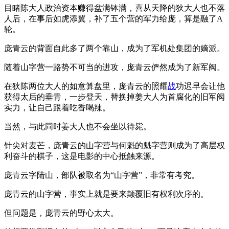
目睹陈大人政治资本赚得盆满钵满，喜从天降的狄大人也不落
人后，在事后如虎添翼，补了五个营的军力给庞，算是融了A
轮。
庞青云的背面自此多了两个靠山，成为了军机处集团的嫡派。
随着山字营一路势不可当的进攻，庞青云俨然成为了新军阀。
在狄陈两位大人的如意算盘里，庞青云的照耀
战
功迟早会让他
获得太后的垂青，一步登天，替换掉姜大人为首腐化的旧军阀
实力，让自己跟着吃香喝辣。
当然，与此同时姜大人也不会坐以待毙。
针尖对麦芒，庞青云的山字营与何魁的魁字营则成为了高层权
利奋斗的棋子，这是电影的中心抵触来源。
庞青云字陆山，部队被取名为“山字营”，非常有考究。
庞青云的山字营，事实上就是要来颠覆旧有权利次序的。
但问题是，庞青云的野心太大。