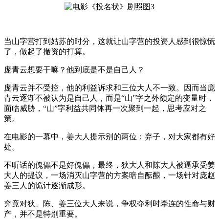
当山字营打到姑苏的时分，这就让山字营的投资人感到很惊慌
了，做起了撤资的打算。
庞青云想要干嘛？他到底是不是自己人？
庞青云并不受控，他的利益诉求和三位大人不一致。因而当庞
青云逐渐不被认为是自己人，而是“山”字之外额定的变量时，
面临威胁，“山”字利益共同体再一次聚到一起，思考应对之
策。
在电影的一幕中，姜大人提示别的两位：弃子，对大家都有好
处。
不听话的傀儡不是好傀儡，最终，狄大人和陈大人被逼承受姜
大人的提议，一场消灭山字营的方案暗自酝酿，一场针对庞赵
姜三人的诡计逐渐成形。
究竟对狄、陈、姜三位大人来说，争权夺利时牵连的性命与财
产，并不是特别重要。