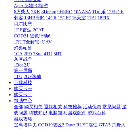
Apex英雄PC端游
6火柴人
7KK
8Dream
9HERO
10NASA
11可乐
12FUCK
刺客
13HB海豹
14CR
15CFF
16天空
17AI
18FIX
阿尔比恩
1DE雷达
2CAT
COD21:黑色行动6
1RUT全解锁+UAV
幻兽帕鲁
1CA
2FD
3Sun
4TU
5HT
灰区战争
1Bot
2JJ
第一后裔
1TU
2GF诛仙
下载科技
购买卡一
购买卡二
帮助中心
全部
购买相关
退款相关
科技推荐
活动优惠
常见问题
游
戏问题
科技知识
电脑知识
游戏配件
游戏百科
游戏攻略
逃离塔科夫
COD19战区2
Dayz
RUST腐蚀
GTA5
荒野大