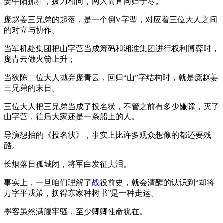
姜午阳抓狂，拔刀相向，两人简直同归于尽。
庞赵姜三兄弟的起落，是一个倒V字型，对应着三位大人之间
的对立与协作。
当军机处集团把山字营当成筹码和湘淮集团进行权利博弈时，
庞青云做火箭上升；
当狄陈二位大人抛弃庞青云，回归“山”字结构时，就是庞赵姜
三兄弟的末日。
三位大人把三兄弟当成了投名状，不管之前有多少嫌隙，灭了
山字营，往后大家还是一条船上的人。
导演想拍的《投名状》，事实上比许多观众想像的都还要残
酷。
长烟落日孤城闭，将军白发征夫泪。
事实上，一旦咱们理解了
战
役前史，就会清醒的认识到“却将
万字平戎策，换得东家种树书”是一种走运。
墨客虽然满腹牢骚，至少卿卿性命犹在。