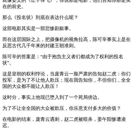
就像姜文的《让子弹飞》，你说那是电影，他们告知你那是实
在的前史。
那么《投名状》到底在表达什么呢？
这部电影其实是一部悲惨剧叙事。
而在这层国际之上，把摄像机的视角拉高，陈可辛事实上是在
反思古代几千年来的封建王朝准则。
陈可辛的答案是：“由于抱负主义者们都成为了权利的投名
状”。
这是皇朝的权利悖论，当庞青云一脸严肃的告知赵二虎：你们
投军，是为了不让他人欺压；现在我告知你，不但你们，全全
国的大众都不能让人欺压！
这时分，事实上他现已堕入到了一个死局傍边。
为了不让全全国的大众被欺压，你乐意支付多大的价值？
在电影的结束，庞青云遇刺，赵二虎被暗杀，姜午阳惨遭凌
迟。