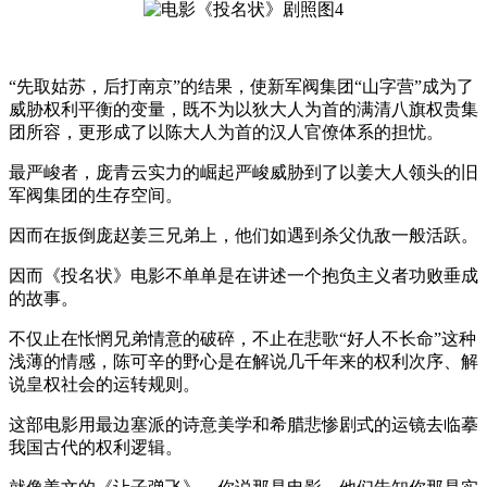
“先取姑苏，后打南京”的结果，使新军阀集团“山字营”成为了
威胁权利平衡的变量，既不为以狄大人为首的满清八旗权贵集
团所容，更形成了以陈大人为首的汉人官僚体系的担忧。
最严峻者，庞青云实力的崛起严峻威胁到了以姜大人领头的旧
军阀集团的生存空间。
因而在扳倒庞赵姜三兄弟上，他们如遇到杀父仇敌一般活跃。
因而《投名状》电影不单单是在讲述一个抱负主义者功败垂成
的故事。
不仅止在怅惘兄弟情意的破碎，不止在悲歌“好人不长命”这种
浅薄的情感，陈可辛的野心是在解说几千年来的权利次序、解
说皇权社会的运转规则。
这部电影用最边塞派的诗意美学和希腊悲惨剧式的运镜去临摹
我国古代的权利逻辑。