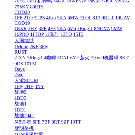
70FE
73PY机器码
74DX
75WE/AP
76KM
77KR
78SMG
79SKY
80RTS
COD20
1FE
2TO
3TPS
4Km
5KA
6MW
7TOP
8T3
9RUT
10UAV
COD19
1EXR
2HY
3FE
4FF
5KA
6V6
7Ring-1
8NOVA
9MW
10PRO
11TOP
12咖啡
13TO
15T3
人间地狱
1Mono
2KF
3Fly
RUST
2JXN
3Ring-1
4咖啡
5CAT
6YH萤火
7Hwid机器码
8KT
9DS
10TM
Dayz
2svd
人渣SCUM
1Fly
2HE
3NY
战地5
1BD5
战地1
1BD1
战地2042
5猎杀者
6FE
7BF
8RT
9ZP
10TT
黎明杀机
1UN浪漫世界