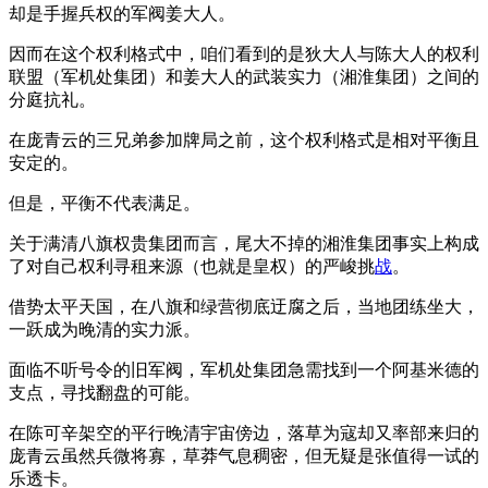
却是手握兵权的军阀姜大人。
因而在这个权利格式中，咱们看到的是狄大人与陈大人的权利
联盟（军机处集团）和姜大人的武装实力（湘淮集团）之间的
分庭抗礼。
在庞青云的三兄弟参加牌局之前，这个权利格式是相对平衡且
安定的。
但是，平衡不代表满足。
关于满清八旗权贵集团而言，尾大不掉的湘淮集团事实上构成
了对自己权利寻租来源（也就是皇权）的严峻挑
战
。
借势太平天国，在八旗和绿营彻底迂腐之后，当地团练坐大，
一跃成为晚清的实力派。
面临不听号令的旧军阀，军机处集团急需找到一个阿基米德的
支点，寻找翻盘的可能。
在陈可辛架空的平行晚清宇宙傍边，落草为寇却又率部来归的
庞青云虽然兵微将寡，草莽气息稠密，但无疑是张值得一试的
乐透卡。