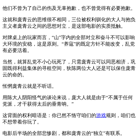
他们不曾为了自己的伤及无辜抱歉，也不曾觉得有必要抱歉。
这就和庞青云的思维很不相同，三位被权利驯化的大人与抱负
主义者庞青云之间的思想对立，是这部电影的实质抵触。
对牌桌上的玩家而言，“山”字内的全部对立和奋斗不可以影响
大环境的安稳，这是原则。“养寇”的既定方针不能改变，乱党
有必要活着。
当然，就算乱党不小心玩死了，只需庞青云可以同恶相济，巩
固既得利益集体的寻租空间，狄陈两位大人还是可以保住庞青
云的命的。
怅惘庞青云就是不听话。
用陈大人阴阳怪气的谈论来说，庞大人就是由于“不属于任何
党派，才干获得太后的垂青呐。”
这背面的权利暗语是：你已然不恪守咱们的
游戏
规则，咱们也
不想带着你玩了。
电影后半场的全部悲惨剧，都和庞青云的“独立”有联系。