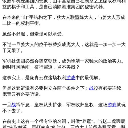
依照军机处集团的想象，山字营是自己在朝堂之上谋取权利利
益的棋子和工具，是自己消除湘淮集团的秘密武器。
在本来的“山”字结构之下，狄大人联盟陈大人，与姜大人形成
二比一的权利平衡。
虽然不舒服，但牵强可以承受。
不过一旦姜大人的位子被替换成庞大人，这就是一加一加一大
于无限了。
军机处集团必然会架空朝廷，成为晚清一家独大的政治实力。
到时呼风唤雨，横行霸道，岂不美哉？
这事实上，是庞青云在这场权利
游戏
中的最优解。
但是这套逻辑有必要树立在两个条件之下：
战
役有必要连续、
庞青云有必要听话。
一旦
战
祸平息，皇权从头扩张，军权收归皇权，这场
游戏
就玩
不下去了。
在前史上这有一个很专业的名词，叫做“养寇”。当赵二虎嚷嚷
着“先取姑苏，再打南京”的时分，三位大人笑得杂乱无章。假