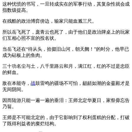
这种忧愤的书写，一旦转成实在的军事行动，其复杂性就会成
指数级提高。
在残酷的政治博弈傍边，输家只能血溅三尺。
所以岳飞死了，庞青云也死了，由于他们是政治牌桌上的玩家
们互相心照不宣的投名状。
当岳飞还在“待从头，拾掇旧山河，朝天阙！”的时分，他早已
成为砧板上的鱼肉。
三十功名尘与土，八千里路云和月，满江红，红的不过是忠臣
的鲜血。
敌在本能寺，
战
鼓雷鸣的疆场不可怕，龃龉如潮的金銮殿才是
无间阴间。
因而陆游只能一遍一遍的垂泪：王师北定华夏日，家祭毋忘告
乃翁。
王师是不可能北定的，由于它影响到了权利蛋糕的分配，打破
了既得利益者的糜烂结构。