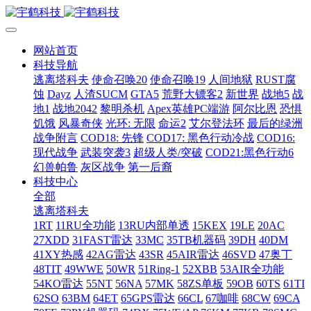
网站首页
科技导航
逃离塔科夫
使命召唤20
使命召唤19
人间地狱
RUST腐
蚀
Dayz
人渣SUCM
GTA5
荒野大镖客2
新世界
战地5
战
地1
战地2042
黎明杀机
Apex英雄PC端游
阿尔比恩
恐惧
饥饿
风暴奇侠
光环: 无限
命运2
艾尔登法环
最后的绿洲
战争附言
COD18: 先锋
COD17: 黑色行动冷战
COD16:
现代战争
武装突袭3
超级人类/突破
COD21:黑色行动6
幻兽帕鲁
灰区战争
第一后裔
科技中心
全部
逃离塔科夫
1RT
11RU全功能
13RU内部单透
15KEX
19LE
20AC
27XDD
31FAST雷达
33MC
35TB机器码
39DH
40DM
41XY热感
42AG雷达
43SR
45AIR雷达
46SVD
47奥丁
48TIT
49WWE
50WR
51Ring-1
52XBB
53AIR全功能
54KO雷达
55NT
56NA
57MK
58ZS单板
59OB
60TS
61TI
62SO
63BM
64ET
65GPS雷达
66CL
67咖啡
68CW
69CA