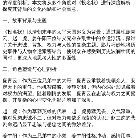
的深度剖析。本文将从多个角度对《投名状》进行深度解析，
探究其背后的文化内涵和社会寓意。
一、故事背景与主题
《投名状》以清朝末年的太平天国起义为背景，通过展现庞青
云、赵二虎、姜午阳三位结义兄弟在乱世中的命运浮沉，探讨
了关于忠诚、背叛、权力与人性的复杂主题。影片巧妙地将历
史事件与人物命运紧密结合，使观众在感受到历史波澜壮阔的
同时，更深入地思考人性的多面性。
二、角色塑造与心理剖析
庞青云：作为三位兄弟中的大哥，庞青云承载着统领众人、安
定天下的重任。他机智谋略、冷静沉稳，但内心深处却隐藏着
对权力的渴望。随着剧情的发展，庞青云在忠诚与权力之间摇
摆，其复杂的心理变化为影片增加了深度。
赵二虎：作为草莽英雄的代表，赵二虎勇猛无畏、义气深重。
他对兄弟忠诚不二，但对权力却缺乏深刻的认识。赵二虎的悲
剧命运凸显了忠诚与愚忠之间的微妙差异。
姜午阳：作为三兄弟中的小弟，姜午阳性格冲动、感情用事。