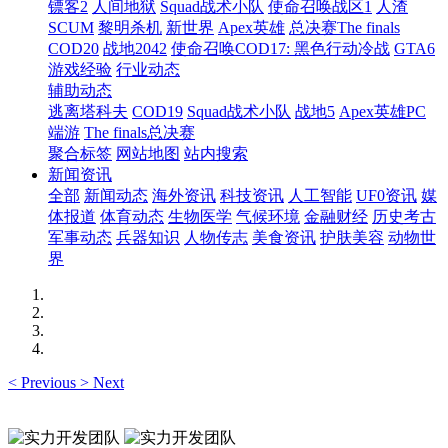
镖客2
人间地狱
Squad战术小队
使命召唤战区1
人渣
SCUM
黎明杀机
新世界
Apex英雄
总决赛The finals
COD20
战地2042
使命召唤COD17: 黑色行动冷战
GTA6
游戏经验
行业动态
辅助动态
逃离塔科夫
COD19
Squad战术小队
战地5
Apex英雄PC
端游
The finals总决赛
聚合标签
网站地图
站内搜索
新闻资讯
全部
新闻动态
海外资讯
科技资讯
人工智能
UF0资讯
媒
体报道
体育动态
生物医学
气候环境
金融财经
历史考古
军事动态
兵器知识
人物传志
美食资讯
护肤美容
动物世
界
<
Previous
>
Next