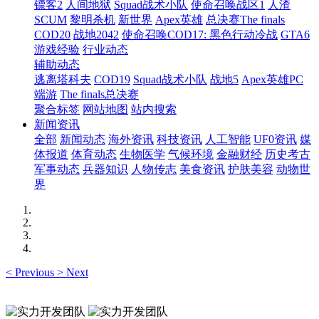
镖客2
人间地狱
Squad战术小队
使命召唤战区1
人渣
SCUM
黎明杀机
新世界
Apex英雄
总决赛The finals
COD20
战地2042
使命召唤COD17: 黑色行动冷战
GTA6
游戏经验
行业动态
辅助动态
逃离塔科夫
COD19
Squad战术小队
战地5
Apex英雄PC
端游
The finals总决赛
聚合标签
网站地图
站内搜索
新闻资讯
全部
新闻动态
海外资讯
科技资讯
人工智能
UF0资讯
媒
体报道
体育动态
生物医学
气候环境
金融财经
历史考古
军事动态
兵器知识
人物传志
美食资讯
护肤美容
动物世
界
<
Previous
>
Next