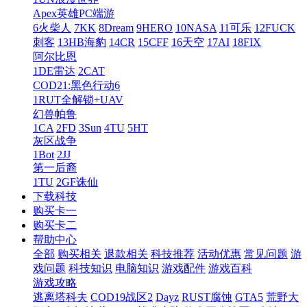
Apex英雄PC端游
6火柴人
7KK
8Dream
9HERO
10NASA
11可乐
12FUCK
刺客
13HB海豹
14CR
15CFF
16天空
17AI
18FIX
阿尔比恩
1DE雷达
2CAT
COD21:黑色行动6
1RUT全解锁+UAV
幻兽帕鲁
1CA
2FD
3Sun
4TU
5HT
灰区战争
1Bot
2JJ
第一后裔
1TU
2GF诛仙
下载科技
购买卡一
购买卡二
帮助中心
全部
购买相关
退款相关
科技推荐
活动优惠
常见问题
游
戏问题
科技知识
电脑知识
游戏配件
游戏百科
游戏攻略
逃离塔科夫
COD19战区2
Dayz
RUST腐蚀
GTA5
荒野大