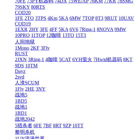
70FE
73PY机器码
74DX
75WE/AP
76KM
77KR
78SMG
79SKY
80RTS
COD20
1FE
2TO
3TPS
4Km
5KA
6MW
7TOP
8T3
9RUT
10UAV
COD19
1EXR
2HY
3FE
4FF
5KA
6V6
7Ring-1
8NOVA
9MW
10PRO
11TOP
12咖啡
13TO
15T3
人间地狱
1Mono
2KF
3Fly
RUST
2JXN
3Ring-1
4咖啡
5CAT
6YH萤火
7Hwid机器码
8KT
9DS
10TM
Dayz
2svd
人渣SCUM
1Fly
2HE
3NY
战地5
1BD5
战地1
1BD1
战地2042
5猎杀者
6FE
7BF
8RT
9ZP
10TT
黎明杀机
1UN浪漫世界