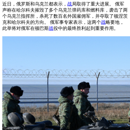
近日，俄罗斯和乌克兰都表示，
战
局取得了重大进展。 俄军
声称在哈尔科夫摧毁了多个乌克兰弹药库和燃料库，袭击了两
个乌克兰指挥所，杀死了数百名外国雇佣军，并夺取了顿涅茨
克和哈尔科夫的方向。 俄军事专家表示，这两个
战
略要地，
此举将对俄军在顿巴斯
战
役中的最终胜利起到重要作用。