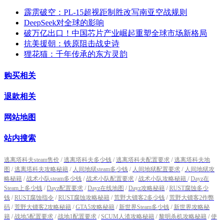
霹雳破空：PL-15超视距制胜改写南亚空战规则
DeepSeek对全球的影响
破万亿出口！中国芯片产业崛起重塑全球市场新格局
抗美援朝：铁原阻击战史诗
狸花猫：千年传承的东方灵韵
购买相关
退款相关
网站地图
站内搜索
逃离塔科夫steam售价
/
逃离塔科夫多少钱
/
逃离塔科夫配置要求
/
逃离塔科夫地
图
/
逃离塔科夫攻略秘籍
/
人间地狱steam多少钱
/
人间地狱配置要求
/
人间地狱攻
略秘籍
/
战术小队steam多少钱
/
战术小队配置要求
/
战术小队攻略秘籍
/
Dayz在
Steam上多少钱
/
Dayz配置要求
/
Dayz在线地图
/
Dayz攻略秘籍
/
RUST腐蚀多少
钱
/
RUST腐蚀指令
/
RUST腐蚀攻略秘籍
/
荒野大镖客2多少钱
/
荒野大镖客2作弊
码
/
荒野大镖客2攻略秘籍
/
GTA5攻略秘籍
/
新世界Steam多少钱
/
新世界攻略秘
籍
/
战地5配置要求
/
战地1配置要求
/
SCUM人渣攻略秘籍
/
黎明杀机攻略秘籍
/
使