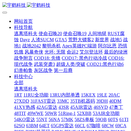
网站首页
科技导航
逃离塔科夫
使命召唤20
使命召唤19
人间地狱
RUST腐
蚀
Dayz
人渣SUCM
GTA5
荒野大镖客2
新世界
战地5
战
地1
战地2042
黎明杀机
Apex英雄PC端游
阿尔比恩
恐惧
饥饿
风暴奇侠
光环: 无限
命运2
艾尔登法环
最后的绿洲
战争附言
COD18: 先锋
COD17: 黑色行动冷战
COD16:
现代战争
武装突袭3
超级人类/突破
COD21:黑色行动6
幻兽帕鲁
灰区战争
第一后裔
科技中心
全部
逃离塔科夫
1RT
11RU全功能
13RU内部单透
15KEX
19LE
20AC
27XDD
31FAST雷达
33MC
35TB机器码
39DH
40DM
41XY热感
42AG雷达
43SR
45AIR雷达
46SVD
47奥丁
48TIT
49WWE
50WR
51Ring-1
52XBB
53AIR全功能
54KO雷达
55NT
56NA
57MK
58ZS单板
59OB
60TS
61TI
62SO
63BM
64ET
65GPS雷达
66CL
67咖啡
68CW
69CA