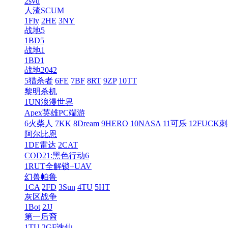
2svd
人渣SCUM
1Fly
2HE
3NY
战地5
1BD5
战地1
1BD1
战地2042
5猎杀者
6FE
7BF
8RT
9ZP
10TT
黎明杀机
1UN浪漫世界
Apex英雄PC端游
6火柴人
7KK
8Dream
9HERO
10NASA
11可乐
12FUCK
阿尔比恩
1DE雷达
2CAT
COD21:黑色行动6
1RUT全解锁+UAV
幻兽帕鲁
1CA
2FD
3Sun
4TU
5HT
灰区战争
1Bot
2JJ
第一后裔
1TU
2GF诛仙