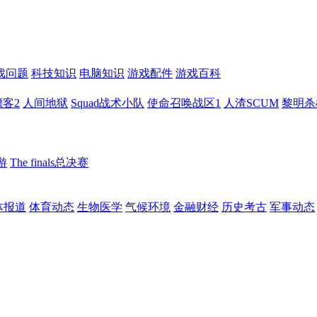
戏问题
科技知识
电脑知识
游戏配件
游戏百科
客2
人间地狱
Squad战术小队
使命召唤战区1
人渣SCUM
黎明杀
游
The finals总决赛
体报道
体育动态
生物医学
气候环境
金融财经
历史考古
军事动态