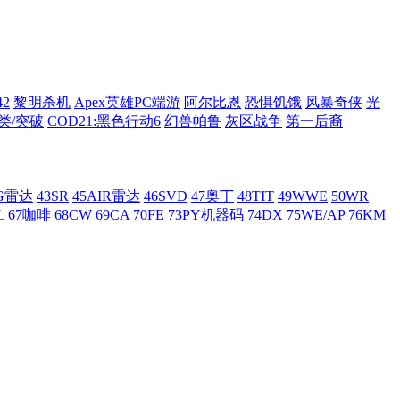
42
黎明杀机
Apex英雄PC端游
阿尔比恩
恐惧饥饿
风暴奇侠
光
类/突破
COD21:黑色行动6
幻兽帕鲁
灰区战争
第一后裔
AG雷达
43SR
45AIR雷达
46SVD
47奥丁
48TIT
49WWE
50WR
L
67咖啡
68CW
69CA
70FE
73PY机器码
74DX
75WE/AP
76KM