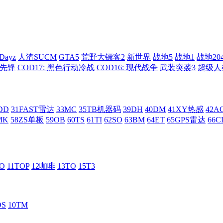
Dayz
人渣SUCM
GTA5
荒野大镖客2
新世界
战地5
战地1
战地20
: 先锋
COD17: 黑色行动冷战
COD16: 现代战争
武装突袭3
超级人
DD
31FAST雷达
33MC
35TB机器码
39DH
40DM
41XY热感
42
MK
58ZS单板
59OB
60TS
61TI
62SO
63BM
64ET
65GPS雷达
66C
RO
11TOP
12咖啡
13TO
15T3
DS
10TM