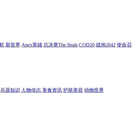
机
新世界
Apex英雄
总决赛The finals
COD20
战地2042
使命召
兵器知识
人物传志
美食资讯
护肤美容
动物世界