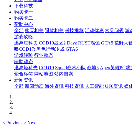
下载科技
购买卡一
购买卡二
帮助中心
全部
购买相关
退款相关
科技推荐
活动优惠
常见问题
游
游戏攻略
逃离塔科夫
COD19战区2
Dayz
RUST腐蚀
GTA5
荒野大镖
唤COD17: 黑色行动冷战
GTA6
游戏经验
行业动态
辅助动态
逃离塔科夫
COD19
Squad战术小队
战地5
Apex英雄PC端
聚合标签
网站地图
站内搜索
新闻资讯
全部
新闻动态
海外资讯
科技资讯
人工智能
UF0资讯
媒
<
Previous
>
Next