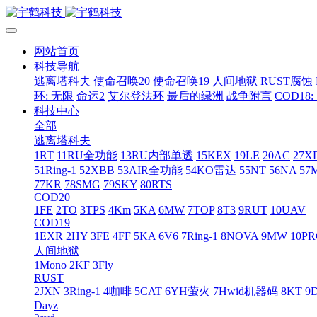
网站首页
科技导航
逃离塔科夫
使命召唤20
使命召唤19
人间地狱
RUST腐蚀
环: 无限
命运2
艾尔登法环
最后的绿洲
战争附言
COD18
科技中心
全部
逃离塔科夫
1RT
11RU全功能
13RU内部单透
15KEX
19LE
20AC
27X
51Ring-1
52XBB
53AIR全功能
54KO雷达
55NT
56NA
57
77KR
78SMG
79SKY
80RTS
COD20
1FE
2TO
3TPS
4Km
5KA
6MW
7TOP
8T3
9RUT
10UAV
COD19
1EXR
2HY
3FE
4FF
5KA
6V6
7Ring-1
8NOVA
9MW
10P
人间地狱
1Mono
2KF
3Fly
RUST
2JXN
3Ring-1
4咖啡
5CAT
6YH萤火
7Hwid机器码
8KT
9
Dayz