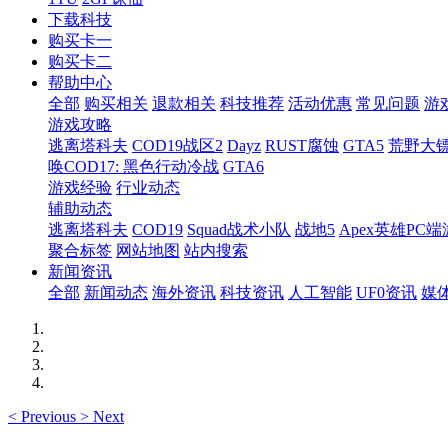
下载科技
购买卡一
购买卡二
帮助中心
全部
购买相关
退款相关
科技推荐
活动优惠
常见问题
游
游戏攻略
逃离塔科夫
COD19战区2
Dayz
RUST腐蚀
GTA5
荒野大镖
唤COD17: 黑色行动冷战
GTA6
游戏经验
行业动态
辅助动态
逃离塔科夫
COD19
Squad战术小队
战地5
Apex英雄PC端
聚合标签
网站地图
站内搜索
新闻资讯
全部
新闻动态
海外资讯
科技资讯
人工智能
UF0资讯
媒
<
Previous
>
Next