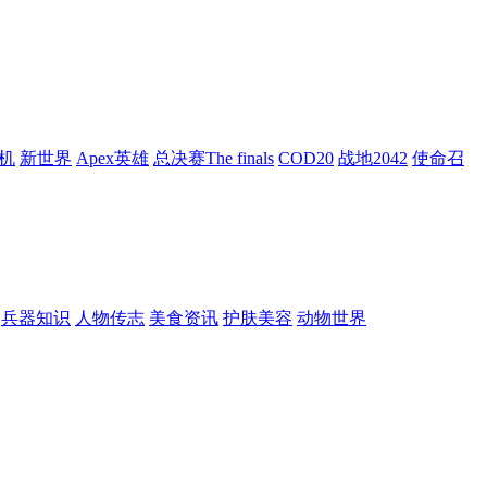
机
新世界
Apex英雄
总决赛The finals
COD20
战地2042
使命召
兵器知识
人物传志
美食资讯
护肤美容
动物世界