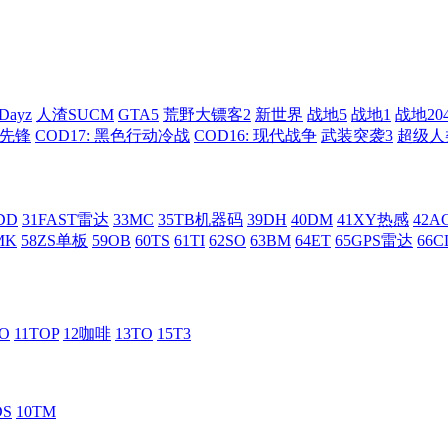
Dayz
人渣SUCM
GTA5
荒野大镖客2
新世界
战地5
战地1
战地20
: 先锋
COD17: 黑色行动冷战
COD16: 现代战争
武装突袭3
超级人
DD
31FAST雷达
33MC
35TB机器码
39DH
40DM
41XY热感
42
MK
58ZS单板
59OB
60TS
61TI
62SO
63BM
64ET
65GPS雷达
66C
RO
11TOP
12咖啡
13TO
15T3
DS
10TM