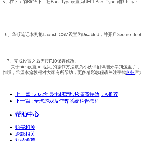
5、在下面的BIOS下，把Boot Type设置为UEFI Boot Type;如图所示：
6、华硕笔记本则把Launch CSM设置为Disabled，并开启Secure Bo
7、完成设置之后需按F10保存修改。
关于bios设置uefi启动的操作方法就为小伙伴们详细分享到这里了
作哦，希望本篇教程对大家有所帮助，更多精彩教程请关注宇鹤
科技
官
上一篇
: 2022年显卡想玩酷炫满高特效, 3A推荐
下一篇
: 全球游戏反作弊系统科普教程
帮助中心
购买相关
退款相关
科技推荐