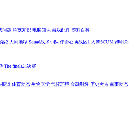
戏问题
科技知识
电脑知识
游戏配件
游戏百科
客2
人间地狱
Squad战术小队
使命召唤战区1
人渣SCUM
黎明杀
游
The finals总决赛
体报道
体育动态
生物医学
气候环境
金融财经
历史考古
军事动态