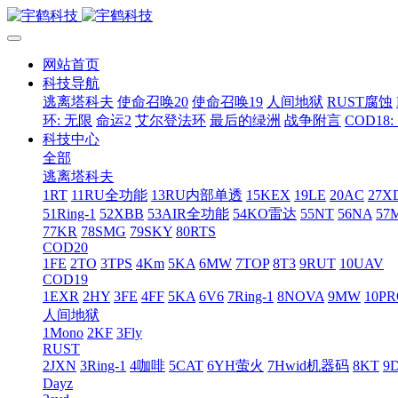
网站首页
科技导航
逃离塔科夫
使命召唤20
使命召唤19
人间地狱
RUST腐蚀
环: 无限
命运2
艾尔登法环
最后的绿洲
战争附言
COD18
科技中心
全部
逃离塔科夫
1RT
11RU全功能
13RU内部单透
15KEX
19LE
20AC
27X
51Ring-1
52XBB
53AIR全功能
54KO雷达
55NT
56NA
57
77KR
78SMG
79SKY
80RTS
COD20
1FE
2TO
3TPS
4Km
5KA
6MW
7TOP
8T3
9RUT
10UAV
COD19
1EXR
2HY
3FE
4FF
5KA
6V6
7Ring-1
8NOVA
9MW
10P
人间地狱
1Mono
2KF
3Fly
RUST
2JXN
3Ring-1
4咖啡
5CAT
6YH萤火
7Hwid机器码
8KT
9
Dayz