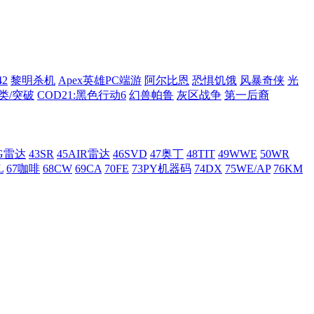
42
黎明杀机
Apex英雄PC端游
阿尔比恩
恐惧饥饿
风暴奇侠
光
类/突破
COD21:黑色行动6
幻兽帕鲁
灰区战争
第一后裔
AG雷达
43SR
45AIR雷达
46SVD
47奥丁
48TIT
49WWE
50WR
L
67咖啡
68CW
69CA
70FE
73PY机器码
74DX
75WE/AP
76KM