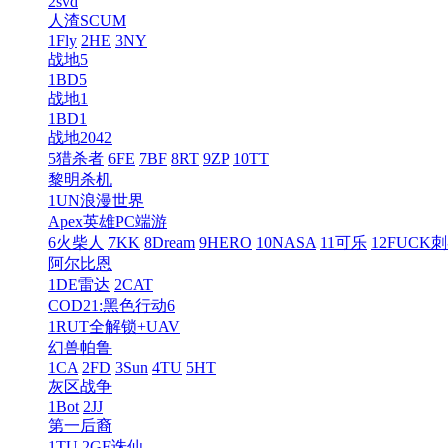
2svd
人渣SCUM
1Fly
2HE
3NY
战地5
1BD5
战地1
1BD1
战地2042
5猎杀者
6FE
7BF
8RT
9ZP
10TT
黎明杀机
1UN浪漫世界
Apex英雄PC端游
6火柴人
7KK
8Dream
9HERO
10NASA
11可乐
12FUCK
阿尔比恩
1DE雷达
2CAT
COD21:黑色行动6
1RUT全解锁+UAV
幻兽帕鲁
1CA
2FD
3Sun
4TU
5HT
灰区战争
1Bot
2JJ
第一后裔
1TU
2GF诛仙