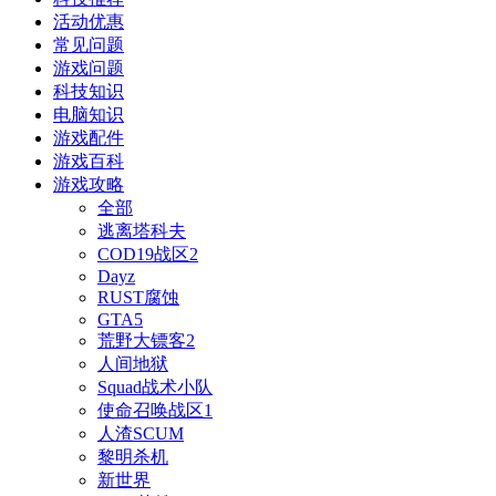
活动优惠
常见问题
游戏问题
科技知识
电脑知识
游戏配件
游戏百科
游戏攻略
全部
逃离塔科夫
COD19战区2
Dayz
RUST腐蚀
GTA5
荒野大镖客2
人间地狱
Squad战术小队
使命召唤战区1
人渣SCUM
黎明杀机
新世界