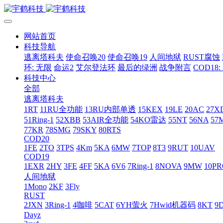
网站首页
科技导航
逃离塔科夫
使命召唤20
使命召唤19
人间地狱
RUST腐蚀
环: 无限
命运2
艾尔登法环
最后的绿洲
战争附言
COD18
科技中心
全部
逃离塔科夫
1RT
11RU全功能
13RU内部单透
15KEX
19LE
20AC
27X
51Ring-1
52XBB
53AIR全功能
54KO雷达
55NT
56NA
57
77KR
78SMG
79SKY
80RTS
COD20
1FE
2TO
3TPS
4Km
5KA
6MW
7TOP
8T3
9RUT
10UAV
COD19
1EXR
2HY
3FE
4FF
5KA
6V6
7Ring-1
8NOVA
9MW
10P
人间地狱
1Mono
2KF
3Fly
RUST
2JXN
3Ring-1
4咖啡
5CAT
6YH萤火
7Hwid机器码
8KT
9
Dayz