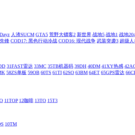
Dayz
人渣SUCM
GTA5
荒野大镖客2
新世界
战地5
战地1
战地20
: 先锋
COD17: 黑色行动冷战
COD16: 现代战争
武装突袭3
超级人
DD
31FAST雷达
33MC
35TB机器码
39DH
40DM
41XY热感
42
MK
58ZS单板
59OB
60TS
61TI
62SO
63BM
64ET
65GPS雷达
66C
RO
11TOP
12咖啡
13TO
15T3
DS
10TM