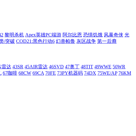
42
黎明杀机
Apex英雄PC端游
阿尔比恩
恐惧饥饿
风暴奇侠
光
类/突破
COD21:黑色行动6
幻兽帕鲁
灰区战争
第一后裔
AG雷达
43SR
45AIR雷达
46SVD
47奥丁
48TIT
49WWE
50WR
L
67咖啡
68CW
69CA
70FE
73PY机器码
74DX
75WE/AP
76KM