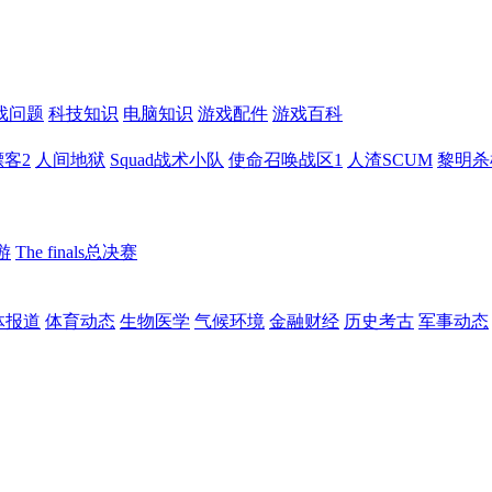
戏问题
科技知识
电脑知识
游戏配件
游戏百科
客2
人间地狱
Squad战术小队
使命召唤战区1
人渣SCUM
黎明杀
游
The finals总决赛
体报道
体育动态
生物医学
气候环境
金融财经
历史考古
军事动态