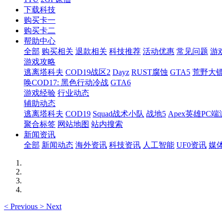
下载科技
购买卡一
购买卡二
帮助中心
全部
购买相关
退款相关
科技推荐
活动优惠
常见问题
游
游戏攻略
逃离塔科夫
COD19战区2
Dayz
RUST腐蚀
GTA5
荒野大镖
唤COD17: 黑色行动冷战
GTA6
游戏经验
行业动态
辅助动态
逃离塔科夫
COD19
Squad战术小队
战地5
Apex英雄PC端
聚合标签
网站地图
站内搜索
新闻资讯
全部
新闻动态
海外资讯
科技资讯
人工智能
UF0资讯
媒
<
Previous
>
Next