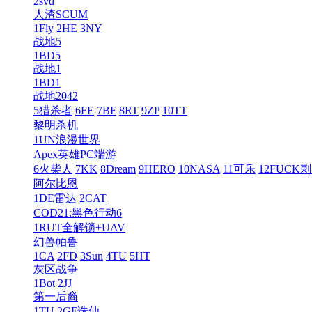
2svd
人渣SCUM
1Fly
2HE
3NY
战地5
1BD5
战地1
1BD1
战地2042
5猎杀者
6FE
7BF
8RT
9ZP
10TT
黎明杀机
1UN浪漫世界
Apex英雄PC端游
6火柴人
7KK
8Dream
9HERO
10NASA
11可乐
12FUCK
阿尔比恩
1DE雷达
2CAT
COD21:黑色行动6
1RUT全解锁+UAV
幻兽帕鲁
1CA
2FD
3Sun
4TU
5HT
灰区战争
1Bot
2JJ
第一后裔
1TU
2GF诛仙