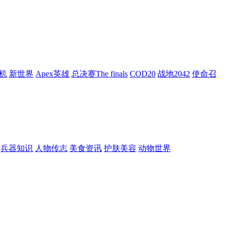
机
新世界
Apex英雄
总决赛The finals
COD20
战地2042
使命召
兵器知识
人物传志
美食资讯
护肤美容
动物世界