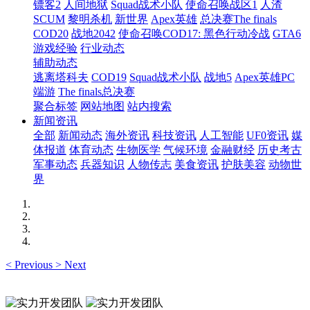
镖客2
人间地狱
Squad战术小队
使命召唤战区1
人渣
SCUM
黎明杀机
新世界
Apex英雄
总决赛The finals
COD20
战地2042
使命召唤COD17: 黑色行动冷战
GTA6
游戏经验
行业动态
辅助动态
逃离塔科夫
COD19
Squad战术小队
战地5
Apex英雄PC
端游
The finals总决赛
聚合标签
网站地图
站内搜索
新闻资讯
全部
新闻动态
海外资讯
科技资讯
人工智能
UF0资讯
媒
体报道
体育动态
生物医学
气候环境
金融财经
历史考古
军事动态
兵器知识
人物传志
美食资讯
护肤美容
动物世
界
<
Previous
>
Next