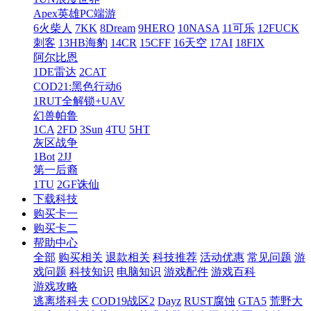
Apex英雄PC端游
6火柴人
7KK
8Dream
9HERO
10NASA
11可乐
12FUCK
刺客
13HB海豹
14CR
15CFF
16天空
17AI
18FIX
阿尔比恩
1DE雷达
2CAT
COD21:黑色行动6
1RUT全解锁+UAV
幻兽帕鲁
1CA
2FD
3Sun
4TU
5HT
灰区战争
1Bot
2JJ
第一后裔
1TU
2GF诛仙
下载科技
购买卡一
购买卡二
帮助中心
全部
购买相关
退款相关
科技推荐
活动优惠
常见问题
游
戏问题
科技知识
电脑知识
游戏配件
游戏百科
游戏攻略
逃离塔科夫
COD19战区2
Dayz
RUST腐蚀
GTA5
荒野大