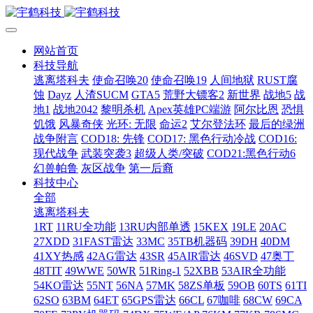
网站首页
科技导航
逃离塔科夫
使命召唤20
使命召唤19
人间地狱
RUST腐
蚀
Dayz
人渣SUCM
GTA5
荒野大镖客2
新世界
战地5
战
地1
战地2042
黎明杀机
Apex英雄PC端游
阿尔比恩
恐惧
饥饿
风暴奇侠
光环: 无限
命运2
艾尔登法环
最后的绿洲
战争附言
COD18: 先锋
COD17: 黑色行动冷战
COD16:
现代战争
武装突袭3
超级人类/突破
COD21:黑色行动6
幻兽帕鲁
灰区战争
第一后裔
科技中心
全部
逃离塔科夫
1RT
11RU全功能
13RU内部单透
15KEX
19LE
20AC
27XDD
31FAST雷达
33MC
35TB机器码
39DH
40DM
41XY热感
42AG雷达
43SR
45AIR雷达
46SVD
47奥丁
48TIT
49WWE
50WR
51Ring-1
52XBB
53AIR全功能
54KO雷达
55NT
56NA
57MK
58ZS单板
59OB
60TS
61TI
62SO
63BM
64ET
65GPS雷达
66CL
67咖啡
68CW
69CA