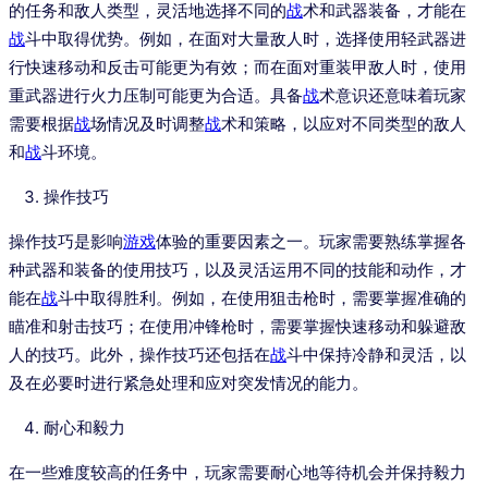
的任务和敌人类型，灵活地选择不同的
战
术和武器装备，才能在
战
斗中取得优势。例如，在面对大量敌人时，选择使用轻武器进
行快速移动和反击可能更为有效；而在面对重装甲敌人时，使用
重武器进行火力压制可能更为合适。具备
战
术意识还意味着玩家
需要根据
战
场情况及时调整
战
术和策略，以应对不同类型的敌人
和
战
斗环境。
操作技巧
操作技巧是影响
游戏
体验的重要因素之一。玩家需要熟练掌握各
种武器和装备的使用技巧，以及灵活运用不同的技能和动作，才
能在
战
斗中取得胜利。例如，在使用狙击枪时，需要掌握准确的
瞄准和射击技巧；在使用冲锋枪时，需要掌握快速移动和躲避敌
人的技巧。此外，操作技巧还包括在
战
斗中保持冷静和灵活，以
及在必要时进行紧急处理和应对突发情况的能力。
耐心和毅力
在一些难度较高的任务中，玩家需要耐心地等待机会并保持毅力