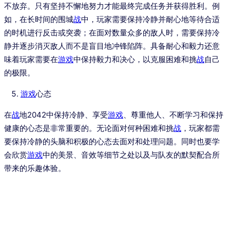
不放弃。只有坚持不懈地努力才能最终完成任务并获得胜利。例
如，在长时间的围城
战
中，玩家需要保持冷静并耐心地等待合适
的时机进行反击或突袭；在面对数量众多的敌人时，需要保持冷
静并逐步消灭敌人而不是盲目地冲锋陷阵。具备耐心和毅力还意
味着玩家需要在
游戏
中保持毅力和决心，以克服困难和挑
战
自己
的极限。
游戏
心态
在
战
地2042中保持冷静、享受
游戏
、尊重他人、不断学习和保持
健康的心态是非常重要的。无论面对何种困难和挑
战
，玩家都需
要保持冷静的头脑和积极的心态去面对和处理问题。同时也要学
会欣赏
游戏
中的美景、音效等细节之处以及与队友的默契配合所
带来的乐趣体验。