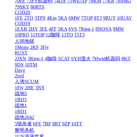
70FE
73PY机器码
74DX
75WE/AP
76KM
77KR
78SMG
79SKY
80RTS
COD20
1FE
2TO
3TPS
4Km
5KA
6MW
7TOP
8T3
9RUT
10UAV
COD19
1EXR
2HY
3FE
4FF
5KA
6V6
7Ring-1
8NOVA
9MW
10PRO
11TOP
12咖啡
13TO
15T3
人间地狱
1Mono
2KF
3Fly
RUST
2JXN
3Ring-1
4咖啡
5CAT
6YH萤火
7Hwid机器码
8KT
9DS
10TM
Dayz
2svd
人渣SCUM
1Fly
2HE
3NY
战地5
1BD5
战地1
1BD1
战地2042
5猎杀者
6FE
7BF
8RT
9ZP
10TT
黎明杀机
1UN浪漫世界