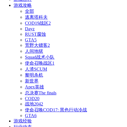
游戏攻略
全部
逃离塔科夫
COD19战区2
Dayz
RUST腐蚀
GTA5
荒野大镖客2
人间地狱
Squad战术小队
使命召唤战区1
人渣SCUM
黎明杀机
新世界
Apex英雄
总决赛The finals
COD20
战地2042
使命召唤COD17: 黑色行动冷战
GTA6
游戏经验
行业动态