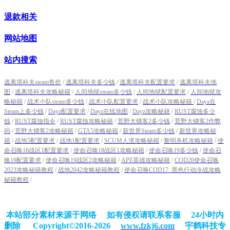
退款相关
网站地图
站内搜索
逃离塔科夫steam售价
/
逃离塔科夫多少钱
/
逃离塔科夫配置要求
/
逃离塔科夫地
图
/
逃离塔科夫攻略秘籍
/
人间地狱steam多少钱
/
人间地狱配置要求
/
人间地狱攻
略秘籍
/
战术小队steam多少钱
/
战术小队配置要求
/
战术小队攻略秘籍
/
Dayz在
Steam上多少钱
/
Dayz配置要求
/
Dayz在线地图
/
Dayz攻略秘籍
/
RUST腐蚀多少
钱
/
RUST腐蚀指令
/
RUST腐蚀攻略秘籍
/
荒野大镖客2多少钱
/
荒野大镖客2作弊
码
/
荒野大镖客2攻略秘籍
/
GTA5攻略秘籍
/
新世界Steam多少钱
/
新世界攻略秘
籍
/
战地5配置要求
/
战地1配置要求
/
SCUM人渣攻略秘籍
/
黎明杀机攻略秘籍
/
使
命召唤18战区1配置要求
/
使命召唤18战区1攻略秘籍
/
使命召唤19多少钱
/
使命召
唤19配置要求
/
使命召唤19战区2攻略秘籍
/
APE英雄攻略秘籍
/
COD20使命召唤
2023攻略秘籍教程
/
战地2042攻略秘籍教程
/
使命召唤COD17: 黑色行动冷战攻略
秘籍教程
/
本站部分素材来源于网络 如有侵权请联系客服 24小时内
删除
Copyright©2016-2026
www.fzkj6.com
宇鹤科技专