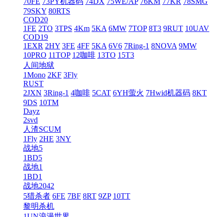
70FE
73PY机器码
74DX
75WE/AP
76KM
77KR
78SMG
79SKY
80RTS
COD20
1FE
2TO
3TPS
4Km
5KA
6MW
7TOP
8T3
9RUT
10UAV
COD19
1EXR
2HY
3FE
4FF
5KA
6V6
7Ring-1
8NOVA
9MW
10PRO
11TOP
12咖啡
13TO
15T3
人间地狱
1Mono
2KF
3Fly
RUST
2JXN
3Ring-1
4咖啡
5CAT
6YH萤火
7Hwid机器码
8KT
9DS
10TM
Dayz
2svd
人渣SCUM
1Fly
2HE
3NY
战地5
1BD5
战地1
1BD1
战地2042
5猎杀者
6FE
7BF
8RT
9ZP
10TT
黎明杀机
1UN浪漫世界