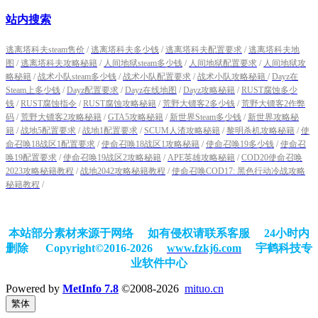
站内搜索
逃离塔科夫steam售价
/
逃离塔科夫多少钱
/
逃离塔科夫配置要求
/
逃离塔科夫地
图
/
逃离塔科夫攻略秘籍
/
人间地狱steam多少钱
/
人间地狱配置要求
/
人间地狱攻
略秘籍
/
战术小队steam多少钱
/
战术小队配置要求
/
战术小队攻略秘籍
/
Dayz在
Steam上多少钱
/
Dayz配置要求
/
Dayz在线地图
/
Dayz攻略秘籍
/
RUST腐蚀多少
钱
/
RUST腐蚀指令
/
RUST腐蚀攻略秘籍
/
荒野大镖客2多少钱
/
荒野大镖客2作弊
码
/
荒野大镖客2攻略秘籍
/
GTA5攻略秘籍
/
新世界Steam多少钱
/
新世界攻略秘
籍
/
战地5配置要求
/
战地1配置要求
/
SCUM人渣攻略秘籍
/
黎明杀机攻略秘籍
/
使
命召唤18战区1配置要求
/
使命召唤18战区1攻略秘籍
/
使命召唤19多少钱
/
使命召
唤19配置要求
/
使命召唤19战区2攻略秘籍
/
APE英雄攻略秘籍
/
COD20使命召唤
2023攻略秘籍教程
/
战地2042攻略秘籍教程
/
使命召唤COD17: 黑色行动冷战攻略
秘籍教程
/
本站部分素材来源于网络 如有侵权请联系客服 24小时内
删除
Copyright©2016-2026
www.fzkj6.com
宇鹤科技专
业软件中心
Powered by
MetInfo 7.8
©2008-2026
mituo.cn
繁体