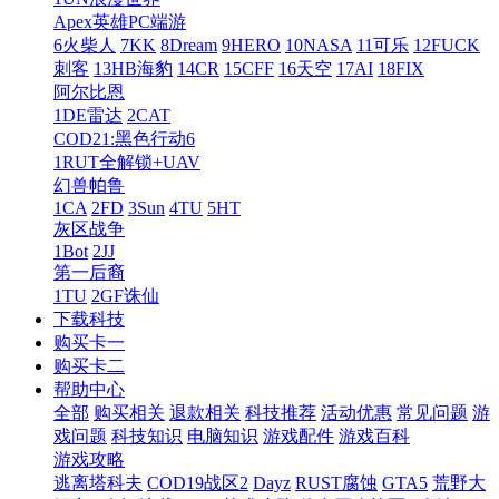
Apex英雄PC端游
6火柴人
7KK
8Dream
9HERO
10NASA
11可乐
12FUCK
刺客
13HB海豹
14CR
15CFF
16天空
17AI
18FIX
阿尔比恩
1DE雷达
2CAT
COD21:黑色行动6
1RUT全解锁+UAV
幻兽帕鲁
1CA
2FD
3Sun
4TU
5HT
灰区战争
1Bot
2JJ
第一后裔
1TU
2GF诛仙
下载科技
购买卡一
购买卡二
帮助中心
全部
购买相关
退款相关
科技推荐
活动优惠
常见问题
游
戏问题
科技知识
电脑知识
游戏配件
游戏百科
游戏攻略
逃离塔科夫
COD19战区2
Dayz
RUST腐蚀
GTA5
荒野大