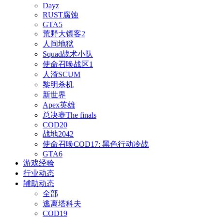
Dayz
RUST腐蚀
GTA5
荒野大镖客2
人间地狱
Squad战术小队
使命召唤战区1
人渣SCUM
黎明杀机
新世界
Apex英雄
总决赛The finals
COD20
战地2042
使命召唤COD17: 黑色行动冷战
GTA6
游戏经验
行业动态
辅助动态
全部
逃离塔科夫
COD19