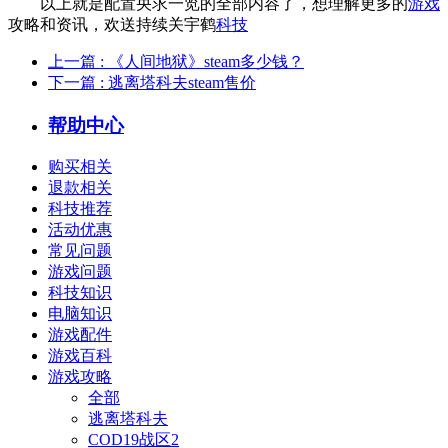
以上就是配置央求一览的全部内容了，想理解更多的
游戏
攻略和资讯，欢送持续关宇鹤
科技
上一篇
: 《人间地狱》steam多少钱？
下一篇
: 逃离塔科夫steam售价
帮助中心
购买相关
退款相关
科技推荐
活动优惠
常见问题
游戏问题
科技知识
电脑知识
游戏配件
游戏百科
游戏攻略
全部
逃离塔科夫
COD19战区2