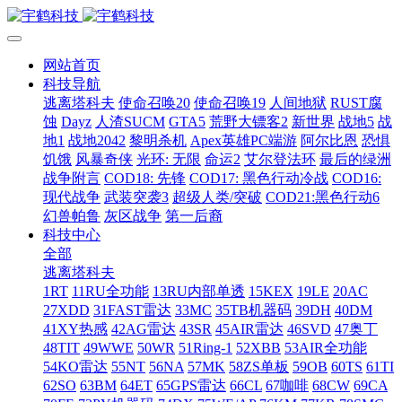
网站首页
科技导航
逃离塔科夫
使命召唤20
使命召唤19
人间地狱
RUST腐
蚀
Dayz
人渣SUCM
GTA5
荒野大镖客2
新世界
战地5
战
地1
战地2042
黎明杀机
Apex英雄PC端游
阿尔比恩
恐惧
饥饿
风暴奇侠
光环: 无限
命运2
艾尔登法环
最后的绿洲
战争附言
COD18: 先锋
COD17: 黑色行动冷战
COD16:
现代战争
武装突袭3
超级人类/突破
COD21:黑色行动6
幻兽帕鲁
灰区战争
第一后裔
科技中心
全部
逃离塔科夫
1RT
11RU全功能
13RU内部单透
15KEX
19LE
20AC
27XDD
31FAST雷达
33MC
35TB机器码
39DH
40DM
41XY热感
42AG雷达
43SR
45AIR雷达
46SVD
47奥丁
48TIT
49WWE
50WR
51Ring-1
52XBB
53AIR全功能
54KO雷达
55NT
56NA
57MK
58ZS单板
59OB
60TS
61TI
62SO
63BM
64ET
65GPS雷达
66CL
67咖啡
68CW
69CA