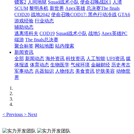
镖客2
人间地狱
Squad战术小队
使命召唤战区1
人渣
SCUM
黎明杀机
新世界
Apex英雄
总决赛The finals
COD20
战地2042
使命召唤COD17: 黑色行动冷战
GTA6
游戏经验
行业动态
辅助动态
逃离塔科夫
COD19
Squad战术小队
战地5
Apex英雄PC
端游
The finals总决赛
聚合标签
网站地图
站内搜索
新闻资讯
全部
新闻动态
海外资讯
科技资讯
人工智能
UF0资讯
媒
体报道
体育动态
生物医学
气候环境
金融财经
历史考古
军事动态
兵器知识
人物传志
美食资讯
护肤美容
动物世
界
<
Previous
>
Next