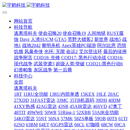
网站首页
科技导航
逃离塔科夫
使命召唤20
使命召唤19
人间地狱
RUST腐
蚀
Dayz
人渣SUCM
GTA5
荒野大镖客2
新世界
战地5
战
地1
战地2042
黎明杀机
Apex英雄PC端游
阿尔比恩
恐惧
饥饿
风暴奇侠
光环: 无限
命运2
艾尔登法环
最后的绿洲
战争附言
COD18: 先锋
COD17: 黑色行动冷战
COD16:
现代战争
武装突袭3
超级人类/突破
COD21:黑色行动6
幻兽帕鲁
灰区战争
第一后裔
科技中心
全部
逃离塔科夫
1RT
11RU全功能
13RU内部单透
15KEX
19LE
20AC
27XDD
31FAST雷达
33MC
35TB机器码
39DH
40DM
41XY热感
42AG雷达
43SR
45AIR雷达
46SVD
47奥丁
48TIT
49WWE
50WR
51Ring-1
52XBB
53AIR全功能
54KO雷达
55NT
56NA
57MK
58ZS单板
59OB
60TS
61TI
62SO
63BM
64ET
65GPS雷达
66CL
67咖啡
68CW
69CA