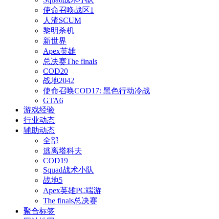
使命召唤战区1
人渣SCUM
黎明杀机
新世界
Apex英雄
总决赛The finals
COD20
战地2042
使命召唤COD17: 黑色行动冷战
GTA6
游戏经验
行业动态
辅助动态
全部
逃离塔科夫
COD19
Squad战术小队
战地5
Apex英雄PC端游
The finals总决赛
聚合标签