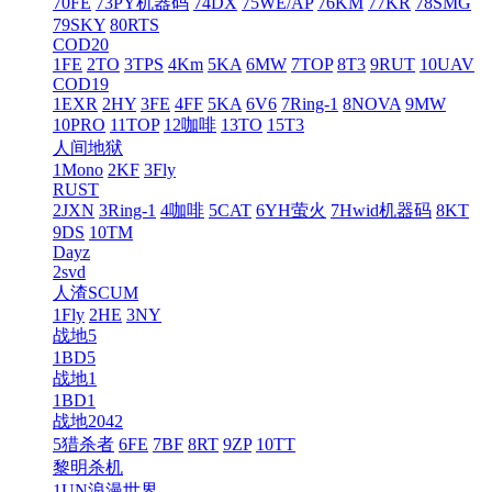
70FE
73PY机器码
74DX
75WE/AP
76KM
77KR
78SMG
79SKY
80RTS
COD20
1FE
2TO
3TPS
4Km
5KA
6MW
7TOP
8T3
9RUT
10UAV
COD19
1EXR
2HY
3FE
4FF
5KA
6V6
7Ring-1
8NOVA
9MW
10PRO
11TOP
12咖啡
13TO
15T3
人间地狱
1Mono
2KF
3Fly
RUST
2JXN
3Ring-1
4咖啡
5CAT
6YH萤火
7Hwid机器码
8KT
9DS
10TM
Dayz
2svd
人渣SCUM
1Fly
2HE
3NY
战地5
1BD5
战地1
1BD1
战地2042
5猎杀者
6FE
7BF
8RT
9ZP
10TT
黎明杀机
1UN浪漫世界