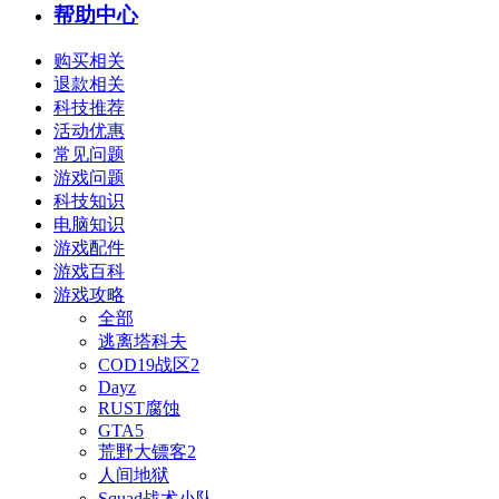
帮助中心
购买相关
退款相关
科技推荐
活动优惠
常见问题
游戏问题
科技知识
电脑知识
游戏配件
游戏百科
游戏攻略
全部
逃离塔科夫
COD19战区2
Dayz
RUST腐蚀
GTA5
荒野大镖客2
人间地狱
Squad战术小队