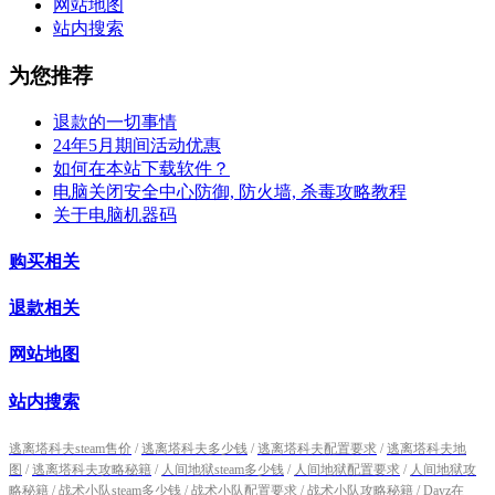
网站地图
站内搜索
为您推荐
退款的一切事情
24年5月期间活动优惠
如何在本站下载软件？
电脑关闭安全中心防御, 防火墙, 杀毒攻略教程
关于电脑机器码
购买相关
退款相关
网站地图
站内搜索
逃离塔科夫steam售价
/
逃离塔科夫多少钱
/
逃离塔科夫配置要求
/
逃离塔科夫地
图
/
逃离塔科夫攻略秘籍
/
人间地狱steam多少钱
/
人间地狱配置要求
/
人间地狱攻
略秘籍
/
战术小队steam多少钱
/
战术小队配置要求
/
战术小队攻略秘籍
/
Dayz在