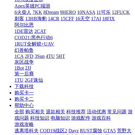
Apex英雄PC端游
6火柴人
7KK
8Dream
9HERO
10NASA
11可乐
12FUCK
刺客
13HB海豹
14CR
15CFF
16天空
17AI
18FIX
阿尔比恩
1DE雷达
2CAT
COD21:黑色行动6
1RUT全解锁+UAV
幻兽帕鲁
1CA
2FD
3Sun
4TU
5HT
灰区战争
1Bot
2JJ
第一后裔
1TU
2GF诛仙
下载科技
购买卡一
购买卡二
帮助中心
全部
购买相关
退款相关
科技推荐
活动优惠
常见问题
游
戏问题
科技知识
电脑知识
游戏配件
游戏百科
游戏攻略
逃离塔科夫
COD19战区2
Dayz
RUST腐蚀
GTA5
荒野大