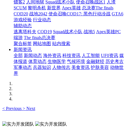
镖客2
人间地狱
Squad战术小队
使命召唤战区1
人渣
SCUM
黎明杀机
新世界
Apex英雄
总决赛The finals
COD20
战地2042
使命召唤COD17: 黑色行动冷战
GTA6
游戏经验
行业动态
辅助动态
逃离塔科夫
COD19
Squad战术小队
战地5
Apex英雄PC
端游
The finals总决赛
聚合标签
网站地图
站内搜索
新闻资讯
全部
新闻动态
海外资讯
科技资讯
人工智能
UF0资讯
媒
体报道
体育动态
生物医学
气候环境
金融财经
历史考古
军事动态
兵器知识
人物传志
美食资讯
护肤美容
动物世
界
<
Previous
>
Next