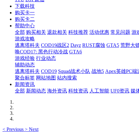
下载科技
购买卡一
购买卡二
帮助中心
全部
购买相关
退款相关
科技推荐
活动优惠
常见问题
游
游戏攻略
逃离塔科夫
COD19战区2
Dayz
RUST腐蚀
GTA5
荒野大镖
唤COD17: 黑色行动冷战
GTA6
游戏经验
行业动态
辅助动态
逃离塔科夫
COD19
Squad战术小队
战地5
Apex英雄PC端
聚合标签
网站地图
站内搜索
新闻资讯
全部
新闻动态
海外资讯
科技资讯
人工智能
UF0资讯
媒
<
Previous
>
Next