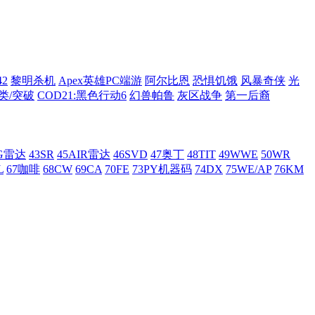
42
黎明杀机
Apex英雄PC端游
阿尔比恩
恐惧饥饿
风暴奇侠
光
类/突破
COD21:黑色行动6
幻兽帕鲁
灰区战争
第一后裔
AG雷达
43SR
45AIR雷达
46SVD
47奥丁
48TIT
49WWE
50WR
L
67咖啡
68CW
69CA
70FE
73PY机器码
74DX
75WE/AP
76KM