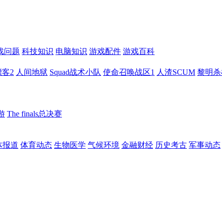
戏问题
科技知识
电脑知识
游戏配件
游戏百科
客2
人间地狱
Squad战术小队
使命召唤战区1
人渣SCUM
黎明杀
游
The finals总决赛
体报道
体育动态
生物医学
气候环境
金融财经
历史考古
军事动态