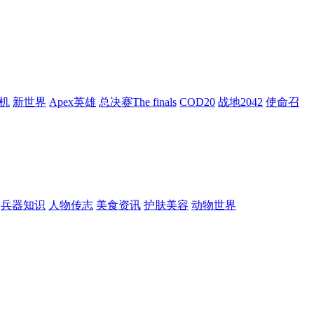
机
新世界
Apex英雄
总决赛The finals
COD20
战地2042
使命召
兵器知识
人物传志
美食资讯
护肤美容
动物世界