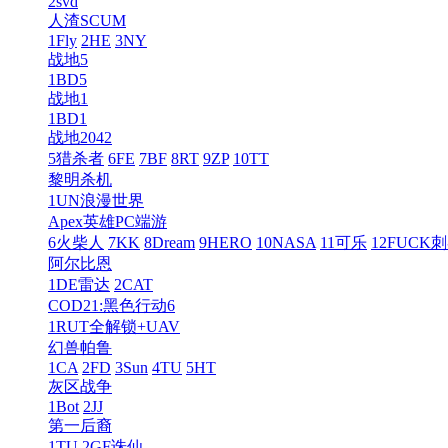
2svd
人渣SCUM
1Fly
2HE
3NY
战地5
1BD5
战地1
1BD1
战地2042
5猎杀者
6FE
7BF
8RT
9ZP
10TT
黎明杀机
1UN浪漫世界
Apex英雄PC端游
6火柴人
7KK
8Dream
9HERO
10NASA
11可乐
12FUCK
阿尔比恩
1DE雷达
2CAT
COD21:黑色行动6
1RUT全解锁+UAV
幻兽帕鲁
1CA
2FD
3Sun
4TU
5HT
灰区战争
1Bot
2JJ
第一后裔
1TU
2GF诛仙