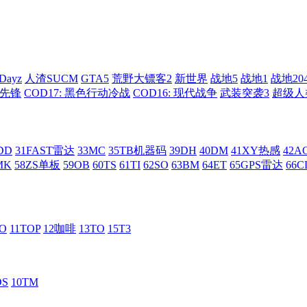
Dayz
人渣SUCM
GTA5
荒野大镖客2
新世界
战地5
战地1
战地20
: 先锋
COD17: 黑色行动冷战
COD16: 现代战争
武装突袭3
超级人
DD
31FAST雷达
33MC
35TB机器码
39DH
40DM
41XY热感
42
MK
58ZS单板
59OB
60TS
61TI
62SO
63BM
64ET
65GPS雷达
66C
RO
11TOP
12咖啡
13TO
15T3
DS
10TM