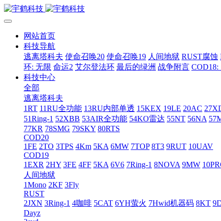
网站首页
科技导航
逃离塔科夫
使命召唤20
使命召唤19
人间地狱
RUST腐蚀
环: 无限
命运2
艾尔登法环
最后的绿洲
战争附言
COD18
科技中心
全部
逃离塔科夫
1RT
11RU全功能
13RU内部单透
15KEX
19LE
20AC
27X
51Ring-1
52XBB
53AIR全功能
54KO雷达
55NT
56NA
57
77KR
78SMG
79SKY
80RTS
COD20
1FE
2TO
3TPS
4Km
5KA
6MW
7TOP
8T3
9RUT
10UAV
COD19
1EXR
2HY
3FE
4FF
5KA
6V6
7Ring-1
8NOVA
9MW
10P
人间地狱
1Mono
2KF
3Fly
RUST
2JXN
3Ring-1
4咖啡
5CAT
6YH萤火
7Hwid机器码
8KT
9
Dayz