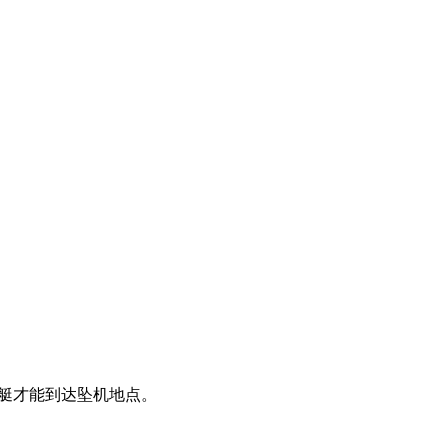
潜艇才能到达坠机地点。