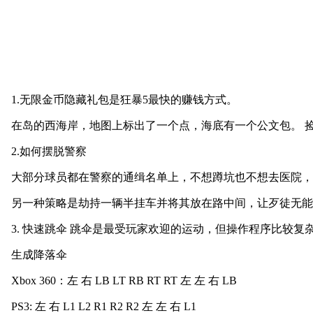
1.无限金币隐藏礼包是狂暴5最快的赚钱方式。
在岛的西海岸，地图上标出了一个点，海底有一个公文包。 
2.如何摆脱警察
大部分球员都在警察的通缉名单上，不想蹲坑也不想去医院，
另一种策略是劫持一辆半挂车并将其放在路中间，让歹徒无能
3. 快速跳伞 跳伞是最受玩家欢迎的运动，但操作程序比较复
生成降落伞
Xbox 360：左 右 LB LT RB RT RT 左 左 右 LB
PS3: 左 右 L1 L2 R1 R2 R2 左 左 右 L1