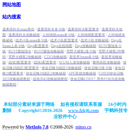
网站地图
站内搜索
逃离塔科夫steam售价
/
逃离塔科夫多少钱
/
逃离塔科夫配置要求
/
逃离塔科夫地
图
/
逃离塔科夫攻略秘籍
/
人间地狱steam多少钱
/
人间地狱配置要求
/
人间地狱攻
略秘籍
/
战术小队steam多少钱
/
战术小队配置要求
/
战术小队攻略秘籍
/
Dayz在
Steam上多少钱
/
Dayz配置要求
/
Dayz在线地图
/
Dayz攻略秘籍
/
RUST腐蚀多少
钱
/
RUST腐蚀指令
/
RUST腐蚀攻略秘籍
/
荒野大镖客2多少钱
/
荒野大镖客2作弊
码
/
荒野大镖客2攻略秘籍
/
GTA5攻略秘籍
/
新世界Steam多少钱
/
新世界攻略秘
籍
/
战地5配置要求
/
战地1配置要求
/
SCUM人渣攻略秘籍
/
黎明杀机攻略秘籍
/
使
命召唤18战区1配置要求
/
使命召唤18战区1攻略秘籍
/
使命召唤19多少钱
/
使命召
唤19配置要求
/
使命召唤19战区2攻略秘籍
/
APE英雄攻略秘籍
/
COD20使命召唤
2023攻略秘籍教程
/
战地2042攻略秘籍教程
/
使命召唤COD17: 黑色行动冷战攻略
秘籍教程
/
本站部分素材来源于网络 如有侵权请联系客服 24小时内
删除
Copyright©2016-2026
www.fzkj6.com
宇鹤科技专
业软件中心
Powered by
MetInfo 7.8
©2008-2026
mituo.cn