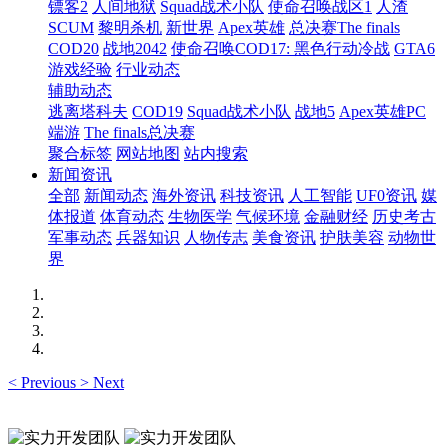
镖客2
人间地狱
Squad战术小队
使命召唤战区1
人渣
SCUM
黎明杀机
新世界
Apex英雄
总决赛The finals
COD20
战地2042
使命召唤COD17: 黑色行动冷战
GTA6
游戏经验
行业动态
辅助动态
逃离塔科夫
COD19
Squad战术小队
战地5
Apex英雄PC
端游
The finals总决赛
聚合标签
网站地图
站内搜索
新闻资讯
全部
新闻动态
海外资讯
科技资讯
人工智能
UF0资讯
媒
体报道
体育动态
生物医学
气候环境
金融财经
历史考古
军事动态
兵器知识
人物传志
美食资讯
护肤美容
动物世
界
<
Previous
>
Next