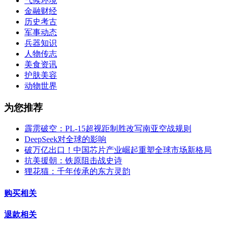
气候环境
金融财经
历史考古
军事动态
兵器知识
人物传志
美食资讯
护肤美容
动物世界
为您推荐
霹雳破空：PL-15超视距制胜改写南亚空战规则
DeepSeek对全球的影响
破万亿出口！中国芯片产业崛起重塑全球市场新格局
抗美援朝：铁原阻击战史诗
狸花猫：千年传承的东方灵韵
购买相关
退款相关