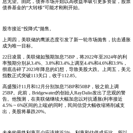
息无望。由此，债券市场开始以高收益率吸引更多资金，股票
债券基金的“大转移”可能才刚刚开始。
股市接近“投降式”抛售。
上周四，美联储的鹰派态度引发了新一轮市场抛售，抗击通胀
成为唯一目标。
22日凌晨，美联储如预期加息75BP，将2022年至2024年的利
率预期分别从3.4%、3.8%和3.4%上调至4.4%和4.6%和3.9%，
彻底击碎了2023年降息的幻想，导致美股大跌。上周五，美元
指数正式突破113关口，收于112.85。
高盛预计11月和12月分别加息75BP和50BP，较之前上调
25BP。此前，Bridgewater的创始人RayDalio发出了悲观的警
告。他预测，在美联储继续大幅加息以对抗通胀(利率接近
4.5% ~ 6%区间的上端)的同时，民间信贷大幅收缩将削减支
出，美股将暴跌20%。
未来的最终利率至少应该接近5%。利率和估值成反比，所以