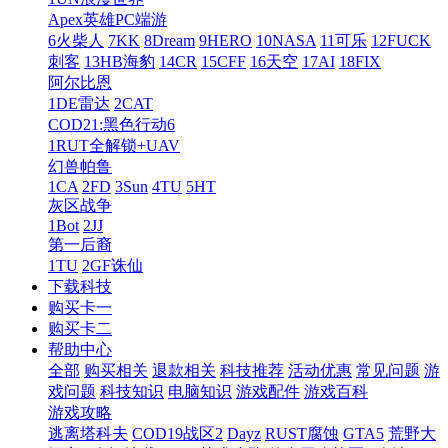
Apex英雄PC端游
6火柴人
7KK
8Dream
9HERO
10NASA
11可乐
12FUCK
刺客
13HB海豹
14CR
15CFF
16天空
17AI
18FIX
阿尔比恩
1DE雷达
2CAT
COD21:黑色行动6
1RUT全解锁+UAV
幻兽帕鲁
1CA
2FD
3Sun
4TU
5HT
灰区战争
1Bot
2JJ
第一后裔
1TU
2GF诛仙
下载科技
购买卡一
购买卡二
帮助中心
全部
购买相关
退款相关
科技推荐
活动优惠
常见问题
游
戏问题
科技知识
电脑知识
游戏配件
游戏百科
游戏攻略
逃离塔科夫
COD19战区2
Dayz
RUST腐蚀
GTA5
荒野大