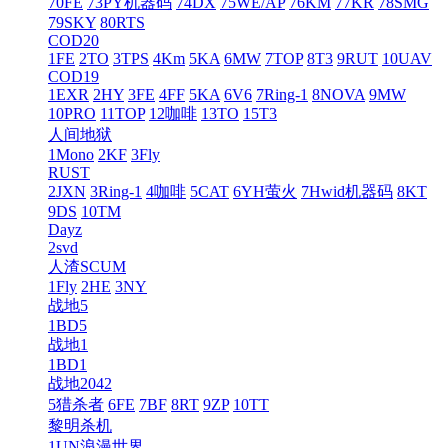
70FE
73PY机器码
74DX
75WE/AP
76KM
77KR
78SMG
79SKY
80RTS
COD20
1FE
2TO
3TPS
4Km
5KA
6MW
7TOP
8T3
9RUT
10UAV
COD19
1EXR
2HY
3FE
4FF
5KA
6V6
7Ring-1
8NOVA
9MW
10PRO
11TOP
12咖啡
13TO
15T3
人间地狱
1Mono
2KF
3Fly
RUST
2JXN
3Ring-1
4咖啡
5CAT
6YH萤火
7Hwid机器码
8KT
9DS
10TM
Dayz
2svd
人渣SCUM
1Fly
2HE
3NY
战地5
1BD5
战地1
1BD1
战地2042
5猎杀者
6FE
7BF
8RT
9ZP
10TT
黎明杀机
1UN浪漫世界