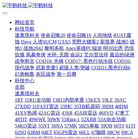
网站首页
科技导航
逃离塔科夫
使命召唤20
使命召唤19
人间地狱
RUST腐
蚀
Dayz
人渣SUCM
GTA5
荒野大镖客2
新世界
战地5
战
地1
战地2042
黎明杀机
Apex英雄PC端游
阿尔比恩
恐惧
饥饿
风暴奇侠
光环: 无限
命运2
艾尔登法环
最后的绿洲
战争附言
COD18: 先锋
COD17: 黑色行动冷战
COD16:
现代战争
武装突袭3
超级人类/突破
COD21:黑色行动6
幻兽帕鲁
灰区战争
第一后裔
科技中心
全部
逃离塔科夫
1RT
11RU全功能
13RU内部单透
15KEX
19LE
20AC
27XDD
31FAST雷达
33MC
35TB机器码
39DH
40DM
41XY热感
42AG雷达
43SR
45AIR雷达
46SVD
47奥丁
48TIT
49WWE
50WR
51Ring-1
52XBB
53AIR全功能
54KO雷达
55NT
56NA
57MK
58ZS单板
59OB
60TS
61TI
62SO
63BM
64ET
65GPS雷达
66CL
67咖啡
68CW
69CA