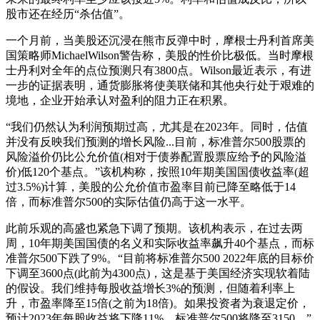
股市还在经历“杀估值”。
一个月前，当美股还沉浸在熊市反弹中时，摩根士丹利首席美
国策略师MichaelWilson警告称，美股的性价比极低。当时摩根
士丹利对全年的点位预测只有3800点。Wilson最近表示，有进
一步的证据表明，通货膨胀将使美联储和其他央行处于艰难的
境地，企业开始承认对盈利的阻力正在积累。
“我们仍然认为利润预期过高，尤其是在2023年。同时，估值
并没有反映我们预测的增长风险...目前，标准普尔500股票的
风险溢价仍比公允价值(相对于债券配置股票应给予的风险溢
价)低120个基点。”该机构称，按照10年期美国国债收益率(超
过3.5%)计算，美股的公允价值市盈率目前已降至略低于14
倍，而标准普尔500的实际估值仍高于这一水平。
此前乐观的高盛也紧急下调了预期。该机构表示，在过去两
周，10年期美国国债的名义和实际收益率飙升40个基点，而标
准普尔500下跌了9%。“目前将标准普尔500 2022年底的目标价
下调至3600点(此前为4300点)，这是基于美国经济实现软着陆
的假设。我们维持每股收益增长3%的预测，但随着利率上
升，市盈率降至15倍(之前为18倍)。如果投资者为衰退定价，
预计2023年每股收益将下降11%，标准普尔500将降至3150。”