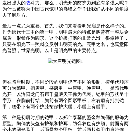
发出强大的
战
斗力。那么，明光开的防护力到底有多强大呢？
为什么被称为中国古代铠甲的巅峰之作？让我们从不同的角度
去了解对方。
最后一点尤为重要。首先，我们来看看明光启是什么样子的。
作为唐代十三甲的第一甲，明甲最大的特点是胸背有一整块金
属盾，形状多为圆形。这个护板打磨的非常光滑，很像镜子，
只要在阳光下一照就会反射出明亮的光。亮甲之名，也寓意阳
光普照，世界光明。以上是明光甲的主要特点。
但在隋唐时期，不同阶段的明甲仍有不同的形制。按年代顺序
可分为隋甲、初唐甲、盛唐甲、中唐甲、晚唐甲。一是隋代明
光开，以洛阳龙门石窟千玺殿天王像为代表。铠甲的形状呈十
字形，在胸前打结，胸前有两个圆形甲板，左右肩有批判铠
甲，腰带下有两个护膝裙保护大腿，小腿上有腿甲。
第二种是初唐时期的铠甲，以郑仁泰墓的鎏金釉陶俑的服饰为
原型。陶俑的头盔有护颈和护耳，防弹衣也有护颈。前面有两
个小的圆形装甲，后面是整个甲板。前后两片盔甲由肩带连