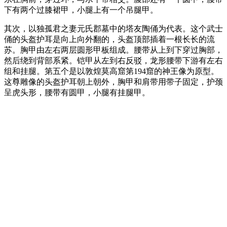
下有两个过膝裙甲，小腿上有一个吊腿甲。
其次，以独孤君之妻元氏郡墓中的塔友陶俑为代表。这个武士
俑的头盔护耳是向上向外翻的，头盔顶部插着一根长长的流
苏。胸甲由左右两层圆形甲板组成。腰带从上到下穿过胸部，
然后绕到背部系紧。铠甲从左到右反驳，龙形腰带下游有左右
组和挂腿。第五个是以敦煌莫高窟第194窟的神王像为原型。
这尊雕像的头盔护耳朝上朝外，胸甲和肩带用带子固定，护颈
呈虎头形，腰带有圆甲，小腿有挂腿甲。