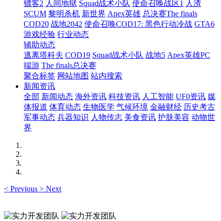
镖客2
人间地狱
Squad战术小队
使命召唤战区1
人渣
SCUM
黎明杀机
新世界
Apex英雄
总决赛The finals
COD20
战地2042
使命召唤COD17: 黑色行动冷战
GTA6
游戏经验
行业动态
辅助动态
逃离塔科夫
COD19
Squad战术小队
战地5
Apex英雄PC
端游
The finals总决赛
聚合标签
网站地图
站内搜索
新闻资讯
全部
新闻动态
海外资讯
科技资讯
人工智能
UF0资讯
媒
体报道
体育动态
生物医学
气候环境
金融财经
历史考古
军事动态
兵器知识
人物传志
美食资讯
护肤美容
动物世
界
<
Previous
>
Next