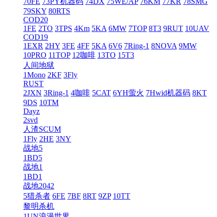
70FE
73PY机器码
74DX
75WE/AP
76KM
77KR
78SMG
79SKY
80RTS
COD20
1FE
2TO
3TPS
4Km
5KA
6MW
7TOP
8T3
9RUT
10UAV
COD19
1EXR
2HY
3FE
4FF
5KA
6V6
7Ring-1
8NOVA
9MW
10PRO
11TOP
12咖啡
13TO
15T3
人间地狱
1Mono
2KF
3Fly
RUST
2JXN
3Ring-1
4咖啡
5CAT
6YH萤火
7Hwid机器码
8KT
9DS
10TM
Dayz
2svd
人渣SCUM
1Fly
2HE
3NY
战地5
1BD5
战地1
1BD1
战地2042
5猎杀者
6FE
7BF
8RT
9ZP
10TT
黎明杀机
1UN浪漫世界