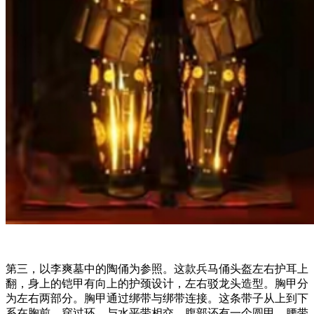
第三，以李爽墓中的陶俑为参照。这款兵马俑头盔左右护耳上
翻，身上的铠甲有向上的护颈设计，左右驳龙头造型。胸甲分
为左右两部分。胸甲通过绑带与绑带连接。这条带子从上到下
系在胸前，穿过环，与水平带相交。腹部还有一个圆甲，腰带