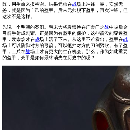
阵，用生命来报答谢。结果元帅在
战
场上冲锋一圈，安然无
恙，就是因为自己的盔甲。后来元帅脱下盔甲，再次冲锋，但
这次不是这样。
先说一个明朝的案例。明末大将袁崇焕在广渠门之
战
中被后金
弓箭手射成刺猬。正是因为有盔甲的保护，这些箭没能穿透盔
甲，袁崇焕才在
战
场上活了下来。从这里不难看出，盔甲在
战
场上可以防御对方的弓箭，可以抵挡对方的刀剑劈砍。有了盔
甲，士兵在
战
场上才有更大的生存机会。那么，作为如此重要
的盔甲，亮甲是如何最终消失在历史中的呢？