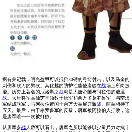
据有关记载，明光盔甲可以抵挡80磅的弓箭射击，以及马奎的
刺伤和砍刀的劈砍。其优越的防护性能使唐骏在
战
场上所向披
靡。历史上著名的厄洛斯之
战
就是大唐帝国与阿拉伯的遭遇
战
。大唐将军高仙芝率领数千唐军和两万多葛罗鲁军，与南汉
军结成联军，与阿拉伯帝国十余万大军展开激
战
。两军相持了
五天。最后，由于格罗鲁军的反叛，唐军被阿拉伯人打败，这
是唐军唯一一次被打败。
从唐军参
战
人数可以看出，唐军之所以能够以少量兵力对抗十