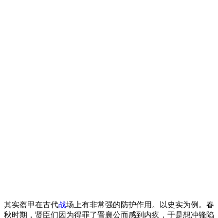
其实盔甲在古代
战
场上有非常强的防护作用。以史实为例。春
秋时期，贤臣们因为得罪了晋襄公而感到内疚，于是想冲锋陷