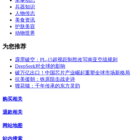
军事动态
兵器知识
人物传志
美食资讯
护肤美容
动物世界
为您推荐
霹雳破空：PL-15超视距制胜改写南亚空战规则
DeepSeek对全球的影响
破万亿出口！中国芯片产业崛起重塑全球市场新格局
抗美援朝：铁原阻击战史诗
狸花猫：千年传承的东方灵韵
购买相关
退款相关
网站地图
站内搜索