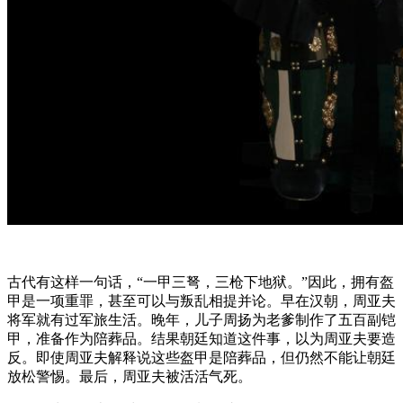
古代有这样一句话，“一甲三弩，三枪下地狱。”因此，拥有盔
甲是一项重罪，甚至可以与叛乱相提并论。早在汉朝，周亚夫
将军就有过军旅生活。晚年，儿子周扬为老爹制作了五百副铠
甲，准备作为陪葬品。结果朝廷知道这件事，以为周亚夫要造
反。即使周亚夫解释说这些盔甲是陪葬品，但仍然不能让朝廷
放松警惕。最后，周亚夫被活活气死。