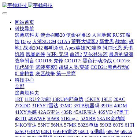
网站首页
科技导航
逃离塔科夫
使命召唤20
使命召唤19
人间地狱
RUST腐
蚀
Dayz
人渣SUCM
GTA5
荒野大镖客2
新世界
战地5
战
地1
战地2042
黎明杀机
Apex英雄PC端游
阿尔比恩
恐惧
饥饿
风暴奇侠
光环: 无限
命运2
艾尔登法环
最后的绿洲
战争附言
COD18: 先锋
COD17: 黑色行动冷战
COD16:
现代战争
武装突袭3
超级人类/突破
COD21:黑色行动6
幻兽帕鲁
灰区战争
第一后裔
科技中心
全部
逃离塔科夫
1RT
11RU全功能
13RU内部单透
15KEX
19LE
20AC
27XDD
31FAST雷达
33MC
35TB机器码
39DH
40DM
41XY热感
42AG雷达
43SR
45AIR雷达
46SVD
47奥丁
48TIT
49WWE
50WR
51Ring-1
52XBB
53AIR全功能
54KO雷达
55NT
56NA
57MK
58ZS单板
59OB
60TS
61TI
62SO
63BM
64ET
65GPS雷达
66CL
67咖啡
68CW
69CA