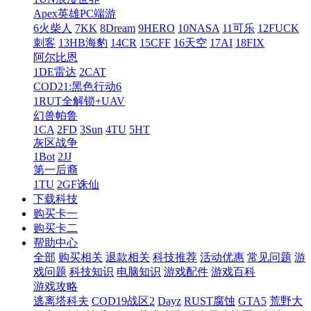
Apex英雄PC端游
6火柴人
7KK
8Dream
9HERO
10NASA
11可乐
12FUCK
刺客
13HB海豹
14CR
15CFF
16天空
17AI
18FIX
阿尔比恩
1DE雷达
2CAT
COD21:黑色行动6
1RUT全解锁+UAV
幻兽帕鲁
1CA
2FD
3Sun
4TU
5HT
灰区战争
1Bot
2JJ
第一后裔
1TU
2GF诛仙
下载科技
购买卡一
购买卡二
帮助中心
全部
购买相关
退款相关
科技推荐
活动优惠
常见问题
游
戏问题
科技知识
电脑知识
游戏配件
游戏百科
游戏攻略
逃离塔科夫
COD19战区2
Dayz
RUST腐蚀
GTA5
荒野大