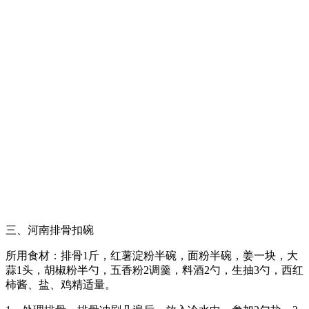
三、河南排骨扣碗
所用食材：排骨1斤，红薯淀粉半碗，面粉半碗，姜一块，大
蒜1头，胡椒粉半勺，五香粉2调羹，料酒2勺，生抽3勺，西红
柿酱、盐、鸡精适量。