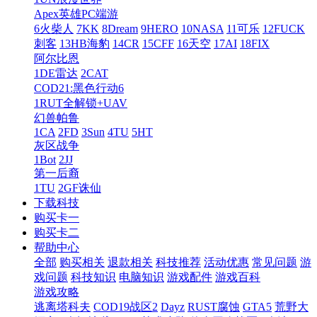
Apex英雄PC端游
6火柴人
7KK
8Dream
9HERO
10NASA
11可乐
12FUCK
刺客
13HB海豹
14CR
15CFF
16天空
17AI
18FIX
阿尔比恩
1DE雷达
2CAT
COD21:黑色行动6
1RUT全解锁+UAV
幻兽帕鲁
1CA
2FD
3Sun
4TU
5HT
灰区战争
1Bot
2JJ
第一后裔
1TU
2GF诛仙
下载科技
购买卡一
购买卡二
帮助中心
全部
购买相关
退款相关
科技推荐
活动优惠
常见问题
游
戏问题
科技知识
电脑知识
游戏配件
游戏百科
游戏攻略
逃离塔科夫
COD19战区2
Dayz
RUST腐蚀
GTA5
荒野大