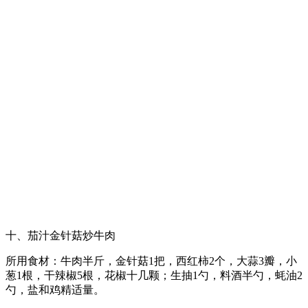
十、茄汁金针菇炒牛肉
所用食材：牛肉半斤，金针菇1把，西红柿2个，大蒜3瓣，小
葱1根，干辣椒5根，花椒十几颗；生抽1勺，料酒半勺，蚝油2
勺，盐和鸡精适量。