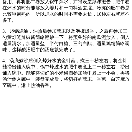
备用。再将肥牛卷放入锅中焯水，并将表层浮沫撇去，肥牛卷
在焯水的时分能够放入姜片和一勺料酒去腥。冷冻的肥牛卷是
比较容易熟的，所以焯水的时间不需要太长，10秒左右就差不
多了。
3、起锅烧油，油热后参加蒜末以及泡椒爆香，之后再参加三
勺黄灯笼辣椒酱简略翻炒一下，将预备好的南瓜泥放入，倒入
适量清水，加适量盐、半勺白糖、三勺白醋、适量鸡精简略调
味，这样酸汤肥牛的汤底就完成了。
4、汤底煮沸后倒入焯好水的金针菇，煮三十秒左右，将金针
菇捞出铺入碗中，锅中焯过水的肥牛卷煮上二十秒左右，捞出
铺入碗中。能够将切好的小米椒圈参加汤中煮上一小会，再将
汤汁倒入碗中，装盘完成后，将切好的蒜末、香葱、白芝麻放
至碗中，淋上热油香香。