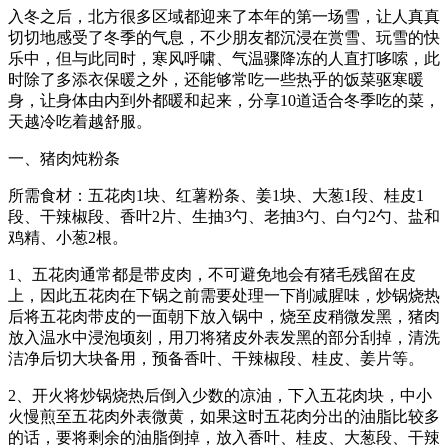
入冬之后，北方很多区域都迎来了本年的第一场雪，让人真真
切切地感受了冬季的气息，不少朋友都沉浸在赏雪、玩雪的快
乐中，但与此同时，寒风呼啸、气温骤降冻的人直打哆嗦，此
时除了多添衣保暖之外，还能够常吃一些热乎的饭菜驱寒暖
身，让身体由内到外都暖和起来，分享10道适合冬季吃的菜，
天越冷吃着越舒服。
一、猪肉炖粉条
所需食材：五花肉1块、红薯粉条、姜1块、大葱1段、桂皮1
段、干辣椒段、香叶2片、生抽3勺、老抽3勺、白勺2勺、盐和
鸡精、小葱2根。
1、五花肉通常都是带皮肉，不可避免地会有猪毛残留在皮
上，因此五花肉在下锅之前需要处理一下削减腥味，炒锅烧热
后将五花肉带皮的一面朝下放入锅中，烧至皮稍微发黑，猪肉
放入温水中浸泡顷刻，用刀将猪皮外表发黑的部分刮掉，清洗
洁净后切大块备用，预备香叶、干辣椒段、桂皮、姜片等。
2、开火将炒锅烧热后倒入少数的凉油，下入五花肉块，中小
火慢煎至五花肉外表微黄，如果这时五花肉分出的油脂比较多
的话，要将剩余的油脂倒掉，放入香叶、桂皮、大葱段、干辣