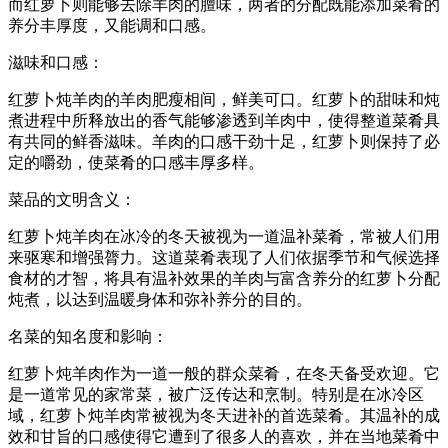
而红萝卜则能够去除羊肉的膻味，两者的分配既能添加菜肴的
养分丰厚度，又能调和口感。
滋味和口感：
红萝卜炖羊肉的羊肉肥瘦相间，鲜美可口。红萝卜的甜味和炖
煮进程中所释放出的香气能够渗透到羊肉中，使得整道菜肴具
有共同的鲜香滋味。羊肉的口感干劲十足，红萝卜则保持了必
定的嚼劲，使菜肴的口感丰厚多样。
菜品的文明含义：
红萝卜炖羊肉在冰冷的冬天被视为一道温补菜肴，常被人们用
来驱寒和增强膂力。这道菜肴表现了人们依据季节和气候选择
食材的才智，将具有温补效果的羊肉与富含养分的红萝卜分配
炖煮，以达到温暖身体和弥补养分的目的。
名菜的知名度和影响：
红萝卜炖羊肉作为一道一般的群众菜肴，在冬天备受欢迎。它
是一道常见的家常菜，被广泛传达和烹制。特别是在冰冷区
域，红萝卜炖羊肉常被视为冬天进补的首选菜肴。其温补的成
效和甘旨的口感使得它遭到了很多人的喜欢，并在当地菜肴中