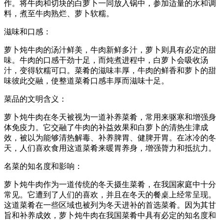
作。将牛肉和切块的白萝卜一同放入锅中，参加适量的水和调
料，煮至牛肉熟烂、萝卜软糯。
滋味和口感：
萝卜炖牛肉的汤汁鲜美，牛肉新鲜多汁，萝卜则具有必定的甜
味。牛肉的口感干劲十足，而炖煮进程中，白萝卜会吸收汤
汁，变得软糯可口。菜肴的滋味丰厚，牛肉的鲜香和萝卜的甜
味彼此交融，使整道菜肴口感丰厚而滋味十足。
菜品的文明含义：
萝卜炖牛肉在冬天被视为一道补养菜肴，常用来驱寒和增强身
体免疫力。它交融了牛肉的补益效果和白萝卜的清热生津成
效，被以为能够清热解毒、补养脾胃、健脾开胃。在冰冷的冬
天，人们喜欢食用这道菜肴来暖胃养身，增强膂力和抵抗力。
名菜的知名度和影响：
萝卜炖牛肉作为一道传统的冬天摄生菜肴，在我国家庭中十分
常见。它遭到了人们的喜欢，并且在冬天的餐桌上经常呈现。
这道菜肴在一些区域也被列为冬天进补的首选菜肴。因为其甘
旨和补养成效，萝卜炖牛肉在我国菜肴中具有必定的知名度和