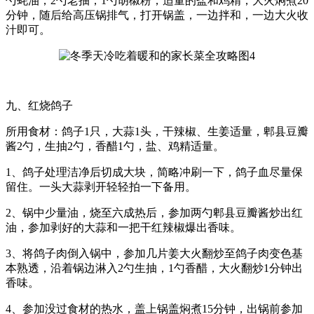
勺蚝油，2勺老抽，1勺胡椒粉，适量的盐和鸡精，大火焖煮20
分钟，随后给高压锅排气，打开锅盖，一边拌和，一边大火收
汁即可。
九、红烧鸽子
所用食材：鸽子1只，大蒜1头，干辣椒、生姜适量，郫县豆瓣
酱2勺，生抽2勺，香醋1勺，盐、鸡精适量。
1、鸽子处理洁净后切成大块，简略冲刷一下，鸽子血尽量保
留住。一头大蒜剥开轻轻拍一下备用。
2、锅中少量油，烧至六成热后，参加两勺郫县豆瓣酱炒出红
油，参加剥好的大蒜和一把干红辣椒爆出香味。
3、将鸽子肉倒入锅中，参加几片姜大火翻炒至鸽子肉变色基
本熟透，沿着锅边淋入2勺生抽，1勺香醋，大火翻炒1分钟出
香味。
4、参加没过食材的热水，盖上锅盖焖煮15分钟，出锅前参加