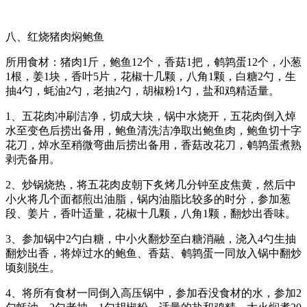
八、红烧猪肉焖鲍鱼
所用食材：猪肉1斤，鲍鱼12个，香菇1把，鹌鹑蛋12个，小葱
1根，姜1块，香叶5片，花椒十几颗，八角1颗，白糖2勺，生
抽4勺，蚝油2勺，老抽2勺，胡椒粉1勺，盐和鸡精适量。
1、五花肉冲刷洁净，切成大块，锅中水烧开，五花肉倒入焯
水至变色后捞出备用，鲍鱼清洗洁净取出鲍鱼肉，鲍鱼切十字
花刀，焯水至稍微弯曲后捞出备用，香菇改花刀，鹌鹑蛋煮熟
剥壳备用。
2、炒锅烧热，将五花肉皮朝下炙烤几分钟至皮焦黄，然后中
小火将几个面都煎出油脂，锅内油脂比较多的时分，参加葱
段、姜片，香叶适量，花椒十几颗，八角1颗，翻炒出香味。
3、参加锅中2勺白糖，中小火翻炒至白糖消融，浇入4勺生抽
翻炒出香，将焯过水的鲍鱼、香菇、鹌鹑蛋一同放入锅中翻炒
顷刻脱生。
4、将所有食材一同倒入高压锅中，参加吞没食材的水，参加2