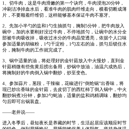
1、切牛肉，这是牛肉滑嫩的第一个诀窍，牛肉浸泡20分钟，
冲刷洁净掉血水后，看准牛肉的肌肉纤维走向，横着切断成薄
片，不要顺着纤维切，这样能够基本保证牛肉不塞牙。
2、先加小半勺的盐和1勺生抽抓匀，腌制5分钟，把牛肉放入
碗中，加的水要刚好没过牛肉，不停地抓匀，让碗中的水分全
部被牛肉吸收掉，吸收过水分的牛肉晶莹透亮，依据个人口味
参加适量的胡椒粉，1勺干淀粉，1勺左右的油，抓匀后锁住水
分，腌制牛肉的工作就完成了。
3、锅中适量的油，将处理好的金针菇放入中火慢炒，直到金
针菇稍微有些焦黄后捞出备用，炒锅中放油，油温六成热后，
将腌制好的牛肉倒入锅中翻炒，炒至变色。
4、参加蒜片，葱段，干辣椒，花椒进行“倒炝锅”出香味，将
现已炒出香味的金针菇，去皮切丁的西红柿丁倒入锅中，中火
翻炒焖煮3分钟，参加2勺蚝油，适量的盐和鸡精调味，翻炒均
匀后即可出锅装盘。
——老井说——
进入冬季后，昼短夜长是养藏的时节，生活起居应该顺应时节
的特色，做到早睡晚起，早睡能够保养人体阳气、坚持身体温