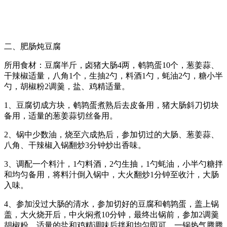
二、肥肠炖豆腐
所用食材：豆腐半斤，卤猪大肠4两，鹌鹑蛋10个，葱姜蒜、
干辣椒适量，八角1个，生抽2勺，料酒1勺，蚝油2勺，糖小半
勺，胡椒粉2调羹，盐、鸡精适量。
1、豆腐切成方块，鹌鹑蛋煮熟后去皮备用，猪大肠斜刀切块
备用，适量的葱姜蒜切丝备用。
2、锅中少数油，烧至六成热后，参加切过的大肠、葱姜蒜、
八角、干辣椒入锅翻炒3分钟炒出香味。
3、调配一个料汁，1勺料酒，2勺生抽，1勺蚝油，小半勺糖拌
和均匀备用，将料汁倒入锅中，大火翻炒1分钟至收汁，大肠
入味。
4、参加没过大肠的清水，参加切好的豆腐和鹌鹑蛋，盖上锅
盖，大火烧开后，中火焖煮10分钟，最终出锅前，参加2调羹
胡椒粉，适量的盐和鸡精调味后拌和均匀即可，一锅热气腾腾