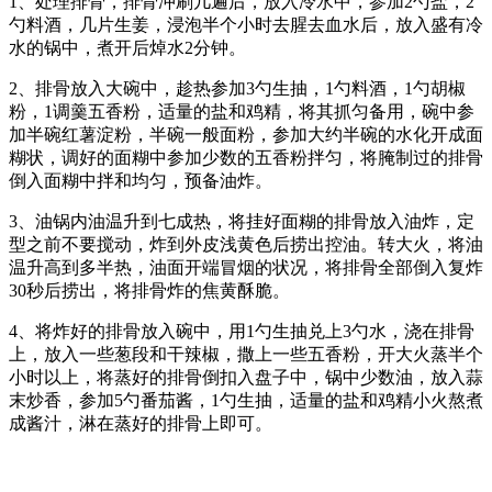
1、处理排骨，排骨冲刷几遍后，放入冷水中，参加2勺盐，2
勺料酒，几片生姜，浸泡半个小时去腥去血水后，放入盛有冷
水的锅中，煮开后焯水2分钟。
2、排骨放入大碗中，趁热参加3勺生抽，1勺料酒，1勺胡椒
粉，1调羹五香粉，适量的盐和鸡精，将其抓匀备用，碗中参
加半碗红薯淀粉，半碗一般面粉，参加大约半碗的水化开成面
糊状，调好的面糊中参加少数的五香粉拌匀，将腌制过的排骨
倒入面糊中拌和均匀，预备油炸。
3、油锅内油温升到七成热，将挂好面糊的排骨放入油炸，定
型之前不要搅动，炸到外皮浅黄色后捞出控油。转大火，将油
温升高到多半热，油面开端冒烟的状况，将排骨全部倒入复炸
30秒后捞出，将排骨炸的焦黄酥脆。
4、将炸好的排骨放入碗中，用1勺生抽兑上3勺水，浇在排骨
上，放入一些葱段和干辣椒，撒上一些五香粉，开大火蒸半个
小时以上，将蒸好的排骨倒扣入盘子中，锅中少数油，放入蒜
末炒香，参加5勺番茄酱，1勺生抽，适量的盐和鸡精小火熬煮
成酱汁，淋在蒸好的排骨上即可。