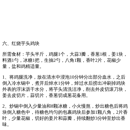
六、红烧芋头鸡块
所需食材：芋头半斤，鸡腿1个，大蒜3瓣，香葱1根，姜1块，
料酒1勺，冰糖1把，生抽2勺，八角1颗，香叶2片，花椒少
量，盐和鸡精适量。
1、将鸡腿洗净，放在清水中浸泡10分钟分出部分血水，之后
倒入冷水锅中，煮开后焯水1分钟，焯过水后捞出冲刷掉鸡块
外表的浮沫沥干水分，将芋头清洗洁净，削去外皮切滚刀块，
姜去皮切片，蒜切片，香葱切成葱花备用。
2、炒锅中倒入少量油和8颗冰糖，小火慢熬，炒出糖色后将鸡
块倒入糖色中，待糖色均匀的包裹鸡块后参加1颗八角，2片香
叶，少量花椒，切好的姜片和蒜瓣，持续翻炒3分钟至炒出香
味。