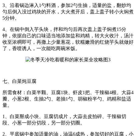
3、沿着锅边淋入1勺料酒，参加2勺生抽，适量的盐，翻炒均
匀后倒入没过鸡块的开水，大火煮开后，盖上盖子转小火焖煮
5分钟。
4、在锅中倒入芋头块，拌和均匀后再次盖上盖子焖煮15分
钟，依据自己的口味适当地添加盐和鸡精，转大火收汁，汤汁
收至浓稠即可，再撒上少量葱花，软糯嫩滑的红烧芋头就做好
了，香喷诱人，一次能吃两碗米饭。
七、白菜炖豆腐
所需食材：白菜半颗、豆腐1块、虾皮1把、干辣椒4根、大蒜4
瓣、小葱2根、生抽2勺、老抽1勺、胡椒粉半勺、鸡精和盐适
量。
1、白菜掰成小块、豆腐切成片，大蒜去皮拍碎、干辣椒切
段、小葱一部分切段，另一部分切圈。
2、平底锅中参加适量的油，油温6成热，参加切好的豆腐，小