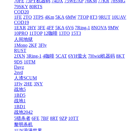
70FE
73PY机器码
74DX
75WE/AP
76KM
77KR
78SMG
79SKY
80RTS
COD20
1FE
2TO
3TPS
4Km
5KA
6MW
7TOP
8T3
9RUT
10UAV
COD19
1EXR
2HY
3FE
4FF
5KA
6V6
7Ring-1
8NOVA
9MW
10PRO
11TOP
12咖啡
13TO
15T3
人间地狱
1Mono
2KF
3Fly
RUST
2JXN
3Ring-1
4咖啡
5CAT
6YH萤火
7Hwid机器码
8KT
9DS
10TM
Dayz
2svd
人渣SCUM
1Fly
2HE
3NY
战地5
1BD5
战地1
1BD1
战地2042
5猎杀者
6FE
7BF
8RT
9ZP
10TT
黎明杀机
1UN浪漫世界