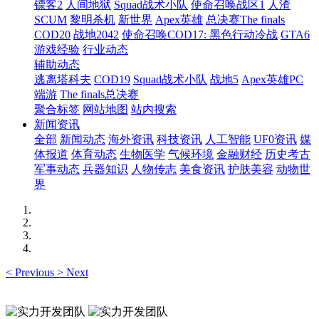
镖客2
人间地狱
Squad战术小队
使命召唤战区1
人渣
SCUM
黎明杀机
新世界
Apex英雄
总决赛The finals
COD20
战地2042
使命召唤COD17: 黑色行动冷战
GTA6
游戏经验
行业动态
辅助动态
逃离塔科夫
COD19
Squad战术小队
战地5
Apex英雄PC
端游
The finals总决赛
聚合标签
网站地图
站内搜索
新闻资讯
全部
新闻动态
海外资讯
科技资讯
人工智能
UF0资讯
媒
体报道
体育动态
生物医学
气候环境
金融财经
历史考古
军事动态
兵器知识
人物传志
美食资讯
护肤美容
动物世
界
<
Previous
>
Next