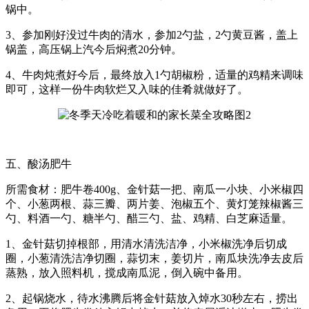
锅中。
3、参加刚好没过牛肉的清水，参加2勺盐，2勺黄豆酱，盖上
锅盖，高压锅上汽今后焖煮20分钟。
4、牛肉炖煮好今后，最终放入1勺胡椒粉，适量的鸡精来调味
即可，这样一份牛肉软烂又入味的佳肴就做好了。
五、酸汤肥牛
所需食材：肥牛卷400g、金针菇一把、南瓜一小块、小米椒四
个、小葱两根、蒜三瓣、两片姜、泡椒五个、黄灯笼辣椒酱三
勺、料酒一勺、糖半勺、醋三勺、盐、鸡精、白芝麻适量。
1、金针菇切掉根部，用清水清洗洁净，小米椒洗净后切成
圈，小葱清洗洁净切圈，蒜切末，姜切片，南瓜块洗净去皮后
蒸熟，放入照料机，搅成南瓜泥，倒入碗中备用。
2、起锅烧水，待水沸腾后将金针菇放入焯水30秒左右，捞出