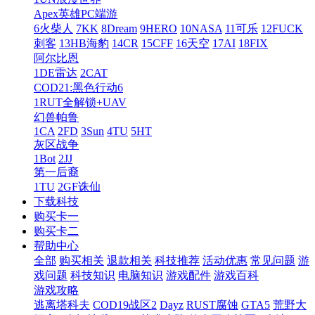
Apex英雄PC端游
6火柴人
7KK
8Dream
9HERO
10NASA
11可乐
12FUCK
刺客
13HB海豹
14CR
15CFF
16天空
17AI
18FIX
阿尔比恩
1DE雷达
2CAT
COD21:黑色行动6
1RUT全解锁+UAV
幻兽帕鲁
1CA
2FD
3Sun
4TU
5HT
灰区战争
1Bot
2JJ
第一后裔
1TU
2GF诛仙
下载科技
购买卡一
购买卡二
帮助中心
全部
购买相关
退款相关
科技推荐
活动优惠
常见问题
游
戏问题
科技知识
电脑知识
游戏配件
游戏百科
游戏攻略
逃离塔科夫
COD19战区2
Dayz
RUST腐蚀
GTA5
荒野大