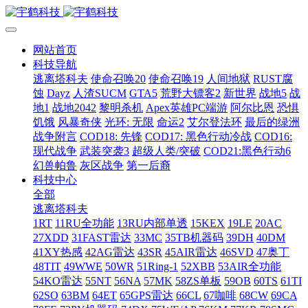
网站首页
科技导航
逃离塔科夫
使命召唤20
使命召唤19
人间地狱
RUST腐
蚀
Dayz
人渣SUCM
GTA5
荒野大镖客2
新世界
战地5
战
地1
战地2042
黎明杀机
Apex英雄PC端游
阿尔比恩
恐惧
饥饿
风暴奇侠
光环: 无限
命运2
艾尔登法环
最后的绿洲
战争附言
COD18: 先锋
COD17: 黑色行动冷战
COD16:
现代战争
武装突袭3
超级人类/突破
COD21:黑色行动6
幻兽帕鲁
灰区战争
第一后裔
科技中心
全部
逃离塔科夫
1RT
11RU全功能
13RU内部单透
15KEX
19LE
20AC
27XDD
31FAST雷达
33MC
35TB机器码
39DH
40DM
41XY热感
42AG雷达
43SR
45AIR雷达
46SVD
47奥丁
48TIT
49WWE
50WR
51Ring-1
52XBB
53AIR全功能
54KO雷达
55NT
56NA
57MK
58ZS单板
59OB
60TS
61TI
62SO
63BM
64ET
65GPS雷达
66CL
67咖啡
68CW
69CA