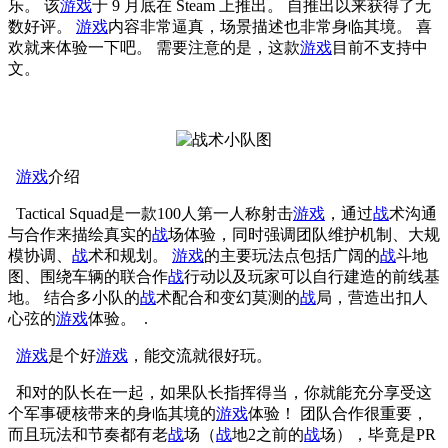
乐。 该
游戏
于 9 月底在 Steam 上推出。 自推出以来获得了无
数好评。
游戏
内容非常逼真，场景描述也非常身临其境。 喜
欢就来体验一下吧。 需要注意的是，这款
游戏
目前不支持中
文。
游戏
介绍
Tactical Squad是一款100人第一人称射击
游戏
，通过
战
术沟通
与合作来描绘真实的
战
场体验，同时强调团队维护机制、大规
模协调、
战
术和规划。
游戏
的主要玩法点包括广阔的
战
斗地
图、围绕车辆的联合作
战
行动以及玩家可以自行建造的前线基
地。 结合多小队的
战
术配合和变幻莫测的
战
局，营造出扣人
心弦的
游戏
体验。 .
游戏
是个好
游戏
，能交流就很好玩。
和对的队长在一起，如果队长指挥得当，你就能充分享受这
个军事硬核带来的身临其境的
游戏
体验！ 团队合作很重要，
而且玩法和节奏都有老
战
场（
战
地2之前的
战
场），毕竟是PR