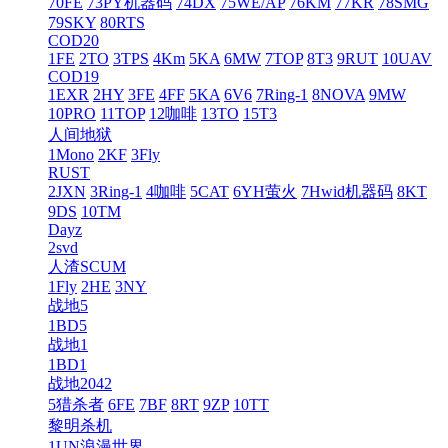
70FE
73PY机器码
74DX
75WE/AP
76KM
77KR
78SMG
79SKY
80RTS
COD20
1FE
2TO
3TPS
4Km
5KA
6MW
7TOP
8T3
9RUT
10UAV
COD19
1EXR
2HY
3FE
4FF
5KA
6V6
7Ring-1
8NOVA
9MW
10PRO
11TOP
12咖啡
13TO
15T3
人间地狱
1Mono
2KF
3Fly
RUST
2JXN
3Ring-1
4咖啡
5CAT
6YH萤火
7Hwid机器码
8KT
9DS
10TM
Dayz
2svd
人渣SCUM
1Fly
2HE
3NY
战地5
1BD5
战地1
1BD1
战地2042
5猎杀者
6FE
7BF
8RT
9ZP
10TT
黎明杀机
1UN浪漫世界