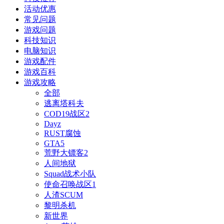
活动优惠
常见问题
游戏问题
科技知识
电脑知识
游戏配件
游戏百科
游戏攻略
全部
逃离塔科夫
COD19战区2
Dayz
RUST腐蚀
GTA5
荒野大镖客2
人间地狱
Squad战术小队
使命召唤战区1
人渣SCUM
黎明杀机
新世界