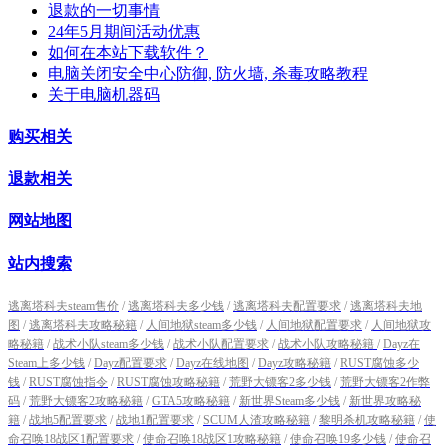
退款的一切事情
24年5月期间活动优惠
如何在本站下载软件？
电脑关闭安全中心防御, 防火墙, 杀毒攻略教程
关于电脑机器码
购买相关
退款相关
网站地图
站内搜索
逃离塔科夫steam售价
/
逃离塔科夫多少钱
/
逃离塔科夫配置要求
/
逃离塔科夫地
图
/
逃离塔科夫攻略秘籍
/
人间地狱steam多少钱
/
人间地狱配置要求
/
人间地狱攻
略秘籍
/
战术小队steam多少钱
/
战术小队配置要求
/
战术小队攻略秘籍
/
Dayz在
Steam上多少钱
/
Dayz配置要求
/
Dayz在线地图
/
Dayz攻略秘籍
/
RUST腐蚀多少
钱
/
RUST腐蚀指令
/
RUST腐蚀攻略秘籍
/
荒野大镖客2多少钱
/
荒野大镖客2作弊
码
/
荒野大镖客2攻略秘籍
/
GTA5攻略秘籍
/
新世界Steam多少钱
/
新世界攻略秘
籍
/
战地5配置要求
/
战地1配置要求
/
SCUM人渣攻略秘籍
/
黎明杀机攻略秘籍
/
使
命召唤18战区1配置要求
/
使命召唤18战区1攻略秘籍
/
使命召唤19多少钱
/
使命召