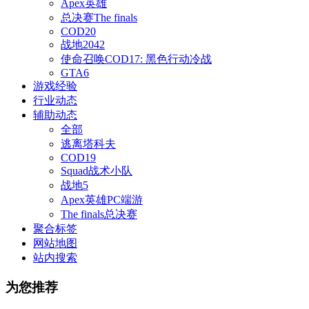
Apex英雄
总决赛The finals
COD20
战地2042
使命召唤COD17: 黑色行动冷战
GTA6
游戏经验
行业动态
辅助动态
全部
逃离塔科夫
COD19
Squad战术小队
战地5
Apex英雄PC端游
The finals总决赛
聚合标签
网站地图
站内搜索
为您推荐