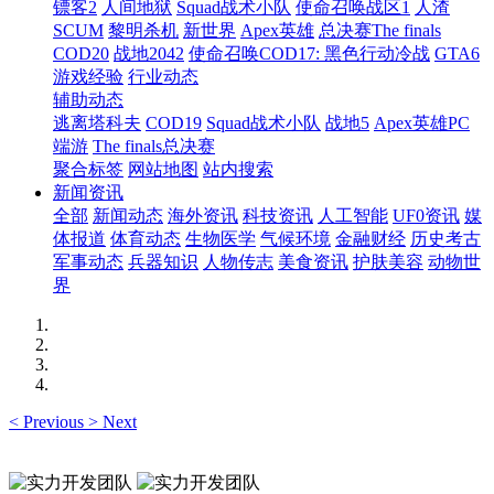
镖客2
人间地狱
Squad战术小队
使命召唤战区1
人渣
SCUM
黎明杀机
新世界
Apex英雄
总决赛The finals
COD20
战地2042
使命召唤COD17: 黑色行动冷战
GTA6
游戏经验
行业动态
辅助动态
逃离塔科夫
COD19
Squad战术小队
战地5
Apex英雄PC
端游
The finals总决赛
聚合标签
网站地图
站内搜索
新闻资讯
全部
新闻动态
海外资讯
科技资讯
人工智能
UF0资讯
媒
体报道
体育动态
生物医学
气候环境
金融财经
历史考古
军事动态
兵器知识
人物传志
美食资讯
护肤美容
动物世
界
<
Previous
>
Next