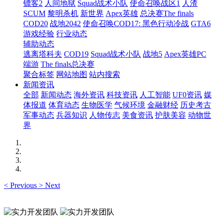
镖客2
人间地狱
Squad战术小队
使命召唤战区1
人渣
SCUM
黎明杀机
新世界
Apex英雄
总决赛The finals
COD20
战地2042
使命召唤COD17: 黑色行动冷战
GTA6
游戏经验
行业动态
辅助动态
逃离塔科夫
COD19
Squad战术小队
战地5
Apex英雄PC
端游
The finals总决赛
聚合标签
网站地图
站内搜索
新闻资讯
全部
新闻动态
海外资讯
科技资讯
人工智能
UF0资讯
媒
体报道
体育动态
生物医学
气候环境
金融财经
历史考古
军事动态
兵器知识
人物传志
美食资讯
护肤美容
动物世
界
<
Previous
>
Next