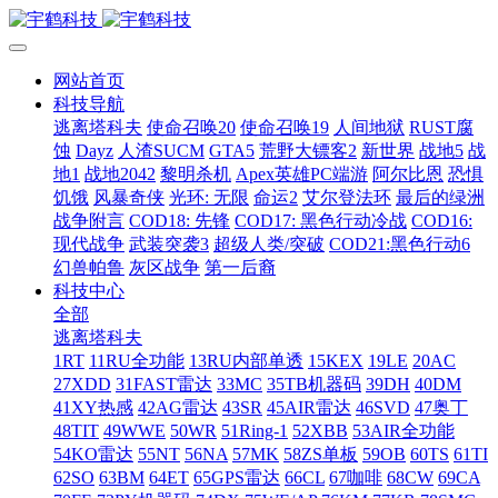
网站首页
科技导航
逃离塔科夫
使命召唤20
使命召唤19
人间地狱
RUST腐
蚀
Dayz
人渣SUCM
GTA5
荒野大镖客2
新世界
战地5
战
地1
战地2042
黎明杀机
Apex英雄PC端游
阿尔比恩
恐惧
饥饿
风暴奇侠
光环: 无限
命运2
艾尔登法环
最后的绿洲
战争附言
COD18: 先锋
COD17: 黑色行动冷战
COD16:
现代战争
武装突袭3
超级人类/突破
COD21:黑色行动6
幻兽帕鲁
灰区战争
第一后裔
科技中心
全部
逃离塔科夫
1RT
11RU全功能
13RU内部单透
15KEX
19LE
20AC
27XDD
31FAST雷达
33MC
35TB机器码
39DH
40DM
41XY热感
42AG雷达
43SR
45AIR雷达
46SVD
47奥丁
48TIT
49WWE
50WR
51Ring-1
52XBB
53AIR全功能
54KO雷达
55NT
56NA
57MK
58ZS单板
59OB
60TS
61TI
62SO
63BM
64ET
65GPS雷达
66CL
67咖啡
68CW
69CA