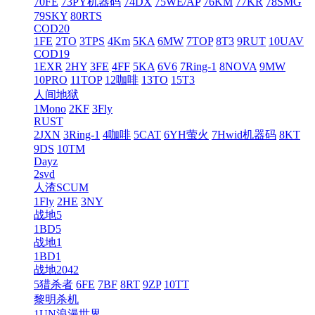
70FE
73PY机器码
74DX
75WE/AP
76KM
77KR
78SMG
79SKY
80RTS
COD20
1FE
2TO
3TPS
4Km
5KA
6MW
7TOP
8T3
9RUT
10UAV
COD19
1EXR
2HY
3FE
4FF
5KA
6V6
7Ring-1
8NOVA
9MW
10PRO
11TOP
12咖啡
13TO
15T3
人间地狱
1Mono
2KF
3Fly
RUST
2JXN
3Ring-1
4咖啡
5CAT
6YH萤火
7Hwid机器码
8KT
9DS
10TM
Dayz
2svd
人渣SCUM
1Fly
2HE
3NY
战地5
1BD5
战地1
1BD1
战地2042
5猎杀者
6FE
7BF
8RT
9ZP
10TT
黎明杀机
1UN浪漫世界