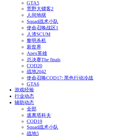
GTA5
荒野大镖客2
人间地狱
Squad战术小队
使命召唤战区1
人渣SCUM
黎明杀机
新世界
Apex英雄
总决赛The finals
COD20
战地2042
使命召唤COD17: 黑色行动冷战
GTA6
游戏经验
行业动态
辅助动态
全部
逃离塔科夫
COD19
Squad战术小队
战地5