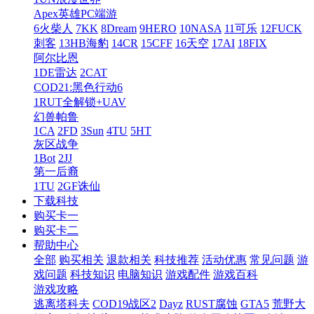
Apex英雄PC端游
6火柴人
7KK
8Dream
9HERO
10NASA
11可乐
12FUCK
刺客
13HB海豹
14CR
15CFF
16天空
17AI
18FIX
阿尔比恩
1DE雷达
2CAT
COD21:黑色行动6
1RUT全解锁+UAV
幻兽帕鲁
1CA
2FD
3Sun
4TU
5HT
灰区战争
1Bot
2JJ
第一后裔
1TU
2GF诛仙
下载科技
购买卡一
购买卡二
帮助中心
全部
购买相关
退款相关
科技推荐
活动优惠
常见问题
游
戏问题
科技知识
电脑知识
游戏配件
游戏百科
游戏攻略
逃离塔科夫
COD19战区2
Dayz
RUST腐蚀
GTA5
荒野大