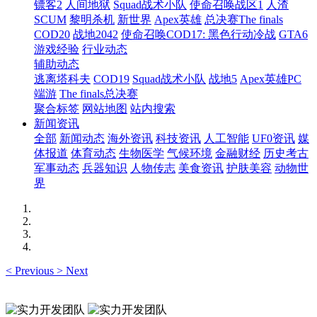
镖客2
人间地狱
Squad战术小队
使命召唤战区1
人渣
SCUM
黎明杀机
新世界
Apex英雄
总决赛The finals
COD20
战地2042
使命召唤COD17: 黑色行动冷战
GTA6
游戏经验
行业动态
辅助动态
逃离塔科夫
COD19
Squad战术小队
战地5
Apex英雄PC
端游
The finals总决赛
聚合标签
网站地图
站内搜索
新闻资讯
全部
新闻动态
海外资讯
科技资讯
人工智能
UF0资讯
媒
体报道
体育动态
生物医学
气候环境
金融财经
历史考古
军事动态
兵器知识
人物传志
美食资讯
护肤美容
动物世
界
<
Previous
>
Next