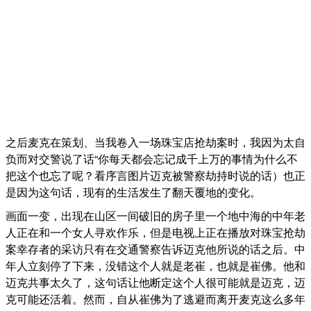
之后麦克在策划、当我卷入一场珠宝店抢劫案时，我因为太自
负而对交警说了话“你每天都会忘记成千上万的事情为什么不
把这个也忘了呢？看序言图片迈克被警察劫持时说的话）也正
是因为这句话，现有的生活发生了翻天覆地的变化。
画面一变，出现在山区一间破旧的房子里一个地中海的中年老
人正在和一个女人寻欢作乐，但是电视上正在播放对珠宝抢劫
案幸存者的采访只有在交通警察告诉迈克他所说的话之后。中
年人立刻停了下来，没错这个人就是老崔，也就是崔佛。他和
迈克共事太久了，这句话让他断定这个人很可能就是迈克，迈
克可能还活着。然而，自从崔佛为了逃避而离开麦克这么多年