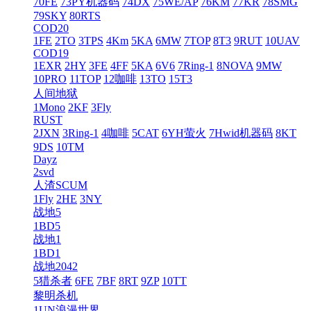
70FE
73PY机器码
74DX
75WE/AP
76KM
77KR
78SMG
79SKY
80RTS
COD20
1FE
2TO
3TPS
4Km
5KA
6MW
7TOP
8T3
9RUT
10UAV
COD19
1EXR
2HY
3FE
4FF
5KA
6V6
7Ring-1
8NOVA
9MW
10PRO
11TOP
12咖啡
13TO
15T3
人间地狱
1Mono
2KF
3Fly
RUST
2JXN
3Ring-1
4咖啡
5CAT
6YH萤火
7Hwid机器码
8KT
9DS
10TM
Dayz
2svd
人渣SCUM
1Fly
2HE
3NY
战地5
1BD5
战地1
1BD1
战地2042
5猎杀者
6FE
7BF
8RT
9ZP
10TT
黎明杀机
1UN浪漫世界