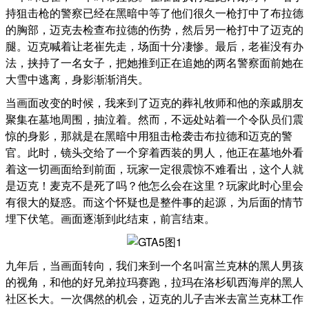
持狙击枪的警察已经在黑暗中等了他们很久一枪打中了布拉德
的胸部，迈克去检查布拉德的伤势，然后另一枪打中了迈克的
腿。迈克喊着让老崔先走，场面十分凄惨。最后，老崔没有办
法，挟持了一名女子，把她推到正在追她的两名警察面前她在
大雪中逃离，身影渐渐消失。
当画面改变的时候，我来到了迈克的葬礼牧师和他的亲戚朋友
聚集在墓地周围，抽泣着。然而，不远处站着一个令队员们震
惊的身影，那就是在黑暗中用狙击枪袭击布拉德和迈克的警
官。此时，镜头交给了一个穿着西装的男人，他正在墓地外看
着这一切画面给到前面，玩家一定很震惊不难看出，这个人就
是迈克！麦克不是死了吗？他怎么会在这里？玩家此时心里会
有很大的疑惑。而这个怀疑也是整件事的起源，为后面的情节
埋下伏笔。画面逐渐到此结束，前言结束。
九年后，当画面转向，我们来到一个名叫富兰克林的黑人男孩
的视角，和他的好兄弟拉玛赛跑，拉玛在洛杉矶西海岸的黑人
社区长大。一次偶然的机会，迈克的儿子吉米去富兰克林工作