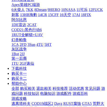
Apex英雄PC端游
6火柴人
7KK
8Dream
9HERO
10NASA
11可乐
12FUCK
刺客
13HB海豹
14CR
15CFF
16天空
17AI
18FIX
阿尔比恩
1DE雷达
2CAT
COD21:黑色行动6
1RUT全解锁+UAV
幻兽帕鲁
1CA
2FD
3Sun
4TU
5HT
灰区战争
1Bot
2JJ
第一后裔
1TU
2GF诛仙
下载科技
购买卡一
购买卡二
帮助中心
全部
购买相关
退款相关
科技推荐
活动优惠
常见问题
游
戏问题
科技知识
电脑知识
游戏配件
游戏百科
游戏攻略
逃离塔科夫
COD19战区2
Dayz
RUST腐蚀
GTA5
荒野大