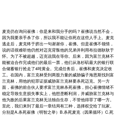
麦克仍在询问崔佛：你是来和我分手的吗？崔佛说当然不会，
因为我要亲手杀了你，所以我不能让你死在这些人手上。麦克
逃走后，麦克终于挤出一句谢谢你，崔佛。但是崔佛不领情，
说的话很难听他仍然对迈克背叛他的兄弟并利用布拉德耿耿于
怀。为了不被超越，迈克说我在等你。后来，因为富兰克林不
能被迫合作完成他们的最后一票，他们从洛杉矶最大的银行联
合储蓄银行抢走了4吨黄金。完成任务后，崔佛和麦克决定收
工。在国内，富兰克林受到两股力量的威胁骗子海恩斯找到富
兰克林，用他的犯罪证据威胁富兰克林要杀死迈克。另一方
面，崔佛的前合伙人要求富兰克林杀死崔佛，担心崔佛情绪不
稳定导致生意损失事实上，他想垄断利润，并威胁富兰克林与
他为敌的后果富兰克林无法独自生存，不管他得罪了哪一方。
至此，我们来到了最后一章结局有三种，选择权交给了玩家。
分别是A.杀死崔佛（明智之举）B.杀死麦克（因果循环）C.死