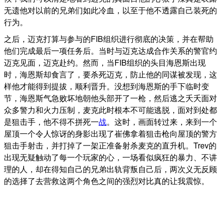
无遗他对以前的兄弟们如此冷血，以至于他不透露自己装死的
行为。
之后，迈克打算与参与的FIB组织进行彻底的决策，并在帮助
他们完成最后一项任务后。当时与迈克达成合作关系的警官约
迈克见面，迈克赴约。然而，当FIB组织的头目海恩斯出现
时，海恩斯却食言了，要杀死迈克，防止他的同谋被发现，这
样他才能得到提拔，顺利晋升。没想到海恩斯的手下临时变
节，海恩斯气急败坏地朝他头部开了一枪，然后逃之夭夭面对
众多警力和火力压制，麦克此时根本不可能逃脱，面对到处都
是狙击手，他不得不拼死一
战
。这时，画面转过来，来到一个
屋顶一个令人惊讶的身影出现了崔佛拿着狙击枪向屋顶的警方
狙击手射击，并打掉了一架正准备射杀麦克的直升机。Trev的
出现无疑触动了每一个玩家的心，一场看似疯狂的暴力、不讲
理的人，却在得知自己的兄弟出轨背叛自己后，两次义无反顾
的选择了去营救这两个角色之间的强烈对比真的让我震惊。