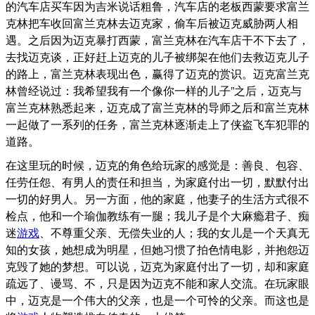
的汽车店买车因为吉米说话粗鲁，汽车店的老板西蒙要求富兰
克林把车收回富兰克林去迈克家，偷车后被迈克威胁两人相
遇。之后因为迈克暴打西蒙，富兰克林在汽车店干不下去了，
去找迈克谈，正好赶上迈克的儿子被绑架在他们去救迈克儿子
的路上，富兰克林表现出色，赢得了迈克的赏识。迈克富兰克
林曾经说过：我希望我有一个像你一样的儿子”之后，迈克与
富兰克林熟悉起来，迈克成了富兰克林的导师之后和富兰克林
一起做了一系列的任务，富兰克林逐渐走上了侠盗飞车犯罪的
道路。
在这里玩的时候，迈克的角色给玩家的感觉是：善良、包容、
任劳任怨、有男人的责任和担当，为家庭付出一切，默默付出
一切的好男人。另一方面，他的家庭，他妻子的生活方式很不
检点，他和一个瑜伽教练有一腿；我儿子是个大麻瘾君子、痴
迷
游戏
、不尊重父亲、无偿失业的人；我的女儿是一个天真无
知的女孩，她想成为明星，但她习惯了拍色情电影，并抱怨迈
克毁了她的梦想。可以说，迈克为家庭付出了一切，却和家庭
疏远了、谩骂、不，只是因为迈克不能和家人交流。在玩家眼
中，迈克是一个伟大的父亲，也是一个可怜的父亲。而这也是