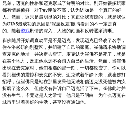
兄弟，迈克的性格和迈克形成了鲜明的对比。刚开始很多玩家
都有情感偏好，对Trev评价不高，认为Mike是一个真正的好
人。然而，这只是最明显的对比；真正让我震惊的，就是我认
为GTA5最成功的原因是“深层反差”眼睛看到的不一定是真
的。随着
游戏
剧情的深入，人物的刻画和反转逐渐清晰。
崔佛随后开始调查劫匪是不是迈克，发现迈克已经改了名字，
住在洛杉矶的别墅区，并组建了自己的家庭。崔佛请求协助调
查麦克的地址，并决定去查证。麦克认为崔佛不是死了，就是
在某个地方，反正他永远不会踏入自己的生活。然而，当崔佛
出现在麦克家时，他们相遇的那一刻，一切都改变了。你可以
看到崔佛的震惊和麦克的不安。迈克试着平静下来，跟崔佛打
招呼，但崔佛只是站在那里发呆他无法相信迈克没死他被内疚
折磨了这么久，但他没有告诉自己迈克活了下来。崔佛此时并
没有生气，毕竟这是人之常情；他只是不明白，为什么迈克在
城市里过着美好的生活，甚至没有通知他。