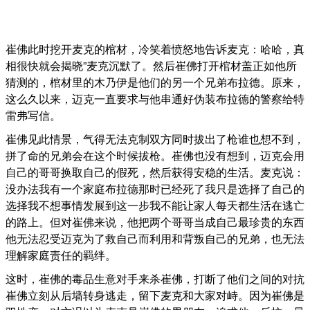
崔佛此时挖开麦克的棺材，冷笑着愤怒地告诉麦克：哈哈，真
相很快就会揭晓”麦克沉默了。然后崔佛打开棺材盖正如他所
猜测的，棺材里的木乃伊是他们的另一个兄弟布拉德。原来，
这么久以来，迈克一直要求与他串通好伪装布拉德的警察给特
雷弗写信。
崔佛见此情景，气得无法克制双方同时拔出了枪谁也想不到，
拼了命的兄弟会在这个时候拔枪。崔佛也没有想到，迈克会用
自己的哥哥换取自己的假死，然后获得安稳的生活。麦克说：
没办法我有一个家庭布拉德那时已经死了我只是选择了自己的
选择我不想事情发展到这一步我不能让家人每天都生活在逃亡
的路上。但对崔佛来说，他把两个哥哥当成自己最珍贵的东西
他无法忍受迈克为了救自己而利用和背叛自己的兄弟，也无法
理解家庭责任的羁绊。
这时，崔佛的毒品生意对手来杀崔佛，打断了他们之间的对抗
崔佛立刻从后墙转身逃走，留下麦克和大家对峙。因为崔佛是