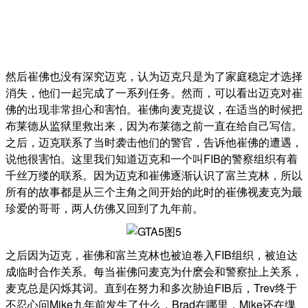
然后崔佛也没有深究迈克，认为迈克只是为了家庭稳定才选择
消失，他们一起完成了一系列任务。然而，可以看出迈克对崔
佛的出现非常担心和害怕。崔佛向麦克提议，在适当的时候把
布莱德从监狱里救出来，因为布莱德之前一直在给自己写信。
之后，迈克联系了当时袭击他们的警官，告诉他崔佛的遭遇，
说他很害怕。这里我们知道迈克和一个叫FIB的警察组织有着
千丝万缕的联系。因为迈克和崔佛逐渐认识了富兰克林，所以
所有的故事都是从三个主角之间开始的此时的崔佛视麦克为最
珍爱的哥哥，两人仿佛又回到了九年前。
之后因为迈克，崔佛和富兰克林也被迫卷入FIB组织，被迫达
成临时合作关系。每当崔佛问麦克为什麽会和警察扯上关系，
麦克总是闪烁其词。直到在努力和多次胁迫FIB后，Trev终于
不忍心问Mike九年前发生了什么，Brad在哪里，Mike还在缫