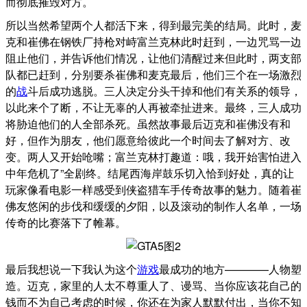
而彻底摧毁对方。
所以当然希望两个人都活下来，得到最完美的结局。此时，麦
克和崔佛在钢铁厂持枪对峙富兰克林此时赶到，一边咒骂一边
阻止他们，并告诉他们情况，让他们清醒过来但此时，两支部
队都已赶到，分别要杀崔佛和麦克最后，他们三个在一场激烈
的
战
斗后成功逃脱。三人决定分头干掉和他们有关系的领导，
以此来个了断，不让无辜的人再被牵扯进来。最终，三人成功
将胁迫他们的人全部杀死。虽然故事最后迈克和崔佛没有和
好，但作为朋友，他们愿意给彼此一个时间去了解对方、改
变。两人又开始呛嘴；富兰克林打趣道：哦，我开始害怕进入
中年危机了”全剧终。结尾西海岸鼓乐切入恰到好处，真的让
玩家像看电影一样感受到侠盗猎车手传奇故事的魅力。随着崔
佛友悠闲的步伐和缓缓的夕阳，以及滚动的制作人名单，一场
传奇的比赛落下了帷幕。
最后我想说一下我认为这个
游戏
最成功的地方————人物塑
造。迈克，家里的人太不尊重人了、谩骂、当你应该花自己的
钱而不为自己考虑的时候，你还在为家人默默付出，当你不知