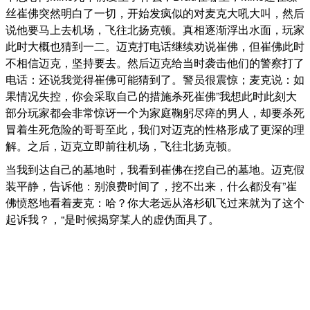
丝崔佛突然明白了一切，开始发疯似的对麦克大吼大叫，然后
说他要马上去机场，飞往北扬克顿。真相逐渐浮出水面，玩家
此时大概也猜到一二。迈克打电话继续劝说崔佛，但崔佛此时
不相信迈克，坚持要去。然后迈克给当时袭击他们的警察打了
电话：还说我觉得崔佛可能猜到了。警员很震惊；麦克说：如
果情况失控，你会采取自己的措施杀死崔佛”我想此时此刻大
部分玩家都会非常惊讶一个为家庭鞠躬尽瘁的男人，却要杀死
冒着生死危险的哥哥至此，我们对迈克的性格形成了更深的理
解。之后，迈克立即前往机场，飞往北扬克顿。
当我到达自己的墓地时，我看到崔佛在挖自己的墓地。迈克假
装平静，告诉他：别浪费时间了，挖不出来，什么都没有”崔
佛愤怒地看着麦克：哈？你大老远从洛杉矶飞过来就为了这个
起诉我？，“是时候揭穿某人的虚伪面具了。