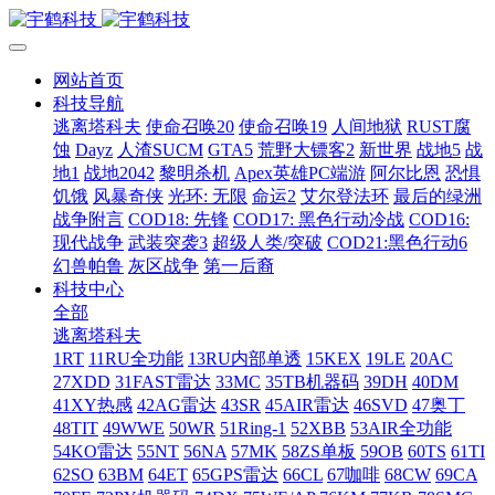
网站首页
科技导航
逃离塔科夫
使命召唤20
使命召唤19
人间地狱
RUST腐
蚀
Dayz
人渣SUCM
GTA5
荒野大镖客2
新世界
战地5
战
地1
战地2042
黎明杀机
Apex英雄PC端游
阿尔比恩
恐惧
饥饿
风暴奇侠
光环: 无限
命运2
艾尔登法环
最后的绿洲
战争附言
COD18: 先锋
COD17: 黑色行动冷战
COD16:
现代战争
武装突袭3
超级人类/突破
COD21:黑色行动6
幻兽帕鲁
灰区战争
第一后裔
科技中心
全部
逃离塔科夫
1RT
11RU全功能
13RU内部单透
15KEX
19LE
20AC
27XDD
31FAST雷达
33MC
35TB机器码
39DH
40DM
41XY热感
42AG雷达
43SR
45AIR雷达
46SVD
47奥丁
48TIT
49WWE
50WR
51Ring-1
52XBB
53AIR全功能
54KO雷达
55NT
56NA
57MK
58ZS单板
59OB
60TS
61TI
62SO
63BM
64ET
65GPS雷达
66CL
67咖啡
68CW
69CA