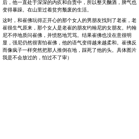
后，他一直处于深深的内疚和自责中，所以整天酗酒，脾气也
变得暴躁。在山里过着贫穷颓废的生活。
这时，和崔佛玩得正开心的那个女人的男朋友找到了老崔，老
崔很生气原来，那个女人是老崔的朋友约翰尼的女朋友。约翰
尼不停地质问崔佛，并愤怒地咒骂。结果崔佛也没在意很明
显，强尼仍然很害怕崔佛，他的语气变得越来越柔和。崔佛反
而像疯子一样突然把那人推倒在地，踩死了他的头。具体图片
我是不会放过的，怕过不了审）