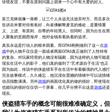
珍惜友谊，不要在原则问题上胡来一个心中有大爱的好人。
富兰克林就像一座桥，让三个人永远无法放弃对方。而且多次
告诉吉米要对你爸爸好，向崔佛解释麦克的难处，是重情重
义、上进、有原则、自尊的年轻黑人。但同时，因为出生在黑
人聚集的贫困西海岸，他对金钱有着执着的追求。
真实永远是打动人的根本因素。而GTA5刚刚做到了这一点
游
戏
中的人物不仅仅是一面或者两面GTA5真正做到了人性特有
的复杂。对玩家经营的人物没有隔阂，因为这样的人物可能是
现实生活中人的影子，他们真的做到了“艺术源自于生活”也正
因为如此，传说中的侠盗猎车手在生活中有着极强的代入感打
完全故事模式，久久难忘，他沉浸在震撼的情绪中可以说情绪
动员指数满满。另外
游戏
的画面优化真的做的很好，即使现在
也能玩的很好仅仅切一个屏幕，你几乎分辨不出这是
游戏
还是
现实。
侠盗猎车手的概念可能很难准确定义，但