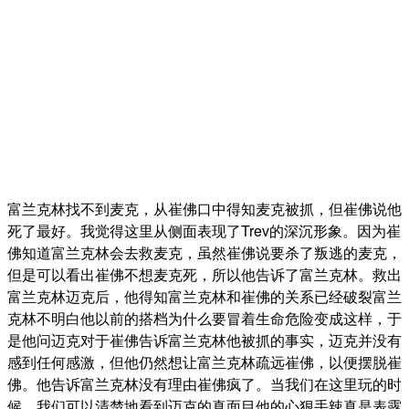
富兰克林找不到麦克，从崔佛口中得知麦克被抓，但崔佛说他
死了最好。我觉得这里从侧面表现了Trev的深沉形象。因为崔
佛知道富兰克林会去救麦克，虽然崔佛说要杀了叛逃的麦克，
但是可以看出崔佛不想麦克死，所以他告诉了富兰克林。救出
富兰克林迈克后，他得知富兰克林和崔佛的关系已经破裂富兰
克林不明白他以前的搭档为什么要冒着生命危险变成这样，于
是他问迈克对于崔佛告诉富兰克林他被抓的事实，迈克并没有
感到任何感激，但他仍然想让富兰克林疏远崔佛，以便摆脱崔
佛。他告诉富兰克林没有理由崔佛疯了。当我们在这里玩的时
候，我们可以清楚地看到迈克的真面目他的心狠手辣真是表露