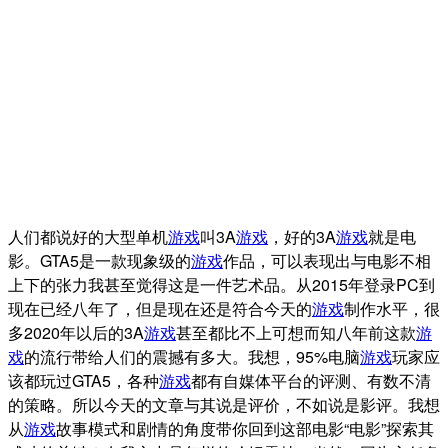
人们都说好的大型单机
游戏
叫3A
游戏
，好的3A
游戏
就是电
影。GTA5是一款现象级的
游戏
作品，可以表现出与电影不相
上下的张力我甚至觉得这是一件艺术品。从2015年登录PC到
现在已经八年了，但是现在还是符合今天的
游戏
制作水平，很
多2020年以后的3A
游戏
甚至都比不上可想而知八年前这款
游
戏
的流行带给人们的震撼有多大。我想，95%电脑
游戏
玩家应
该都玩过GTA5，各种
游戏
都有自媒体平台的评测、有数不清
的策略。所以今天的文章与其说是评价，不如说是影评。我想
从
游戏
故事模式和剧情的角度带你回到这部电影“电影”探索其