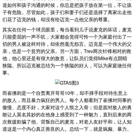
道如何和孩子沟通的时候，你总是把孩子放在第一位，不让孩
子有危险。尽管如此，孩子们和妻子们还是选择了离家出走他
们花了迈克的钱，却没有给迈克一点他父亲的尊重。
其实在任何一个球员眼里，每当看到儿子说麦克的坏话，麦克
只能委屈的一声不吭，大家都会觉得可怜一个为家庭付出了一
切的男人被这样对待，却依然毫无怨言。迈克是一个伟大的父
亲，也是一个贫穷的父亲。另一方面，Trev两次针锋相对的救
他，他心里还是有很大的敌意，让队员们觉得Mike有点阴暗
狭隘。所以迈克被总结为一个狭隘的好人，可以为家庭做任何
事。
而崔佛则是一个自责离开哥哥10年，却不择手段对待生意上
的敌人，而且暴力疯狂的男人。每个人都看到了崔佛对同事的
傲慢、态度不好，大家对这个人恨之入骨；但是面对敌人的勇
敢让人莫名其妙的在他身上感受到了一种魅力，直到后来的两
次救援欺骗了他、背叛自己的麦克，对老人友好平和，让人知
道这是一个内心真正善良的人。总结一下，就是疯癫、暴力、